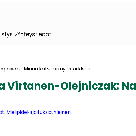
istys
Yhteystiedot
tenpäivänä Minna katsoisi myös kirkkoa
sta Virtanen-Olejniczak: 
at
, 
Mielipidekirjoituksia
, 
Yleinen