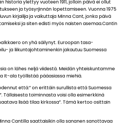
istoria ylettyy vuoteen 1911, jolloin päivä ei ollut
oulutukseen ja työsyrjinnän lopettamiseen. Vuonna 1975
vun kirjailija ja vaikuttaja Minna Cant, jonka päivä
tamiseksi ja siten edisti myös naisten asemaa.Cantin
alkkaero on yhä säilynyt. Euroopan tasa-
lu- ja liikuntajohtaminenkin jakautuu Suomessa
aisia on lähes neljä viidestä. Meidän yhteiskuntamme
a It-ala työllistää pääasiassa miehiä.
ennut että:” on erittäin surullista että Suomessa
 Tällaisesta toiminnasta voisi olla esimerkkinä
atava lisää tilaa kirkossa”. Tämä kertoo osittain
inna Cantilla saattaisikin olla sananen sanottavaa