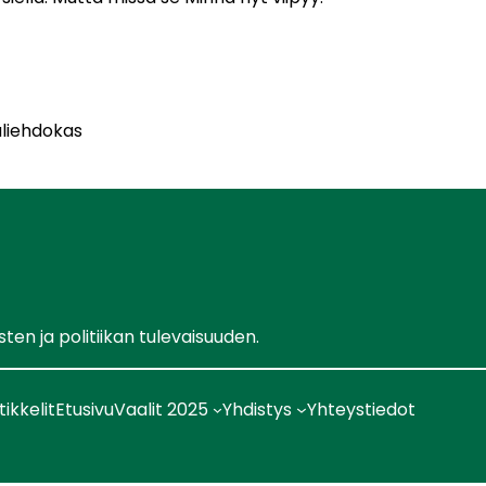
aliehdokas
en ja politiikan tulevaisuuden.
tikkelit
Etusivu
Vaalit 2025
Yhdistys
Yhteystiedot