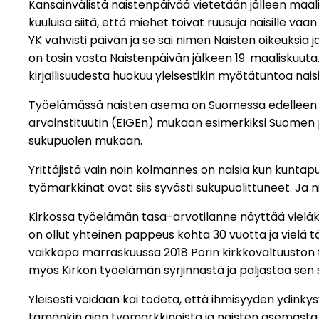
Kansainvälistä naistenpäivää vietetään jälleen maalisk
kuuluisa siitä, että miehet toivat ruusuja naisille va
YK vahvisti päivän ja se sai nimen Naisten oikeuksia j
on tosin vasta Naistenpäivän jälkeen 19. maaliskuuta
kirjallisuudesta huokuu yleisestikin myötätuntoa nais
Työelämässä naisten asema on Suomessa edelleen pal
arvoinstituutin (EIGEn) mukaan esimerkiksi Suomen 
sukupuolen mukaan.
Yrittäjistä vain noin kolmannes on naisia kun kuntap
työmarkkinat ovat siis syvästi sukupuolittuneet. Ja n
Kirkossa työelämän tasa-arvotilanne näyttää vieläki
on ollut yhteinen pappeus kohta 30 vuotta ja vielä t
vaikkapa marraskuussa 2018 Porin kirkkovaltuuston to
myös Kirkon työelämän syrjinnästä ja paljastaa sen 
Yleisesti voidaan kai todeta, että ihmisyyden ydinky
tämänkin ajan työmarkkinoista ja naisten asemasta si