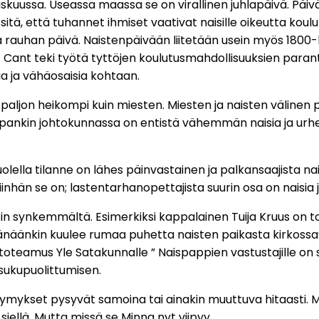
uussa. Useassa maassa se on virallinen juhlapäivä. Päivän h
an sitä, että tuhannet ihmiset vaativat naisille oikeutta k
a rauhan päivä. Naistenpäivään liitetään usein myös 1800-lu
. Cant teki työtä tyttöjen koulutusmahdollisuuksien paran
ia ja vähäosaisia kohtaan.
jon heikompi kuin miesten. Miesten ja naisten välinen p
pankin johtokunnassa on entistä vähemmän naisia ja urhei
uolella tilanne on lähes päinvastainen ja palkansaajista n
iinhän se on; lastentarhanopettajista suurin osa on naisia j
n synkemmältä. Esimerkiksi kappalainen Tuija Kruus on tod
änäänkin kuulee rumaa puhetta naisten paikasta kirkossa”.
teamus Yle Satakunnalle ” Naispappien vastustajille on sa
sukupuolittumisen.
symykset pysyvät samoina tai ainakin muuttuva hitaasti. M
ellä. Mutta missä se Minna nyt viipyy.