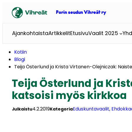
Siirry
sisältöön
Porin seudun Vihreät ry
Ajankohtaista
Artikkelit
Etusivu
Vaalit 2025
Yhd
Kotiin
Blogi
Teija Österlund ja Krista Virtanen-Olejniczak: Nais
Teija Österlund ja Kri
katsoisi myös kirkkoa
4.2.2019
Eduskuntavaalit
, 
Ehdokka
Julkaistu
Kategoria