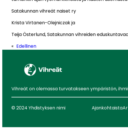
Satakunnan vihreät naiset ry
Krista Virtanen-Olejniczak ja
Teija Österlund, Satakunnan vihreiden eduskuntava
«
Edellinen
Vihreät on olemassa turvatakseen ympäristön, ihmist
© 2024 Yhdistyksen nimi
Ajankohtaista
Ar