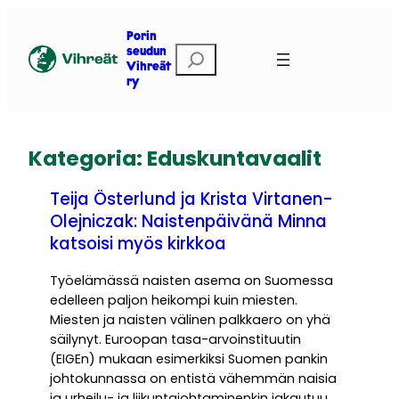
Siirry
sisältöön
Porin
E
seudun
Vihreät
t
ry
s
i
Kategoria:
Eduskuntavaalit
Teija Österlund ja Krista Virtanen-
Olejniczak: Naistenpäivänä Minna
katsoisi myös kirkkoa
Työelämässä naisten asema on Suomessa
edelleen paljon heikompi kuin miesten.
Miesten ja naisten välinen palkkaero on yhä
säilynyt. Euroopan tasa-arvoinstituutin
(EIGEn) mukaan esimerkiksi Suomen pankin
johtokunnassa on entistä vähemmän naisia
ja urheilu- ja liikuntajohtaminenkin jakautuu