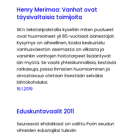
Henry Merimaa: Vanhat ovat
täysivaltaisia toimijoita
SK:n tekstaripalstalla kyseltiin miten puolueet
ovat huomioineet yli 65-vuotiaat äänestäjät.
Kysymys on aiheellinen, koska keskustelu
vanhusväestön asemasta on vilkasta ja
varsinkin vanhojen hoitotarpeet lisääntyvät
iän myötä. Se vaatii yhteiskunnallisia, kestäviä
ratkaisuja, joissa ihmisten huomioiminen ja
arvostavuus otetaan itsestään selväksi
lähtökohdaksi.
16.1.2019
Eduskuntavaalit 2011
Seuraavat ehdokkaat on valittu Porin seudun
vihreiden edustajiksi tuleviin