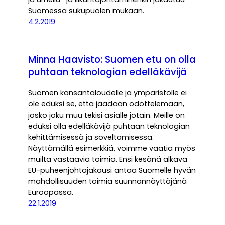
Suomessa sukupuolen mukaan.
4.2.2019
Minna Haavisto: Suomen etu on olla
puhtaan teknologian edelläkävijä
Suomen kansantaloudelle ja ympäristölle ei
ole eduksi se, että jäädään odottelemaan,
josko joku muu tekisi asialle jotain. Meille on
eduksi olla edelläkävijä puhtaan teknologian
kehittämisessä ja soveltamisessa.
Näyttämällä esimerkkiä, voimme vaatia myös
muilta vastaavia toimia. Ensi kesänä alkava
EU-puheenjohtajakausi antaa Suomelle hyvän
mahdollisuuden toimia suunnannäyttäjänä
Euroopassa.
22.1.2019