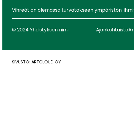
Vihreät on olemassa turvatakseen ympäristön, ihmist
© 2024 Yhdistyksen nimi
Ajankohtaista
Ar
SIVUSTO: ARTCLOUD OY