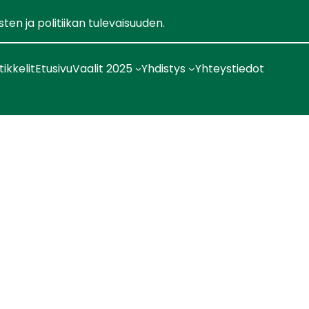
en ja politiikan tulevaisuuden.
tikkelit
Etusivu
Vaalit 2025
Yhdistys
Yhteystiedot