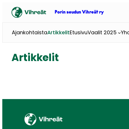
Siirry
sisältöön
Porin seudun Vihreät ry
Ajankohtaista
Artikkelit
Etusivu
Vaalit 2025
Yhd
Artikkelit