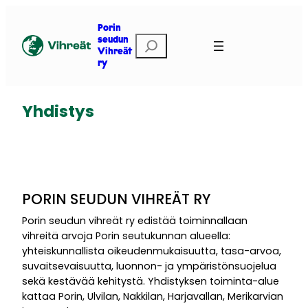
Siirry
sisältöön
Porin
E
seudun
Vihreät
t
ry
s
i
Yhdistys
PORIN SEUDUN VIHREÄT RY
Porin seudun vihreät ry edistää toiminnallaan
vihreitä arvoja Porin seutukunnan alueella:
yhteiskunnallista oikeudenmukaisuutta, tasa-arvoa,
suvaitsevaisuutta, luonnon- ja ympäristönsuojelua
sekä kestävää kehitystä. Yhdistyksen toiminta-alue
kattaa Porin, Ulvilan, Nakkilan, Harjavallan, Merikarvian