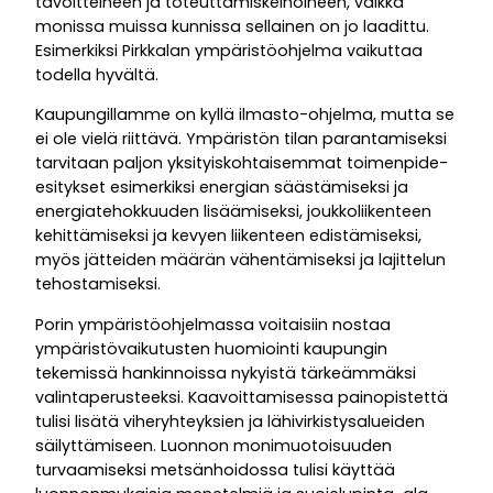
tavoitteineen ja toteuttamiskeinoineen, vaikka
monissa muissa kunnissa sellainen on jo laadittu.
Esimerkiksi Pirkkalan ympäristöohjelma vaikuttaa
todella hyvältä.
Kaupungillamme on kyllä ilmasto-ohjelma, mutta se
ei ole vielä riittävä. Ympäristön tilan parantamiseksi
tarvitaan paljon yksityiskohtaisemmat toimenpide-
esitykset esimerkiksi energian säästämiseksi ja
energiatehokkuuden lisäämiseksi, joukkoliikenteen
kehittämiseksi ja kevyen liikenteen edistämiseksi,
myös jätteiden määrän vähentämiseksi ja lajittelun
tehostamiseksi.
Porin ympäristöohjelmassa voitaisiin nostaa
ympäristövaikutusten huomiointi kaupungin
tekemissä hankinnoissa nykyistä tärkeämmäksi
valintaperusteeksi. Kaavoittamisessa painopistettä
tulisi lisätä viheryhteyksien ja lähivirkistysalueiden
säilyttämiseen. Luonnon monimuotoisuuden
turvaamiseksi metsänhoidossa tulisi käyttää