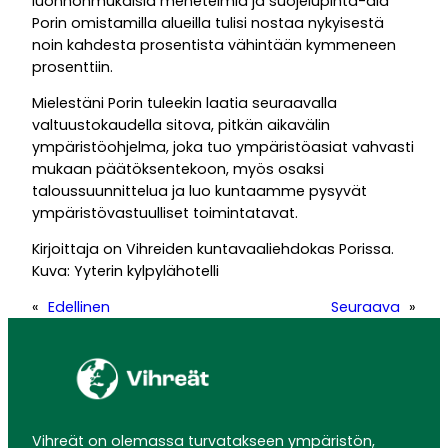
luonnonmukaisia menetelmiä ja suojelupinta-ala
Porin omistamilla alueilla tulisi nostaa nykyisestä
noin kahdesta prosentista vähintään kymmeneen
prosenttiin.
Mielestäni Porin tuleekin laatia seuraavalla
valtuustokaudella sitova, pitkän aikavälin
ympäristöohjelma, joka tuo ympäristöasiat vahvasti
mukaan päätöksentekoon, myös osaksi
taloussuunnittelua ja luo kuntaamme pysyvät
ympäristövastuulliset toimintatavat.
Kirjoittaja on Vihreiden kuntavaaliehdokas Porissa.
Kuva: Yyterin kylpylähotelli
«
Edellinen
Seuraava
»
Vihreät on olemassa turvatakseen ympäristön,