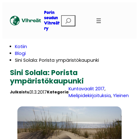
Siirry
sisältöön
Porin
E
seudun
Vihreät
t
ry
s
i
Kotiin
Blogi
Sini Solala: Porista ympäristökaupunki
Sini Solala: Porista
ympäristökaupunki
Kuntavaalit 2017
, 
31.3.2017
Julkaistu
Kategoria
Mielipidekirjoituksia
, 
Yleinen