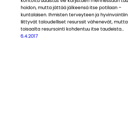
kontolta uudistus vie kärjistäen mennessään tau
hoidon, mutta jättää jälkeensä itse potilaan –
kuntalaisen. Ihmisten terveyteen ja hyvinvointiin
liittyvät taloudelliset resurssit vähenevät, mutta
toisaalta resursointi kohdentuu itse taudeista…
6.4.2017