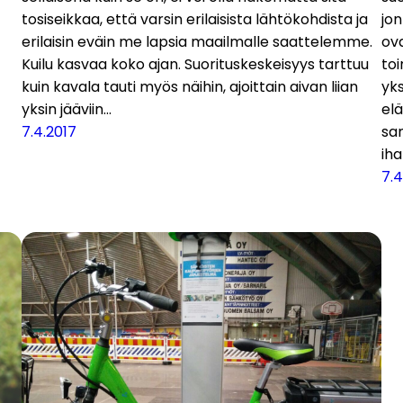
tosiseikkaa, että varsin erilaisista lähtökohdista ja
jon
erilaisin eväin me lapsia maailmalle saattelemme.
ova
Kuilu kasvaa koko ajan. Suorituskeskeisyys tarttuu
toi
kuin kavala tauti myös näihin, ajoittain aivan liian
yks
yksin jääviin…
elä
7.4.2017
sa
ih
7.4