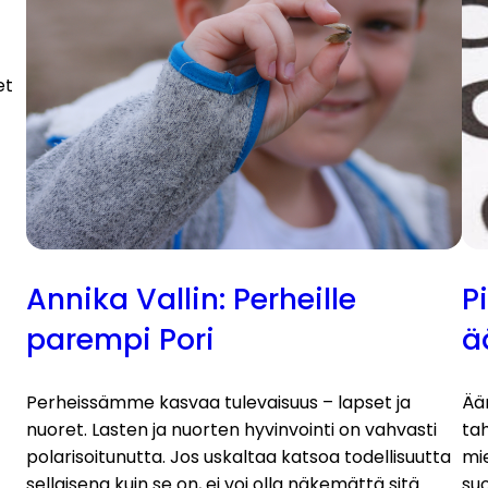
et
Annika Vallin: Perheille
P
parempi Pori
ä
Perheissämme kasvaa tulevaisuus – lapset ja
Ää
nuoret. Lasten ja nuorten hyvinvointi on vahvasti
ta
polarisoitunutta. Jos uskaltaa katsoa todellisuutta
mie
sellaisena kuin se on, ei voi olla näkemättä sitä
su