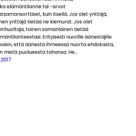
ka elämäntilanne tai -arvot
tsamansorttiset, kuin itsellä. Jos olet yrittäjä,
nen yrittäjä tietää ne kiemurat. Jos olet
inhuoltaja, toinen samanlainen tietää
mäntilanteestasi. Erityisesti nuorille äänestäjille
noisin, että äänestä ihmeessä nuorta ehdokasta,
an mistä puolueesta tahansa. He…
.2017