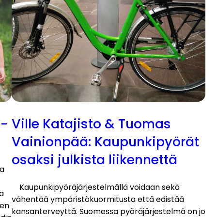
e-
Ville Katajisto & Tuomas
Vainionpää: Kaupunkipyörät
osaksi julkista liikennettä
la
Kaupunkipyöräjärjestelmällä voidaan sekä
la
vähentää ympäristökuormitusta että edistää
ien
kansanterveyttä. Suomessa pyöräjärjestelmä on jo