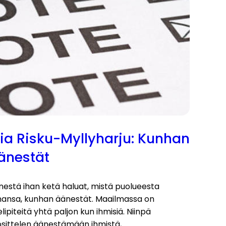
iia Risku-Myllyharju: Kunhan
änestät
nestä ihan ketä haluat, mistä puolueesta
hansa, kunhan äänestät. Maailmassa on
lipiteitä yhtä paljon kun ihmisiä. Niinpä
osittelen äänestämään ihmistä,