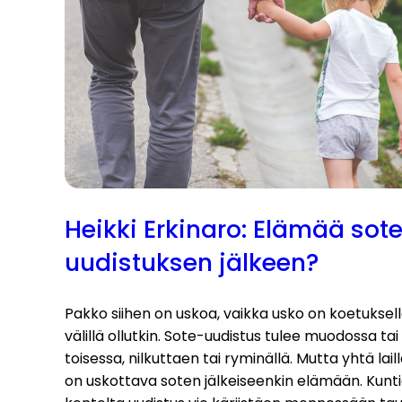
Heikki Erkinaro: Elämää sot
uudistuksen jälkeen?
Pakko siihen on uskoa, vaikka usko on koetuksel
välillä ollutkin. Sote-uudistus tulee muodossa tai
toisessa, nilkuttaen tai ryminällä. Mutta yhtä lail
on uskottava soten jälkeiseenkin elämään. Kunt