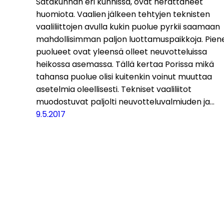
Satakunnan eri kunnissa, ovat herättäneet
huomiota. Vaalien jälkeen tehtyjen teknisten
vaaliliittojen avulla kukin puolue pyrkii saamaan
mahdollisimman paljon luottamuspaikkoja. Pien
puolueet ovat yleensä olleet neuvotteluissa
heikossa asemassa. Tällä kertaa Porissa mikä
tahansa puolue olisi kuitenkin voinut muuttaa
asetelmia oleellisesti. Tekniset vaaliliitot
muodostuvat paljolti neuvotteluvalmiuden ja…
9.5.2017