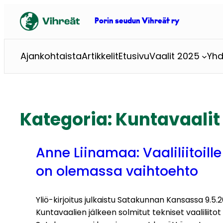
Siirry
sisältöön
Porin seudun Vihreät ry
Ajankohtaista
Artikkelit
Etusivu
Vaalit 2025
Yhd
Kategoria:
Kuntavaalit
Anne Liinamaa: Vaaliliitoille
on olemassa vaihtoehto
Yliö-kirjoitus julkaistu Satakunnan Kansassa 9.5.
Kuntavaalien jälkeen solmitut tekniset vaaliliitot