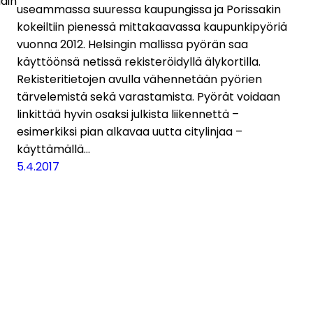
din
useammassa suuressa kaupungissa ja Porissakin
kokeiltiin pienessä mittakaavassa kaupunkipyöriä
vuonna 2012. Helsingin mallissa pyörän saa
käyttöönsä netissä rekisteröidyllä älykortilla.
Rekisteritietojen avulla vähennetään pyörien
tärvelemistä sekä varastamista. Pyörät voidaan
linkittää hyvin osaksi julkista liikennettä –
esimerkiksi pian alkavaa uutta citylinjaa –
käyttämällä…
5.4.2017