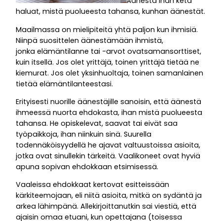
Äänestä ihan ketä
haluat, mistä puolueesta tahansa, kunhan äänestät.
Maailmassa on mielipiteitä yhtä paljon kun ihmisiä.
Niinpä suosittelen äänestämään ihmistä,
jonka elämäntilanne tai -arvot ovatsamansorttiset,
kuin itsellä. Jos olet yrittäjä, toinen yrittäjä tietää ne
kiemurat. Jos olet yksinhuoltaja, toinen samanlainen
tietää elämäntilanteestasi.
Erityisesti nuorille äänestäjille sanoisin, että äänestä
ihmeessä nuorta ehdokasta, ihan mistä puolueesta
tahansa. He opiskelevat, saavat tai eivät saa
työpaikkoja, ihan niinkuin sinä. Suurella
todennäköisyydellä he ajavat valtuustoissa asioita,
jotka ovat sinullekin tärkeitä. Vaalikoneet ovat hyviä
apuna sopivan ehdokkaan etsimisessä.
Vaaleissa ehdokkaat kertovat esitteissään
kärkiteemojaan, eli niitä asioita, mitkä on sydäntä ja
arkea lähimpänä. Allekirjoittanutkin sai viestiä, että
ajaisin omaa etuani, kun opettajana (toisessa