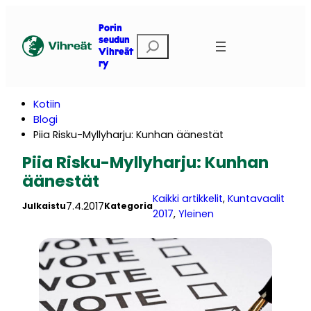
Siirry
sisältöön
Porin
E
seudun
Vihreät
t
ry
s
i
Kotiin
Blogi
Piia Risku-Myllyharju: Kunhan äänestät
Piia Risku-Myllyharju: Kunhan
äänestät
Kaikki artikkelit
, 
Kuntavaalit
7.4.2017
Julkaistu
Kategoria
2017
, 
Yleinen