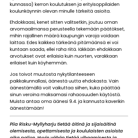
kunnassa) kerron koulutuksen ja erityisoppilaiden
koulunkäynnin olevan minulle tärkeitä asioita.
Ehdokkaasi, kenet sitten valitsetkin, joutuu oman
arvomaailmansa perusteella tekemään päätökset,
mihin rajallinen määrä kaupungin varoja voidaan
laittaa. Edes kaikkea tärkeänä pitämäänsä ei voi
kuntaan saada, ellei raha riitä. Iäkkään ehdokkaan
arvotukset ovat erilaisia kuin nuorten, varakkaan
erilaiset kuin köyhemmän.
Jos toivot muutosta nykytilanteeseen
paikkakunnallasi, äänestä uutta ehdokasta. Vain
äänestämällä voit vaikuttaa siihen, kuka päättää
sinun veroina maksamasi rahaosuuden käytöstä.
Muista antaa oma äänesi 9.4. ja kannusta kaverikin
äänestämään!
Piia Risku-Myllyharju tietää äitinä ja sijaisäitinä
olemisesta, opettamisesta ja koululaisten asioista
aika paljon. Hyvin vähän tietää vihaamisesta ja