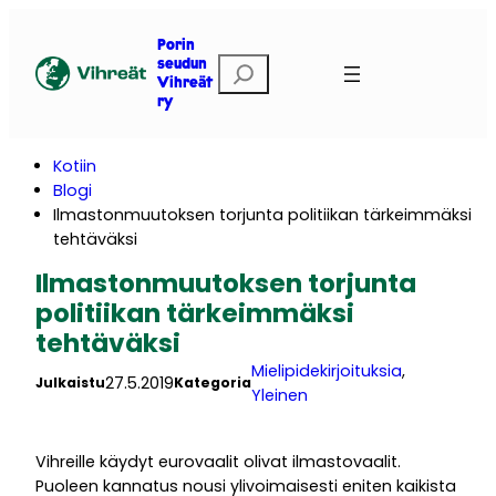
Siirry
sisältöön
Porin
E
seudun
Vihreät
t
ry
s
i
Kotiin
Blogi
Ilmastonmuutoksen torjunta politiikan tärkeimmäksi
tehtäväksi
Ilmastonmuutoksen torjunta
politiikan tärkeimmäksi
tehtäväksi
Mielipidekirjoituksia
, 
27.5.2019
Julkaistu
Kategoria
Yleinen
Vihreille käydyt eurovaalit olivat ilmastovaalit.
Puoleen kannatus nousi ylivoimaisesti eniten kaikista