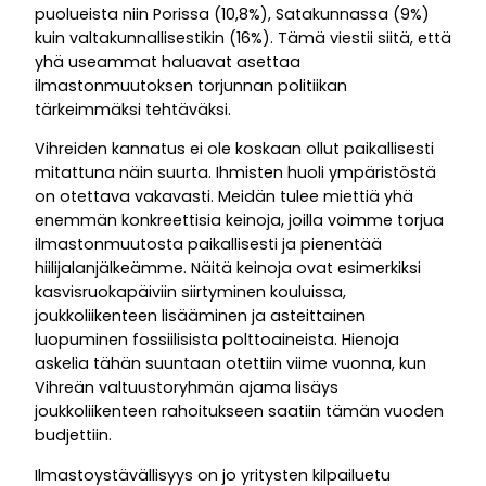
puolueista niin Porissa (10,8%), Satakunnassa (9%)
kuin valtakunnallisestikin (16%). Tämä viestii siitä, että
yhä useammat haluavat asettaa
ilmastonmuutoksen torjunnan politiikan
tärkeimmäksi tehtäväksi.
Vihreiden kannatus ei ole koskaan ollut paikallisesti
mitattuna näin suurta. Ihmisten huoli ympäristöstä
on otettava vakavasti. Meidän tulee miettiä yhä
enemmän konkreettisia keinoja, joilla voimme torjua
ilmastonmuutosta paikallisesti ja pienentää
hiilijalanjälkeämme. Näitä keinoja ovat esimerkiksi
kasvisruokapäiviin siirtyminen kouluissa,
joukkoliikenteen lisääminen ja asteittainen
luopuminen fossiilisista polttoaineista. Hienoja
askelia tähän suuntaan otettiin viime vuonna, kun
Vihreän valtuustoryhmän ajama lisäys
joukkoliikenteen rahoitukseen saatiin tämän vuoden
budjettiin.
Ilmastoystävällisyys on jo yritysten kilpailuetu