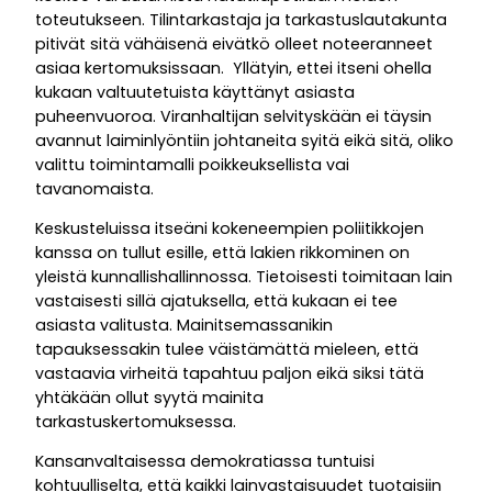
toteutukseen. Tilintarkastaja ja tarkastuslautakunta
pitivät sitä vähäisenä eivätkö olleet noteeranneet
asiaa kertomuksissaan. Yllätyin, ettei itseni ohella
kukaan valtuutetuista käyttänyt asiasta
puheenvuoroa. Viranhaltijan selvityskään ei täysin
avannut laiminlyöntiin johtaneita syitä eikä sitä, oliko
valittu toimintamalli poikkeuksellista vai
tavanomaista.
Keskusteluissa itseäni kokeneempien poliitikkojen
kanssa on tullut esille, että lakien rikkominen on
yleistä kunnallishallinnossa. Tietoisesti toimitaan lain
vastaisesti sillä ajatuksella, että kukaan ei tee
asiasta valitusta. Mainitsemassanikin
tapauksessakin tulee väistämättä mieleen, että
vastaavia virheitä tapahtuu paljon eikä siksi tätä
yhtäkään ollut syytä mainita
tarkastuskertomuksessa.
Kansanvaltaisessa demokratiassa tuntuisi
kohtuulliselta, että kaikki lainvastaisuudet tuotaisiin