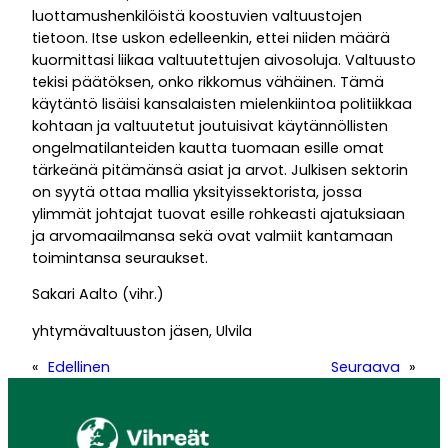
luottamushenkilöistä koostuvien valtuustojen
tietoon. Itse uskon edelleenkin, ettei niiden määrä
kuormittasi liikaa valtuutettujen aivosoluja. Valtuusto
tekisi päätöksen, onko rikkomus vähäinen. Tämä
käytäntö lisäisi kansalaisten mielenkiintoa politiikkaa
kohtaan ja valtuutetut joutuisivat käytännöllisten
ongelmatilanteiden kautta tuomaan esille omat
tärkeänä pitämänsä asiat ja arvot. Julkisen sektorin
on syytä ottaa mallia yksityissektorista, jossa
ylimmät johtajat tuovat esille rohkeasti ajatuksiaan
ja arvomaailmansa sekä ovat valmiit kantamaan
toimintansa seuraukset.
Sakari Aalto (vihr.)
yhtymävaltuuston jäsen, Ulvila
«
Edellinen
Seuraava
»