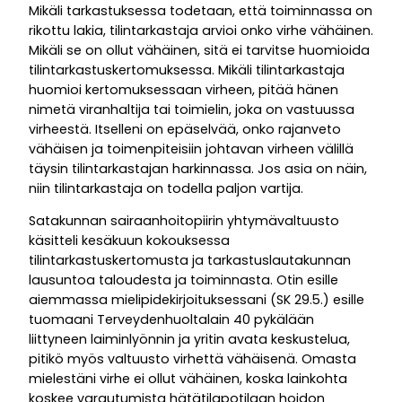
Mikäli tarkastuksessa todetaan, että toiminnassa on
rikottu lakia, tilintarkastaja arvioi onko virhe vähäinen.
Mikäli se on ollut vähäinen, sitä ei tarvitse huomioida
tilintarkastuskertomuksessa. Mikäli tilintarkastaja
huomioi kertomuksessaan virheen, pitää hänen
nimetä viranhaltija tai toimielin, joka on vastuussa
virheestä. Itselleni on epäselvää, onko rajanveto
vähäisen ja toimenpiteisiin johtavan virheen välillä
täysin tilintarkastajan harkinnassa. Jos asia on näin,
niin tilintarkastaja on todella paljon vartija.
Satakunnan sairaanhoitopiirin yhtymävaltuusto
käsitteli kesäkuun kokouksessa
tilintarkastuskertomusta ja tarkastuslautakunnan
lausuntoa taloudesta ja toiminnasta. Otin esille
aiemmassa mielipidekirjoituksessani (SK 29.5.) esille
tuomaani Terveydenhuoltalain 40 pykälään
liittyneen laiminlyönnin ja yritin avata keskustelua,
pitikö myös valtuusto virhettä vähäisenä. Omasta
mielestäni virhe ei ollut vähäinen, koska lainkohta
koskee varautumista hätätilapotilaan hoidon