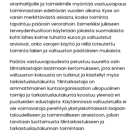
viranhaltijoille ja toimielimille myöntää vastuuvapaus
toiminnastaan edeltävän vuoden aikana. Kyse on
varsin merkittävästä asiasta, koska toiminta
tapahtuu pääosin verorahoin. Esimerkiksi julkiseen
terveydenhuoltoon käytetään jokaista suomalaista
kohti lähes kolme tuhatta euroa ja valtuutetut
arvioivat, onko varojen käyttö ja niillä toteutettu
toiminta lakien ja valtuuston päätöksien mukaista.
Päätös vastuuvapaudesta perustuu suurelta osin
tilintarkastajan laatimaan kertomukseen, jota ennen
valtuuston kokousta on tutkinut ja käsitellyt myös
tarkastuslautakunta. Tilintarkastaja on
ammattimainen kuntaorganisaation ulkopuolinen
toimija ja tarkastuslautakunta koostuu yleensä eri
puolueiden edustajista. Käytännössä valtuutetuilla ei
ole voimavaroja perehtyä yksityiskohtaisesti laajaan
taloudelliseen ja toiminnalliseen aineistoon, jolloin
tarvitaan luottamusta tilintarkastukseen ja
tarkastuslautakunnan toimintaan.