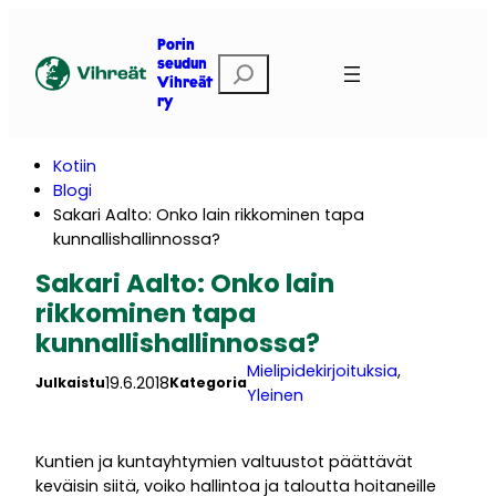
Siirry
sisältöön
Porin
E
seudun
Vihreät
t
ry
s
i
Kotiin
Blogi
Sakari Aalto: Onko lain rikkominen tapa
kunnallishallinnossa?
Sakari Aalto: Onko lain
rikkominen tapa
kunnallishallinnossa?
Mielipidekirjoituksia
, 
19.6.2018
Julkaistu
Kategoria
Yleinen
Kuntien ja kuntayhtymien valtuustot päättävät
keväisin siitä, voiko hallintoa ja taloutta hoitaneille