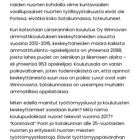
näiden nuorten kohdalla viime kuntavaalien
vaalilupaukset nuorten työllisyystakuusta eivät ole
Porissa, eivätkä koko Satakunnassa, toteutuneet.
Kun katsotaan Länsirannikon koulutus Oy Winnovan
ammattikoulutuksen keskeyttäneiden osuutta
vuosina 2012–2016, keskeyttäneiden määrä kaikista
ammattitutkinto-opiskelijoista on yhteensä 2088,
joista lähes puolet on tekniikan ja liikenteen alalta –
eli yhteensä 953 opiskelijaa. Koulutusala on varsin
poikavaltainen, joten todennäköistä on, että opinnot
keskeyttäneistä suuri osa on poikia. Luvut ovat vain
Winnovasta. Satakunnassa on useampia muitakin
ammatillisia oppilaitoksia.
Miten edellä mainitut työttömyysluvut ja koulutusten
keskeyttämiset saadaan kuriin? Mitä nämä
koulupudokkaat nuoret tekevät vuonna 2017?
”Koristavat” Porin ja Satakunnan alle 25-vuotiaiden
nuorten ja erityisesti nuorten miesten
työttömyystilastoja. Elävät työttömyyspäivärahan