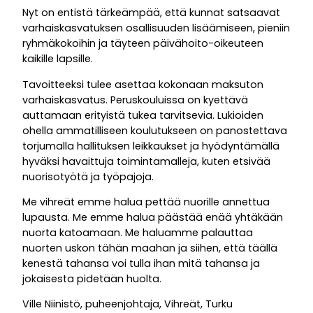
Nyt on entistä tärkeämpää, että kunnat satsaavat
varhaiskasvatuksen osallisuuden lisäämiseen, pieniin
ryhmäkokoihin ja täyteen päivähoito-oikeuteen
kaikille lapsille.
Tavoitteeksi tulee asettaa kokonaan maksuton
varhaiskasvatus. Peruskouluissa on kyettävä
auttamaan erityistä tukea tarvitsevia. Lukioiden
ohella ammatilliseen koulutukseen on panostettava
torjumalla hallituksen leikkaukset ja hyödyntämällä
hyväksi havaittuja toimintamalleja, kuten etsivää
nuorisotyötä ja työpajoja.
Me vihreät emme halua pettää nuorille annettua
lupausta. Me emme halua päästää enää yhtäkään
nuorta katoamaan. Me haluamme palauttaa
nuorten uskon tähän maahan ja siihen, että täällä
kenestä tahansa voi tulla ihan mitä tahansa ja
jokaisesta pidetään huolta.
Ville Niinistö, puheenjohtaja, Vihreät, Turku