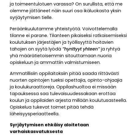
ja toimeentulotuen varassa? On surullista, että me
olemme jättäneet näin suuri osa ikäluokasta yksin
syrjäytymisen tielle.
Peräänkuulutamme yhteistyötä. Voivottelemalla
tilanne ei parane. Tilanteen pikaiseksi ratkaisemiseksi
koulutuksen järjestäjien ja työllisyyttä hoitavien
tahojen on syytä lyödä
”hynttyyt yhteen”
ja ryhtyä
yhä määrätietoisemmin sitouttamaan nuoria
opiskeluun ja ammattiin valmistumiseen.
Ammatillisiin oppilaitoksiin pitää saada riittävästi
nuorten opintojen tueksi opettajia, opinto-ohjaajia
ja koulukuraattoreja. Oppilashuoltoa ei missään
tapauksessa saa tulevaisuudessakaan erottaa
koulun ja oppilaiden arjesta millään koulutusasteella.
Opiskelua tukevat toimet pitää tehdä
läheisyysperiaatteella.
Syrjäytymisen ehkäisy aloitetaan
varhaiskasvatuksesta