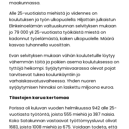
maakunnassa.
Alle 25-vuotiaista miehistä jo viidennes on
koulutuksen ja työn ulkopuolella. Hiljattain julkaistun
Elinkeinoelämän valtuuskunnan selvityksen mukaan
jo 79 000 yli 25-vuotiasta työikäistä miestä on
kadonnut työelämästä, kaiken ulkopuolelle. Määrä
kasvaa tuhannella vuosittain.
Evan selvityksen mukaan vähän koulutetuille löytyy
vähemmän töitä ja poikien asema koulutuksessa on
tyttöjä heikompi. Syrjäytymisvaarassa olevat pojat
tarvitsevat tukea koulunkäyntiin jo
varhaiskasvatusvaiheessa. Yhden nuoren
syrjäytymisen hinnaksi on laskettu miljoona euroa.
Tilastojen karua kertomaa
Porissa oli kuluvan vuoden helmikuussa 942 alle 25-
vuotiasta työtöntä, joista 555 miehiä ja 387 naisia.
Koko Satakunnan vastaavat työttömyysluvut olivat
1683, joista 1008 miehiä ja 675. Voidaan todeta, että