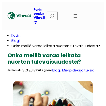
Siirry
sisältöön
Porin
E
seudun
Vihreät
t
ry
s
i
Kotiin
Blogi
Onko meillä varaa leikata nuorten tulevaisuudesta?
Onko meillä varaa leikata
nuorten tulevaisuudesta?
31.3.2017
Blogi
, 
Mielipidekirjoituksia
Julkaistu
Kategoria