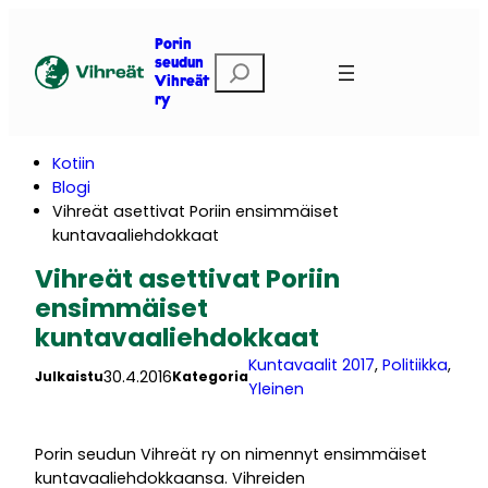
Siirry
sisältöön
Porin
E
seudun
Vihreät
t
ry
s
i
Kotiin
Blogi
Vihreät asettivat Poriin ensimmäiset
kuntavaaliehdokkaat
Vihreät asettivat Poriin
ensimmäiset
kuntavaaliehdokkaat
Kuntavaalit 2017
, 
Politiikka
, 
30.4.2016
Julkaistu
Kategoria
Yleinen
Porin seudun Vihreät ry on nimennyt ensimmäiset
kuntavaaliehdokkaansa. Vihreiden