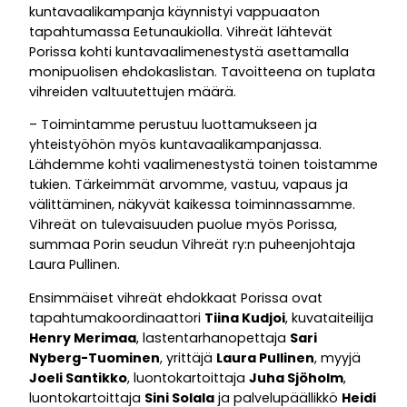
kuntavaalikampanja käynnistyi vappuaaton
tapahtumassa Eetunaukiolla. Vihreät lähtevät
Porissa kohti kuntavaalimenestystä asettamalla
monipuolisen ehdokaslistan. Tavoitteena on tuplata
vihreiden valtuutettujen määrä.
– Toimintamme perustuu luottamukseen ja
yhteistyöhön myös kuntavaalikampanjassa.
Lähdemme kohti vaalimenestystä toinen toistamme
tukien. Tärkeimmät arvomme, vastuu, vapaus ja
välittäminen, näkyvät kaikessa toiminnassamme.
Vihreät on tulevaisuuden puolue myös Porissa,
summaa Porin seudun Vihreät ry:n puheenjohtaja
Laura Pullinen.
Ensimmäiset vihreät ehdokkaat Porissa ovat
tapahtumakoordinaattori
Tiina Kudjoi
, kuvataiteilija
Henry Merimaa
, lastentarhanopettaja
Sari
Nyberg-Tuominen
, yrittäjä
Laura Pullinen
, myyjä
Joeli Santikko
, luontokartoittaja
Juha Sjöholm
,
luontokartoittaja
Sini Solala
ja palvelupäällikkö
Heidi