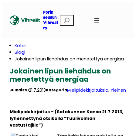
Siirry
sisältöön
Porin
E
seudun
Vihreät
t
ry
s
i
Kotiin
Blogi
Jokainen lipun liehahdus on menetettyä energiaa
Jokainen lipun liehahdus on
menetettyä energiaa
21.7.2013
Mielipidekirjoituksia
, 
Yleinen
Julkaistu
Kategoria
Mielipidekirjoitus – (Satakunnan Kansa 21.7.2013,
lyhennettynä otsikolla ”Tuulivoiman
vastustajille”)
Tämänkin lehden palstoilla on