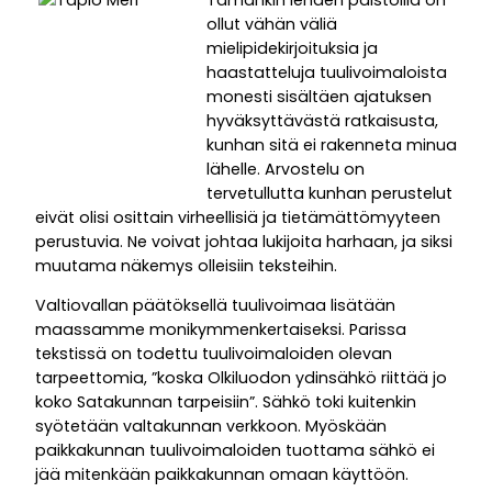
ollut vähän väliä
mielipidekirjoituksia ja
haastatteluja tuulivoimaloista
monesti sisältäen ajatuksen
hyväksyttävästä ratkaisusta,
kunhan sitä ei rakenneta minua
lähelle. Arvostelu on
tervetullutta kunhan perustelut
eivät olisi osittain virheellisiä ja tietämättömyyteen
perustuvia. Ne voivat johtaa lukijoita harhaan, ja siksi
muutama näkemys olleisiin teksteihin.
Valtiovallan päätöksellä tuulivoimaa lisätään
maassamme monikymmenkertaiseksi. Parissa
tekstissä on todettu tuulivoimaloiden olevan
tarpeettomia, ”koska Olkiluodon ydinsähkö riittää jo
koko Satakunnan tarpeisiin”. Sähkö toki kuitenkin
syötetään valtakunnan verkkoon. Myöskään
paikkakunnan tuulivoimaloiden tuottama sähkö ei
jää mitenkään paikkakunnan omaan käyttöön.