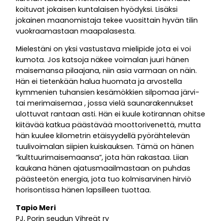
koituvat jokaisen kuntalaisen hyödyksi. Lisäksi
jokainen maanomistaja tekee vuosittain hyvän tilin
vuokraamastaan maapalasesta.
Mielestäni on yksi vastustava mielipide jota ei voi
kumota. Jos katsoja näkee voimalan juuri hänen
maisemansa pilaajana, niin asia varmaan on näin.
Hän ei tietenkään halua huomata ja arvostella
kymmenien tuhansien kesämökkien silpomaa järvi-
tai merimaisemaa , jossa vielä saunarakennukset
ulottuvat rantaan asti. Hän ei kuule kotirannan ohitse
kiitävää katkua päästävää moottorivenettä, mutta
hän kuulee kilometrin etäisyydellä pyörähtelevän
tuulivoimalan siipien kuiskauksen. Tämä on hänen
”kulttuurimaisemaansa”, jota hän rakastaa. Liian
kaukana hänen ajatusmaailmastaan on puhdas
päästeetön energia, jota tuo kolmisarvinen hirviö
horisontissa hänen lapsilleen tuottaa.
Tapio Meri
PJ, Porin seudun Vihreät ry