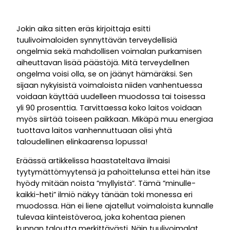
Jokin aika sitten eräs kirjoittaja esitti
tuulivoimaloiden synnyttävän terveydellisiä
ongelmia sekä mahdollisen voimalan purkamisen
aiheuttavan lisää päästöjä. Mitä terveydellnen
ongelma voisi olla, se on jäänyt hämäräksi. Sen
sijaan nykyisistä voimaloista niiden vanhentuessa
voidaan käyttää uudelleen muodossa tai toisessa
yli 90 prosenttia. Tarvittaessa koko laitos voidaan
myös siirtää toiseen paikkaan. Mikäpä muu energiaa
tuottava laitos vanhennuttuaan olisi yhtä
taloudellinen elinkaarensa lopussa!
Eräässä artikkelissa haastateltava ilmaisi
tyytymättömyytensä ja pahoittelunsa ettei hän itse
hyödy mitään noista ”myllyistä”. Tämä ”minulle-
kaikki-heti” ilmiö näkyy tänään toki monessa eri
muodossa. Hän ei liene ajatellut voimaloista kunnalle
tulevaa kiinteistöveroa, joka kohentaa pienen
kunnan taloutta merkittävästi. Näin tuulivoimalat