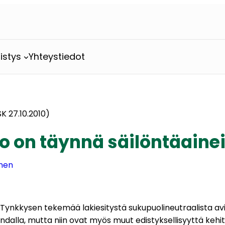
istys
Yhteystiedot
SK 27.10.2010)
o on täynnä säilöntäainei
inen
nkkysen tekemää lakiesitystä sukupuolineutraalista aviolii
gendalla, mutta niin ovat myös muut edistyksellisyyttä keh