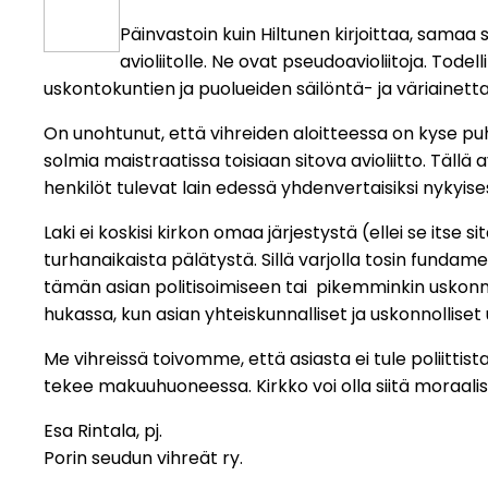
Päinvastoin kuin Hiltunen kirjoittaa, samaa 
avioliitolle. Ne ovat pseudoavioliitoja. Todel
uskontokuntien ja puolueiden säilöntä- ja väriainetta
On unohtunut, että vihreiden aloitteessa on kyse pu
solmia maistraatissa toisiaan sitova avioliitto. Tällä a
henkilöt tulevat lain edessä yhdenvertaisiksi nykyise
Laki ei koskisi kirkon omaa järjestystä (ellei se its
turhanaikaista pälätystä. Sillä varjolla tosin funda
tämän asian politisoimiseen tai pikemminkin uskonnol
hukassa, kun asian yhteiskunnalliset ja uskonnollise
Me vihreissä toivomme, että asiasta ei tule poliittis
tekee makuuhuoneessa. Kirkko voi olla siitä moraalis
Esa Rintala, pj.
Porin seudun vihreät ry.