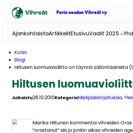
Siirry
sisältöön
Porin seudun Vihreät ry
Ajankohtaista
Artikkelit
Etusivu
Vaalit 2025
Yhd
Kotiin
Blogi
Hiltusen luomuavioliitto on täynnä säilöntäaineita (
Hiltusen luomuavioliitt
28.10.2010
Mielipidekirjoituksia
, 
Yle
Julkaistu
Kategoria
Marika Hiltunen kommentoi vihreiden Oras Ty
”orastanut” siis jo jonkin aikaa vihreiden a