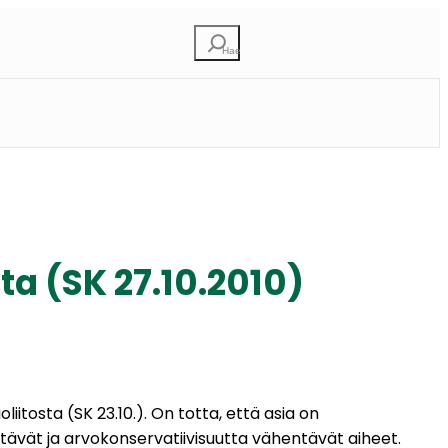
E
t
s
i
ta (SK 27.10.2010)
tosta (SK 23.10.). On totta, että asia on
ittävät ja arvokonservatiivisuutta vähentävät aiheet.