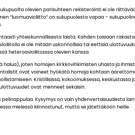
sukupuolta olevien parisuhteen rekisteröinti ei ole riittäv
linen ”luomuavioliitto” on sukupuolesta vapaa – sukupuolineut
.
htaasti yhteiskunnallisesta laista. Kahden toisiaan raka
violiitolla ei ole mitään uskonnollisia tai eettisiä ulottuvuu
ssä heteroavioliitosssa olevien kanssa.
e sitä halua), joten homojen kirkkovihkimisten uhasta ja i
mentalistit ovat voineet hyökätä homoja kohtaan äärettömä
listamiseen. Kristillisissä, kokoomuksessa, keskustassa j
t ulottuvuudet ovat menneet sekaisin.
ta pelinappulaa. Kysymys on vain yhdenvertaisuudesta lain 
essa mielessä kiinnostunut, mutta se jätettäköön heille.