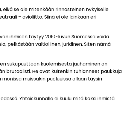
ää, eikä se ole mitenkään rinnasteinen nykyiselle
raali – avioliitto. Siinä ei ole lainkaan eri
stavan ihmisen täytyy 2010-luvun Suomessa voida
ksia, pelkästään valtiollinen, juridinen. Siten nämä
hmisten sukupuuttoon kuolemisesta jauhaminen on
n brutaalisti. He ovat kuitenkin tuhlanneet paukkuja
a monissa muissakin puolueissa ollaan täysin
edessä. Yhteiskunnalle ei kuulu mitä kaksi ihmistä