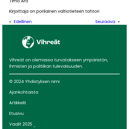
Timo Aro
Kirjoittaja on porilainen valtiotieteen tohtori
«
Edellinen
Seuraava
»
Vihreät on olemassa turvatakseen ympäristön,
ihmisten ja politiikan tulevaisuuden.
© 2024 Yhdistyksen nimi
Ajankohtaista
Artikkelit
Etusivu
Vaalit 2025