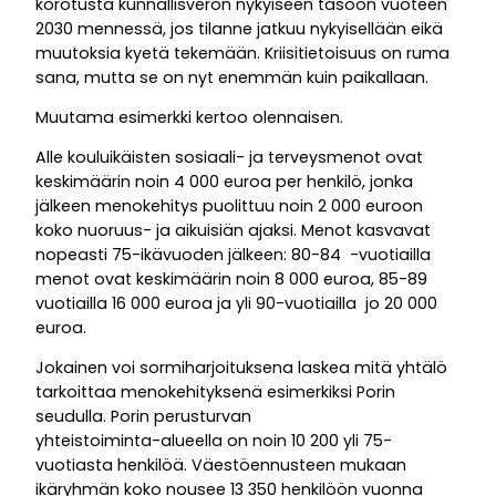
korotusta kunnallisveron nykyiseen tasoon vuoteen
2030 mennessä, jos tilanne jatkuu nykyisellään eikä
muutoksia kyetä tekemään. Kriisitietoisuus on ruma
sana, mutta se on nyt enemmän kuin paikallaan.
Muutama esimerkki kertoo olennaisen.
Alle kouluikäisten sosiaali- ja terveysmenot ovat
keskimäärin noin 4 000 euroa per henkilö, jonka
jälkeen menokehitys puolittuu noin 2 000 euroon
koko nuoruus- ja aikuisiän ajaksi. Menot kasvavat
nopeasti 75-ikävuoden jälkeen: 80-84 -vuotiailla
menot ovat keskimäärin noin 8 000 euroa, 85-89
vuotiailla 16 000 euroa ja yli 90-vuotiailla jo 20 000
euroa.
Jokainen voi sormiharjoituksena laskea mitä yhtälö
tarkoittaa menokehityksenä esimerkiksi Porin
seudulla. Porin perusturvan
yhteistoiminta-alueella on noin 10 200 yli 75-
vuotiasta henkilöä. Väestöennusteen mukaan
ikäryhmän koko nousee 13 350 henkilöön vuonna