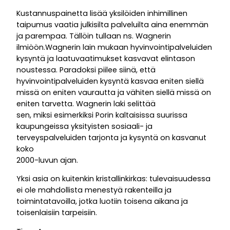
Kustannuspainetta lisää yksilöiden inhimillinen
taipumus vaatia julkisilta palveluilta aina enemmän
ja parempaa. Tällöin tullaan ns. Wagnerin
ilmiöön.Wagnerin lain mukaan hyvinvointipalveluiden
kysyntä ja laatuvaatimukset kasvavat elintason
noustessa. Paradoksi piilee siinä, että
hyvinvointipalveluiden kysyntä kasvaa eniten siellä
missä on eniten vaurautta ja vähiten siellä missä on
eniten tarvetta. Wagnerin laki selittää
sen, miksi esimerkiksi Porin kaltaisissa suurissa
kaupungeissa yksityisten sosiaali- ja
terveyspalveluiden tarjonta ja kysyntä on kasvanut
koko
2000-luvun ajan.
Yksi asia on kuitenkin kristallinkirkas: tulevaisuudessa
ei ole mahdollista menestyä rakenteilla ja
toimintatavoilla, jotka luotiin toisena aikana ja
toisenlaisiin tarpeisiin.