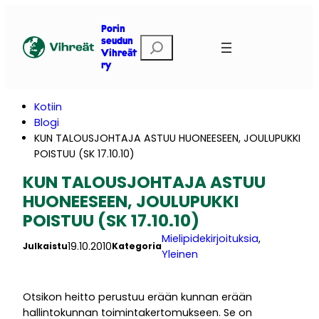
Siirry
sisältöön
Porin
E
seudun
Vihreät
t
ry
s
i
Kotiin
Blogi
KUN TALOUSJOHTAJA ASTUU HUONEESEEN, JOULUPUKKI
POISTUU (SK 17.10.10)
KUN TALOUSJOHTAJA ASTUU
HUONEESEEN, JOULUPUKKI
POISTUU (SK 17.10.10)
Mielipidekirjoituksia
, 
19.10.2010
Julkaistu
Kategoria
Yleinen
Otsikon heitto perustuu erään kunnan erään
hallintokunnan toimintakertomukseen. Se on