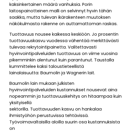
kaksinkertainen määrä vanhuksia. Porin
laitospainotteinen malli on selvinnyt hyvin tähän
saakka, mutta tulevan ikärakenteen muutoksen
näkökulmasta rakenne on auttamattoman raskas.
Tuottavuus nousee kaikessa keskiöön. Jo prosentin
tuottavuuskasvu vuodessa vähentää merkittävästi
tulevaa rekrytointipainetta. Valitettavasti
hyvinvointipalveluiden tuottavuus on viime vuosina
pikemminkin alentunut kuin parantunut. Taustalla
kummittelee kaksi taloustieteellistä
lainalaisuutta: Baumolin ja Wagnerin lait.
Baumolin lain mukaan julkisten
hyvinvointipalveluiden kustannukset nousevat aina
nopeammin ja tuottavuuskehitys on hitaampaa kuin
yksityisellä
sektorilla. Tuottavuuden kasvu on hankalaa
ihmistyöhön perustuvissa tehtävissä.
Työvoimavaltaisilla aloilla suurin osa kustannuksista
on