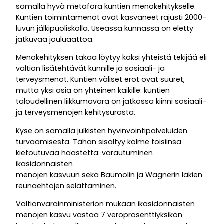
samalla hyvä metafora kuntien menokehitykselle.
Kuntien toimintamenot ovat kasvaneet rajusti 2000-
luvun jälkipuoliskolla. Useassa kunnassa on eletty
jatkuvaa jouluaattoa.
Menokehityksen takaa löytyy kaksi yhteistä tekijää eli
valtion lisätehtävät kunnille ja sosiaali- ja
terveysmenot. Kuntien väliset erot ovat suuret,
mutta yksi asia on yhteinen kaikille: kuntien
taloudellinen liikkumavara on jatkossa kiinni sosiaali-
ja terveysmenojen kehitysurasta.
Kyse on samalla julkisten hyvinvointipalveluiden
turvaamisesta. Tähän sisältyy kolme toisiinsa
kietoutuvaa haastetta: varautuminen
ikäsidonnaisten
menojen kasvuun sekä Baumolin ja Wagnerin lakien
reunaehtojen selättäminen.
Valtionvarainministeriön mukaan ikäsidonnaisten
menojen kasvu vastaa 7 veroprosenttiyksikön