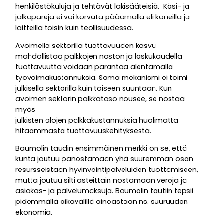
henkilöstökuluja ja tehtävät lakisääteisiä. Käsi- ja
jalkapareja ei voi korvata pääomalla eli koneilla ja
laitteilla toisin kuin teollisuudessa.
Avoimella sektorilla tuottavuuden kasvu
mahdollistaa palkkojen noston ja laskukaudella
tuottavuutta voidaan parantaa alentamalla
työvoimakustannuksia. Sama mekanismi ei toimi
julkisella sektorilla kuin toiseen suuntaan. Kun
avoimen sektorin palkkataso nousee, se nostaa
myös
julkisten alojen palkkakustannuksia huolimatta
hitaammasta tuottavuuskehityksestä.
Baumolin taudin ensimmäinen merkki on se, että
kunta joutuu panostamaan yhä suuremman osan
resursseistaan hyvinvointipalveluiden tuottamiseen,
mutta joutuu silti asteittain nostamaan veroja ja
asiakas- ja palvelumaksuja. Baumolin tautiin tepsii
pidemmällä aikavälillä ainoastaan ns. suuruuden
ekonomia.