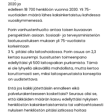
2020 ja
edelleen 18 700 henkilöön vuonna 2030. Yli 75-
vuotiaiden määrä lähes kaksinkertaistuu kahdessa
vuosikymmenessä.
Porin vanhustenhuolto antaa toisen kuvaavan
perspektiivin asiaan. Sosiaali- ja terveysministeriön
laatusuosituksen mukaan yli 75-vuotiaista
korkeintaan
3 % pitäisi olla laitoshoidossa. Porin osuus on 2,3
kertaa suurempi. Suositusten toimeenpano
edellyttäisi yli 500 laitospaikan purkamista. Tämä
ei ole lyhyellä aikavälillä mahdollista, mutta kertoo
koruttomasti sen, miksi laitosperustaista konseptia
on uudistettava.
Entä jos kaikki jätettäisiin ennalleen eikä
palvelurakenteeseen koskettaisi? Seuraus olisi se,
että iäkkäiden määrän kasvu edellyttäisi nykyisen
henkilöstön kaksinkertaistamista tai vaihtoehtoisesti
nykyisen henkilöstön pitäisi jatkossa hoitaa