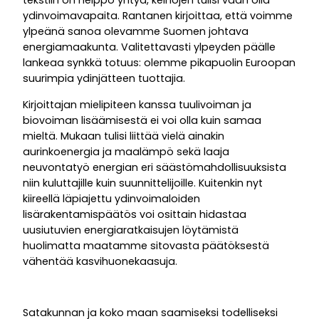
tekstiin on helppo yhtyä, keinojen tulisi vaan olla
ydinvoimavapaita. Rantanen kirjoittaa, että voimme
ylpeänä sanoa olevamme Suomen johtava
energiamaakunta. Valitettavasti ylpeyden päälle
lankeaa synkkä totuus: olemme pikapuolin Euroopan
suurimpia ydinjätteen tuottajia.
Kirjoittajan mielipiteen kanssa tuulivoiman ja
biovoiman lisäämisestä ei voi olla kuin samaa
mieltä. Mukaan tulisi liittää vielä ainakin
aurinkoenergia ja maalämpö sekä laaja
neuvontatyö energian eri säästömahdollisuuksista
niin kuluttajille kuin suunnittelijoille. Kuitenkin nyt
kiireellä läpiajettu ydinvoimaloiden
lisärakentamispäätös voi osittain hidastaa
uusiutuvien energiaratkaisujen löytämistä
huolimatta maatamme sitovasta päätöksestä
vähentää kasvihuonekaasuja.
Satakunnan ja koko maan saamiseksi todelliseksi