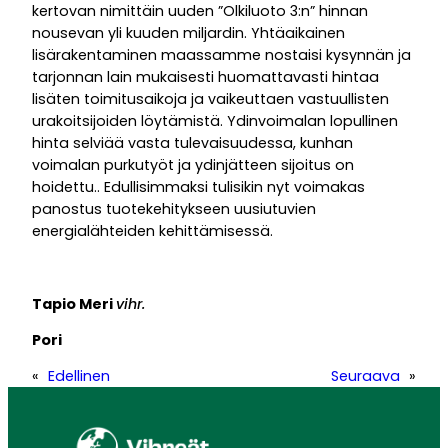
kertovan nimittäin uuden ”Olkiluoto 3:n” hinnan
nousevan yli kuuden miljardin. Yhtäaikainen
lisärakentaminen maassamme nostaisi kysynnän ja
tarjonnan lain mukaisesti huomattavasti hintaa
lisäten toimitusaikoja ja vaikeuttaen vastuullisten
urakoitsijoiden löytämistä. Ydinvoimalan lopullinen
hinta selviää vasta tulevaisuudessa, kunhan
voimalan purkutyöt ja ydinjätteen sijoitus on
hoidettu.. Edullisimmaksi tulisikin nyt voimakas
panostus tuotekehitykseen uusiutuvien
energialähteiden kehittämisessä.
Tapio Meri
vihr.
Pori
«
Edellinen
Seuraava
»