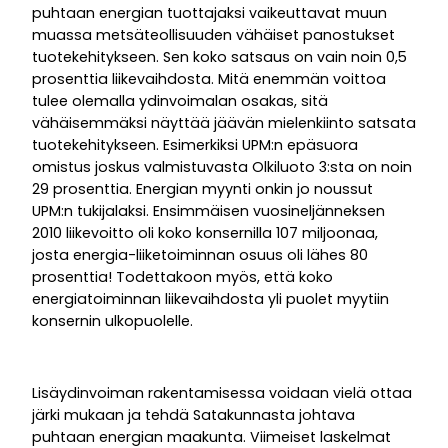
puhtaan energian tuottajaksi vaikeuttavat muun
muassa metsäteollisuuden vähäiset panostukset
tuotekehitykseen. Sen koko satsaus on vain noin 0,5
prosenttia liikevaihdosta. Mitä enemmän voittoa
tulee olemalla ydinvoimalan osakas, sitä
vähäisemmäksi näyttää jäävän mielenkiinto satsata
tuotekehitykseen. Esimerkiksi UPM:n epäsuora
omistus joskus valmistuvasta Olkiluoto 3:sta on noin
29 prosenttia. Energian myynti onkin jo noussut
UPM:n tukijalaksi. Ensimmäisen vuosineljänneksen
2010 liikevoitto oli koko konsernilla 107 miljoonaa,
josta energia-liiketoiminnan osuus oli lähes 80
prosenttia! Todettakoon myös, että koko
energiatoiminnan liikevaihdosta yli puolet myytiin
konsernin ulkopuolelle.
Lisäydinvoiman rakentamisessa voidaan vielä ottaa
järki mukaan ja tehdä Satakunnasta johtava
puhtaan energian maakunta. Viimeiset laskelmat