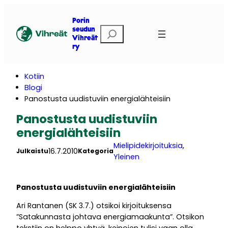
Siirry
sisältöön
Porin
E
seudun
Vihreät
t
ry
s
i
Kotiin
Blogi
Panostusta uudistuviin energialähteisiin
Panostusta uudistuviin
energialähteisiin
Mielipidekirjoituksia
, 
16.7.2010
Julkaistu
Kategoria
Yleinen
Panostusta uudistuviin energialähteisiin
Ari Rantanen (SK 3.7.) otsikoi kirjoituksensa
”Satakunnasta johtava energiamaakunta”. Otsikon