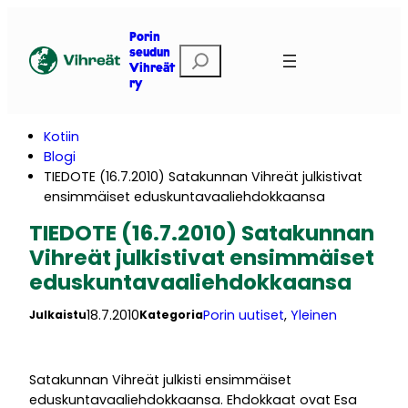
Siirry
sisältöön
Porin
E
seudun
Vihreät
t
ry
s
i
Kotiin
Blogi
TIEDOTE (16.7.2010) Satakunnan Vihreät julkistivat
ensimmäiset eduskuntavaaliehdokkaansa
TIEDOTE (16.7.2010) Satakunnan
Vihreät julkistivat ensimmäiset
eduskuntavaaliehdokkaansa
18.7.2010
Porin uutiset
, 
Yleinen
Julkaistu
Kategoria
Satakunnan Vihreät julkisti ensimmäiset
eduskuntavaaliehdokkaansa. Ehdokkaat ovat Esa