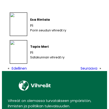
Esa Rintala
pj.
Porin seudun vihreät ry
Tapio Meri
pj.
Satakunnan vihreät ry
«
Edellinen
Seuraava
»
Vihreät on olemassa turvatakseen ympäristön,
ihmisten ja politiikan tulevaisuuden.