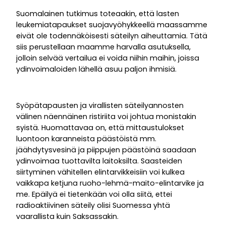
Suomalainen tutkimus toteaakin, että lasten
leukemiatapaukset suojavyöhykkeellä maassamme
eivät ole todennäköisesti säteilyn aiheuttamia. Tätä
siis perustellaan maamme harvalla asutuksella,
jolloin selvää vertailua ei voida niihin maihin, joissa
ydinvoimaloiden lähellä asuu paljon ihmisiä.
Syöpätapausten ja virallisten säteilyannosten
välinen näennäinen ristiriita voi johtua monistakin
syistä. Huomattavaa on, että mittaustulokset
luontoon karanneista päästöistä mm.
jäähdytysvesinä ja piippujen päästöinä saadaan
ydinvoimaa tuottavilta laitoksilta. Saasteiden
siirtyminen vähitellen elintarvikkeisiin voi kulkea
vaikkapa ketjuna ruoho-lehmä-maito-elintarvike ja
me. Epäilyä ei tietenkään voi olla siitä, ettei
radioaktiivinen säteily olisi Suomessa yhtä
vaarallista kuin Saksassakin.