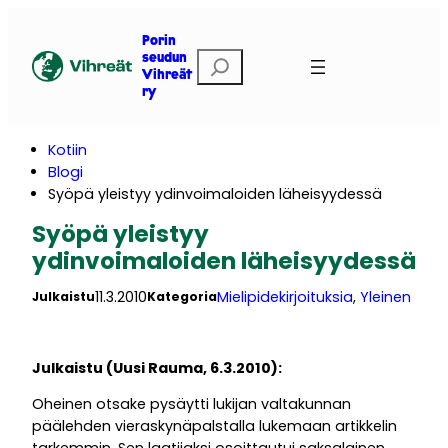
Siirry
sisältöön
Porin
E
seudun
Vihreät
t
ry
s
i
Kotiin
Blogi
Syöpä yleistyy ydinvoimaloiden läheisyydessä
Syöpä yleistyy
ydinvoimaloiden läheisyydessä
11.3.2010
Mielipidekirjoituksia
, 
Yleinen
Julkaistu
Kategoria
Julkaistu (Uusi Rauma, 6.3.2010):
Oheinen otsake pysäytti lukijan valtakunnan
päälehden vieraskynäpalstalla lukemaan artikkelin
tarkemmin. Sen laatijaksi osoittautui saksalainen