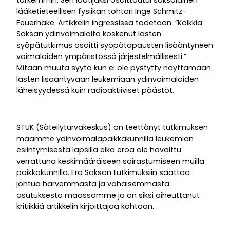
lääketieteellisen fysiikan tohtori Inge Schmitz-
Feuerhake. Artikkelin ingressissä todetaan: ”Kaikkia
Saksan ydinvoimaloita koskenut lasten
syöpätutkimus osoitti syöpätapausten lisääntyneen
voimaloiden ympäristössä järjestelmällisesti.”
Mitään muuta syytä kun ei ole pystytty näyttämään
lasten lisääntyvään leukemiaan ydinvoimaloiden
läheisyydessä kuin radioaktiiviset päästöt.
STUK (Säteilyturvakeskus) on teettänyt tutkimuksen
maamme ydinvoimalapaikkakunnilla leukemian
esiintymisestä lapsilla eikä eroa ole havaittu
verrattuna keskimääräiseen sairastumiseen muilla
paikkakunnilla. Ero Saksan tutkimuksiin saattaa
johtua harvemmasta ja vähäisemmästä
asutuksesta maassamme ja on siksi aiheuttanut
kritiikkiä artikkelin kirjoittajaa kohtaan.