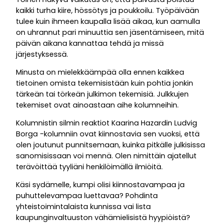
kaikki turha kiire, hössötys ja poukkoilu. Työpäivään
tulee kuin ihmeen kaupalla lisää aikaa, kun aamulla
on uhrannut pari minuuttia sen jäsentämiseen, mitä
päivän aikana kannattaa tehdä ja missä
järjestyksessä.
Minusta on mielekkäämpää olla ennen kaikkea
tietoinen omista tekemisistään kuin pohtia jonkin
tärkeän tai törkeän julkimon tekemisiä. Julkkujen
tekemiset ovat ainoastaan aihe kolumneihin.
Kolumnistin silmin reaktiot Kaarina Hazardin Ludvig
Borga -kolumniin ovat kiinnostavia sen vuoksi, että
olen joutunut punnitsemaan, kuinka pitkälle julkisissa
sanomisissaan voi mennä. Olen nimittäin ajatellut
terävöittää tyyliäni henkilöimällä ilmiöitä.
Käsi sydämelle, kumpi olisi kiinnostavampaa ja
puhuttelevampaa luettavaa? Pohdinta
yhteistoimintalaista kunnissa vai lista
kaupunginvaltuuston vähämielisistä hyypiöistä?