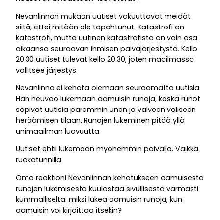
Nevanlinnan mukaan uutiset vakuuttavat meidät
siitä, ettei mitään ole tapahtunut. Katastrofi on
katastrofi, mutta uutinen katastrofista on vain osa
aikaansa seuraavan ihmisen päiväjärjestystä. Kello
20.30 uutiset tulevat kello 20.30, joten maailmassa
vallitsee järjestys.
Nevanlinna ei kehota olemaan seuraamatta uutisia.
Hän neuvoo lukemaan aamuisin runoja, koska runot
sopivat uutisia paremmin unen ja valveen väliseen
heräämisen tilaan. Runojen lukeminen pitää yllä
unimaailman luovuutta.
Uutiset ehtii lukemaan myöhemmin päivällä. Vaikka
ruokatunnilla.
Oma reaktioni Nevanlinnan kehotukseen aamuisesta
runojen lukemisesta kuulostaa sivullisesta varmasti
kummalliselta: miksi lukea aamuisin runoja, kun
aamuisin voi kirjoittaa itsekin?