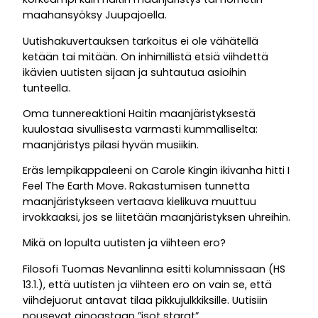
maahansyöksy Juupajoella.
Uutishakuvertauksen tarkoitus ei ole vähätellä
ketään tai mitään. On inhimillistä etsiä viihdettä
ikävien uutisten sijaan ja suhtautua asioihin
tunteella.
Oma tunnereaktioni Haitin maanjäristyksestä
kuulostaa sivullisesta varmasti kummalliselta:
maanjäristys pilasi hyvän musiikin.
Eräs lempikappaleeni on Carole Kingin ikivanha hitti I
Feel The Earth Move. Rakastumisen tunnetta
maanjäristykseen vertaava kielikuva muuttuu
irvokkaaksi, jos se liitetään maanjäristyksen uhreihin.
Mikä on lopulta uutisten ja viihteen ero?
Filosofi Tuomas Nevanlinna esitti kolumnissaan (HS
13.1.), että uutisten ja viihteen ero on vain se, että
viihdejuorut antavat tilaa pikkujulkkiksille. Uutisiin
nousevat ainoastaan ”isot starat”.