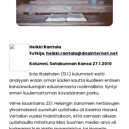
Heikki Rantala
tutkija
,
heikki.rantala@dnainternet.net
Kolumni, Satakunnan Kansa 27.1.2010
Eräs Iltalehden (13.1.) kolumnisti esitti
analyysin erään oman käden kautta kuolleen entisen
kansanedustajan edustamasta roolimallista. Syntyi
ennen kuulemattoman kovaääninen parku.
Viime lauantaina 23.1. Helsingin Sanomien nettisivujen
ylivoimaisesti suosituin uutishaku oli Kaarina Hazard.
Vertailun vuoksi mainittakoon, että samaan aikaan
uutishauilla mitattuna Miss Suomen media-arvo oli
korkeampi kuin Haitin maanjäristys tai Hornetin