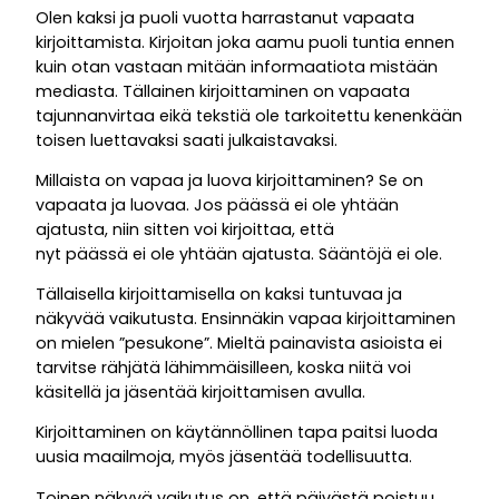
Olen kaksi ja puoli vuotta harrastanut vapaata
kirjoittamista. Kirjoitan joka aamu puoli tuntia ennen
kuin otan vastaan mitään informaatiota mistään
mediasta. Tällainen kirjoittaminen on vapaata
tajunnanvirtaa eikä tekstiä ole tarkoitettu kenenkään
toisen luettavaksi saati julkaistavaksi.
Millaista on vapaa ja luova kirjoittaminen? Se on
vapaata ja luovaa. Jos päässä ei ole yhtään
ajatusta, niin sitten voi kirjoittaa, että
nyt päässä ei ole yhtään ajatusta. Sääntöjä ei ole.
Tällaisella kirjoittamisella on kaksi tuntuvaa ja
näkyvää vaikutusta. Ensinnäkin vapaa kirjoittaminen
on mielen ”pesukone”. Mieltä painavista asioista ei
tarvitse rähjätä lähimmäisilleen, koska niitä voi
käsitellä ja jäsentää kirjoittamisen avulla.
Kirjoittaminen on käytännöllinen tapa paitsi luoda
uusia maailmoja, myös jäsentää todellisuutta.
Toinen näkyvä vaikutus on, että päivästä poistuu