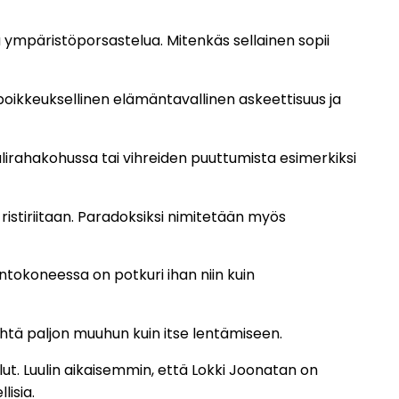
 ympäristöporsastelua. Mitenkäs sellainen sopii
 poikkeuksellinen elämäntavallinen askeettisuus ja
irahakohussa tai vihreiden puuttumista esimerkiksi
ristiriitaan. Paradoksiksi nimitetään myös
ntokoneessa on potkuri ihan niin kuin
yhtä paljon muuhun kuin itse lentämiseen.
lut. Luulin aikaisemmin, että Lokki Joonatan on
lisia.