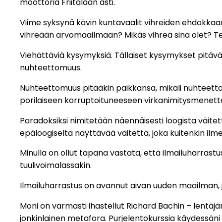
moottoria Friitalaan asti.
Viime syksynä kävin kuntavaalit vihreiden ehdokkaan
vihreään arvomaailmaan? Mikäs vihreä sinä olet? T
Viehättäviä kysymyksiä. Tällaiset kysymykset pitävät
nuhteettomuus.
Nuhteettomuus pitääkin paikkansa, mikäli nuhteetto
porilaiseen korruptoituneeseen virkanimitysmenett
Paradoksiksi nimitetään näennäisesti loogista väitett
epäloogiselta näyttävää väitettä, joka kuitenkin ilm
Minulla on ollut tapana vastata, että ilmailuharras
tuulivoimalassakin.
Ilmailuharrastus on avannut aivan uuden maailman, j
Moni on varmasti ihastellut Richard Bachin – lentäjän
jonkinlainen metafora. Purjelentokurssia käydessäni 