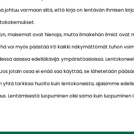
 johtuu varmaan siitä, että kirja on lentävän ihmisen kirj
ntokokemukset.
 maisemat ovat hienoja, mutta ilmakehän ilmiöt ovat my
ehä voi myös päästää irti kaikki näkymättömät tuhon voim
hdessä asiassa edelläkävijä: ympäristöasioissa. Lentokoneet
 Jos jotain osaa ei enää saa käyttää, se lähetetään pääsää
n yhtä tarkkaa huolta kuin lentokoneista, ajaisimme edelle
uus. Lentämisestä luopuminen olisi sama kuin luopuminen 