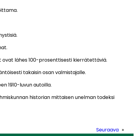
oittama.
stisiä.
at.
 ovat lähes 100-prosenttisesti kierrätettäviä.
ntöisesti takaisin osan valmistajalle.
en 1910-luvun autoilla.
ihmiskunnan historian mittaisen unelman todeksi
Seuraava
»