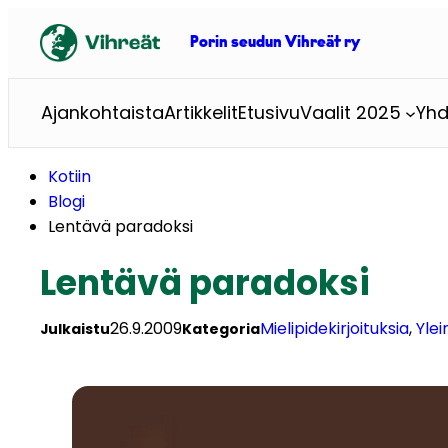
Siirry
sisältöön
Porin seudun Vihreät ry
Ajankohtaista
Artikkelit
Etusivu
Vaalit 2025
Yhd
Kotiin
Blogi
Lentävä paradoksi
Lentävä paradoksi
26.9.2009
Mielipidekirjoituksia
, 
Ylei
Julkaistu
Kategoria