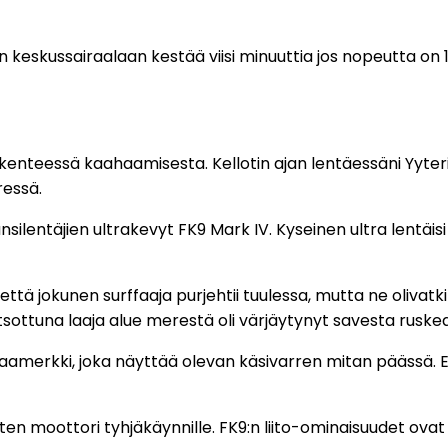
 keskussairaalaan kestää viisi minuuttia jos nopeutta on 1
ikenteessä kaahaamisesta. Kellotin ajan lentäessäni Yyte
ressä.
silentäjien ultrakevyt FK9 Mark IV. Kyseinen ultra lentäisi
, että jokunen surffaaja purjehtii tuulessa, mutta ne olivatk
sottuna laaja alue merestä oli värjäytynyt savesta ruskea
aamerkki, joka näyttää olevan käsivarren mitan päässä. Ei
en moottori tyhjäkäynnille. FK9:n liito-ominaisuudet ovat s