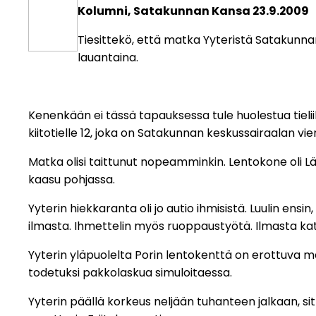
Kolumni, Satakunnan Kansa 23.9.2009
Tiesittekö, että matka Yyteristä Satakunnan
lauantaina.
Kenenkään ei tässä tapauksessa tule huolestua tieli
kiitotielle 12, joka on Satakunnan keskussairaalan vie
Matka olisi taittunut nopeamminkin. Lentokone oli Län
kaasu pohjassa.
Yyterin hiekkaranta oli jo autio ihmisistä. Luulin ensin
ilmasta. Ihmettelin myös ruoppaustyötä. Ilmasta kat
Yyterin yläpuolelta Porin lentokenttä on erottuva m
todetuksi pakkolaskua simuloitaessa.
Yyterin päällä korkeus neljään tuhanteen jalkaan, sitt