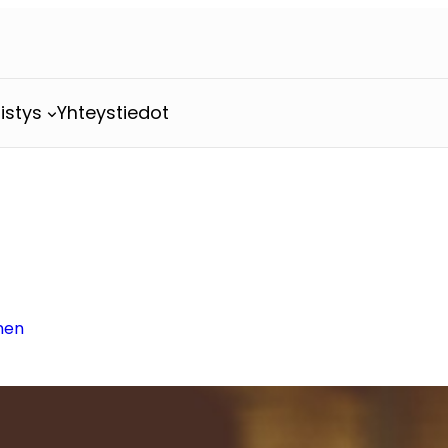
istys
Yhteystiedot
nen