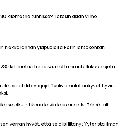
80 kilometriä tunnissa? Totesin asian viime
rin hiekkarannan yläpuolelta Porin lentokentän
 230 kilometriä tunnissa, mutta ei autollakaan ajeta
in ilmeisesti liitovarjoja. Tuulivoimalat näkyvät hyvin
ksi.
kä se oikeastikaan kovin kaukana ole. Tämä tuli
en verran hyvät, että se olisi liitänyt Yyteristä ilman