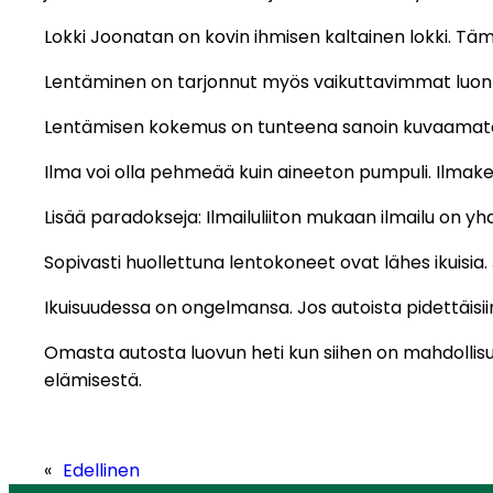
Lokki Joonatan on kovin ihmisen kaltainen lokki. Tämä
Lentäminen on tarjonnut myös vaikuttavimmat luo
Lentämisen kokemus on tunteena sanoin kuvaamaton,
Ilma voi olla pehmeää kuin aineeton pumpuli. Ilmak
Lisää paradokseja: Ilmailuliiton mukaan ilmailu on y
Sopivasti huollettuna lentokoneet ovat lähes ikuisia.
Ikuisuudessa on ongelmansa. Jos autoista pidettäisii
Omasta autosta luovun heti kun siihen on mahdollis
elämisestä.
«
Edellinen