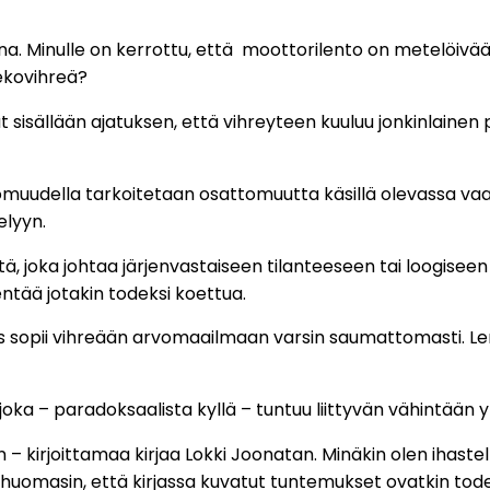
a. Minulle on kerrottu, että moottorilento on metelöivää
ekovihreä?
 sisällään ajatuksen, että vihreyteen kuuluu jonkinlainen
muudella tarkoitetaan osattomuutta käsillä olevassa vaal
elyyn.
ä, joka johtaa järjenvastaiseen tilanteeseen tai loogiseen 
entää jotakin todeksi koettua.
tus sopii vihreään arvomaailmaan varsin saumattomasti. Le
oka – paradoksaalista kyllä – tuntuu liittyvän vähintään 
 – kirjoittamaa kirjaa Lokki Joonatan. Minäkin olen ihastel
huomasin, että kirjassa kuvatut tuntemukset ovatkin todel