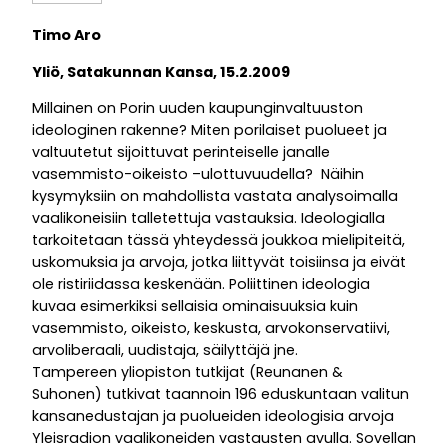
Timo Aro
Yliö, Satakunnan Kansa, 15.2.2009
Millainen on Porin uuden kaupunginvaltuuston
ideologinen rakenne? Miten porilaiset puolueet ja
valtuutetut sijoittuvat perinteiselle janalle
vasemmisto-oikeisto –ulottuvuudella? Näihin
kysymyksiin on mahdollista vastata analysoimalla
vaalikoneisiin talletettuja vastauksia. Ideologialla
tarkoitetaan tässä yhteydessä joukkoa mielipiteitä,
uskomuksia ja arvoja, jotka liittyvät toisiinsa ja eivät
ole ristiriidassa keskenään. Poliittinen ideologia
kuvaa esimerkiksi sellaisia ominaisuuksia kuin
vasemmisto, oikeisto, keskusta, arvokonservatiivi,
arvoliberaali, uudistaja, säilyttäjä jne.
Tampereen yliopiston tutkijat (Reunanen &
Suhonen) tutkivat taannoin 196 eduskuntaan valitun
kansanedustajan ja puolueiden ideologisia arvoja
Yleisradion vaalikoneiden vastausten avulla. Sovellan