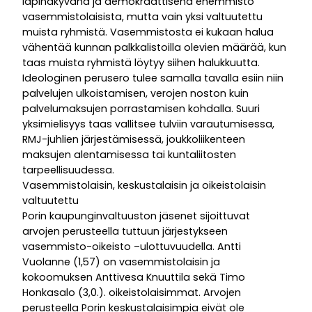
läpinäkyvänä ja demokraattisena enemmistö
vasemmistolaisista, mutta vain yksi valtuutettu
muista ryhmistä. Vasemmistosta ei kukaan halua
vähentää kunnan palkkalistoilla olevien määrää, kun
taas muista ryhmistä löytyy siihen halukkuutta.
Ideologinen perusero tulee samalla tavalla esiin niin
palvelujen ulkoistamisen, verojen noston kuin
palvelumaksujen porrastamisen kohdalla. Suuri
yksimielisyys taas vallitsee tulviin varautumisessa,
RMJ-juhlien järjestämisessä, joukkoliikenteen
maksujen alentamisessa tai kuntaliitosten
tarpeellisuudessa.
Vasemmistolaisin, keskustalaisin ja oikeistolaisin
valtuutettu
Porin kaupunginvaltuuston jäsenet sijoittuvat
arvojen perusteella tuttuun järjestykseen
vasemmisto-oikeisto –ulottuvuudella. Antti
Vuolanne (1,57) on vasemmistolaisin ja
kokoomuksen Anttivesa Knuuttila sekä Timo
Honkasalo (3,0.). oikeistolaisimmat. Arvojen
perusteella Porin keskustalaisimpia eivät ole