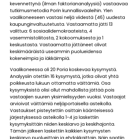
kevennettynä (ilman faktoriananalyysiä) vastaavaa
tutkimusmetodia Porin kunnallisvaaleihin. Ylen
vaalikoneeseen vastasi neljä viidestä (46) uudesta
kaupunginvaltuutetusta. Vastaamatta jätti 13
valittua: 6 sosiaalidemokraateista, 4
vasemmistoliitosta, 2 kokoomuksesta ja 1
keskustasta. Vastaamatta jättäneet olivat
keskimääräistä useammin puolueidensa
kokeneimpia ja iäkkäimpiä.
Vaalikoneessa oli 20 Poria koskevaa kysymystä.
Analyysiin otettiin 16 kysymystä, jotka olivat yhtä
poikkeusta lukuun ottamatta väittämiä. Osa
kysymyksistä olisi ollut mahdollista jättää pois
vastaajien suuren yksimielisyyden vuoksi. Vastaajat
arvioivat väittämiä neljäportaisella asteikolla.
Vastaukset pisteytettiin osittain käänteisessä
järjestyksessä asteikolla 1-4 ja laskettiin
kysymyksittäin niiden keskiarvo ja keskihajonta.
Tämän jälkeen laskettiin kaikkien kysymysten
keskiarvo puolueittain ja ehdokkaittain. Näin saatiin