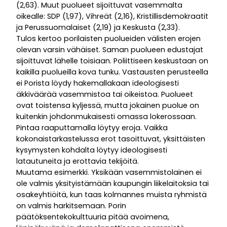
(2,63). Muut puolueet sijoittuvat vasemmalta
oikealle: SDP (1,97), Vihreät (2,16), Kristillisdemokraatit
ja Perussuomalaiset (2,19) ja Keskusta (2,33).
Tulos kertoo porilaisten puolueiden välisten erojen
olevan varsin vähäiset. Saman puolueen edustajat
sijoittuvat lähelle toisiaan. Poliittiseen keskustaan on
kaikilla puolueilla kova tunku. Vastausten perusteella
ei Porista löydy hakemallakaan ideologisesti
äkkiväärää vasemmistoa tai oikeistoa. Puolueet
ovat toistensa kyljessä, mutta jokainen puolue on
kuitenkin johdonmukaisesti omassa lokerossaan.
Pintaa raaputtamalla löytyy eroja. Vaikka
kokonaistarkastelussa erot tasoittuvat, yksittäisten
kysymysten kohdalta löytyy ideologisesti
latautuneita ja erottavia tekijöitä.
Muutama esimerkki. Yksikään vasemmistolainen ei
ole valmis yksityistämään kaupungin liikelaitoksia tai
osakeyhtiöitä, kun taas kolmannes muista ryhmistä
on valmis harkitsemaan. Porin
päätöksentekokulttuuria pitää avoimena,