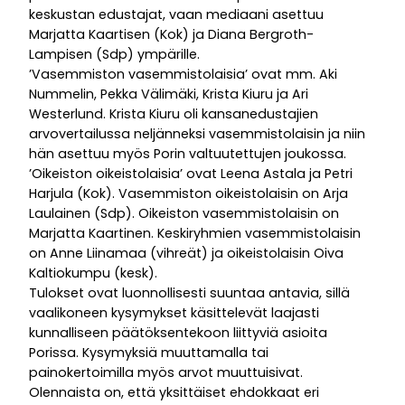
keskustan edustajat, vaan mediaani asettuu
Marjatta Kaartisen (Kok) ja Diana Bergroth-
Lampisen (Sdp) ympärille.
’Vasemmiston vasemmistolaisia’ ovat mm. Aki
Nummelin, Pekka Välimäki, Krista Kiuru ja Ari
Westerlund. Krista Kiuru oli kansanedustajien
arvovertailussa neljänneksi vasemmistolaisin ja niin
hän asettuu myös Porin valtuutettujen joukossa.
’Oikeiston oikeistolaisia’ ovat Leena Astala ja Petri
Harjula (Kok). Vasemmiston oikeistolaisin on Arja
Laulainen (Sdp). Oikeiston vasemmistolaisin on
Marjatta Kaartinen. Keskiryhmien vasemmistolaisin
on Anne Liinamaa (vihreät) ja oikeistolaisin Oiva
Kaltiokumpu (kesk).
Tulokset ovat luonnollisesti suuntaa antavia, sillä
vaalikoneen kysymykset käsittelevät laajasti
kunnalliseen päätöksentekoon liittyviä asioita
Porissa. Kysymyksiä muuttamalla tai
painokertoimilla myös arvot muuttuisivat.
Olennaista on, että yksittäiset ehdokkaat eri