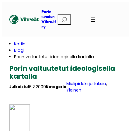
Siirry
sisältöön
Porin
E
seudun
Vihreät
t
ry
s
i
Kotiin
Blogi
Porin valtuutetut ideologisella kartalla
Porin valtuutetut ideologisella
kartalla
Mielipidekirjoituksia
, 
16.2.2009
Julkaistu
Kategoria
Yleinen