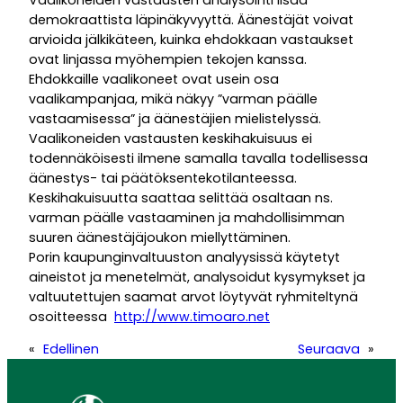
Vaalikoneiden vastausten analysointi lisää
demokraattista läpinäkyvyyttä. Äänestäjät voivat
arvioida jälkikäteen, kuinka ehdokkaan vastaukset
ovat linjassa myöhempien tekojen kanssa.
Ehdokkaille vaalikoneet ovat usein osa
vaalikampanjaa, mikä näkyy ”varman päälle
vastaamisessa” ja äänestäjien mielistelyssä.
Vaalikoneiden vastausten keskihakuisuus ei
todennäköisesti ilmene samalla tavalla todellisessa
äänestys- tai päätöksentekotilanteessa.
Keskihakuisuutta saattaa selittää osaltaan ns.
varman päälle vastaaminen ja mahdollisimman
suuren äänestäjäjoukon miellyttäminen.
Porin kaupunginvaltuuston analyysissä käytetyt
aineistot ja menetelmät, analysoidut kysymykset ja
valtuutettujen saamat arvot löytyvät ryhmiteltynä
osoitteessa
http://www.timoaro.net
«
Edellinen
Seuraava
»