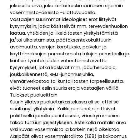
jokaiselle arvo, joka kertoi keskimääräisen sijainnin
vasemmisto-oikeisto –ulottuvuudella.
Vastaajien suurimmat ideologiset erot liittyivät
kysymyksiin, jotka käsittelivät mm. terveydenhuollon
laatua, yhtiöiden ja liikelaitosten yksityistämistä
ja/tai ulkoistamista, päätöksentekokulttuurin
avoimuutta, verojen korotuksia, palvelu- ja
käyttömaksujen porrastamista tulojen perusteella ja
kuntien työntekijöiden vähentämistarvetta.
Kysymykset, jotka koskivat mm. jääurheiluoloja,
joukkoliikennettä, RMJ-juhannusjuhlia,
viemäriverkostoa tai kuntaliitosten tarpeellisuutta,
eivät tuoneet esiin suuria eroja vastaajien välillä.
Tulokset puolueittain
Suurin yllätys puoluetarkastelussa oli se, ettei se
sisältänyt yllätyksiä. Kaikki puolueet sijoittuivat
poliittisella janalla perinteiseen, vuosikymmenien
takaa tuttuun järjestykseen. Asteikolla matalin arvo
yksi kuvasi vasemmisto ja korkein neljä oikeistoa.
Ääripäät olivat vasemmistoliitto (1,88) ja kokoomus