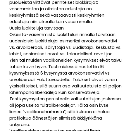
puolueista ylittävät perinteiset blokkirajat:
vasemmiston ja oikeiston edustajia on
keskiryhmissä sekä vastaavasti keskiryhmien
edustajia niin oikealla kuin vasemmalla.
Uusia luokiteluja tarvitaan
Oikeisto-vasemmisto luokittelun rinnalla tarvitaan
uudenlaisia luokitteluja: esimeriksi arvokonservatiivi
vs. arvoliberaali, säilyttäjä vs. uudistaja, keskusta vs.
lähiöt, sosiaaliset arvot vs. taloudelliset arvot jne.
Ylen tai muiden vaalikoneiden kysymykset eivät taivu
tähän kovin hyvin. Testimielessä nostettiin 16
kysymyksestä 6 kysymystä arvokonservatiivi vs.
arvoliberaali –ulottuvuudelle. Tulokset olivat varsin
yksiselitteiset, sillä suurin osa valtuutetuista oli paljon
lähempänä liberaaleja kuin konservatiiveja.
Testikysymysten perusteella valtuutettujen joukossa
oli jopa useita ”ultraliberaaleja”. Tältä osin kyse
lienee ”vaalikoneharhasta”, sillä kukaan ei halua
profiloitua äänestäjien silmissä äkkijyrkkänä
änkyränä.