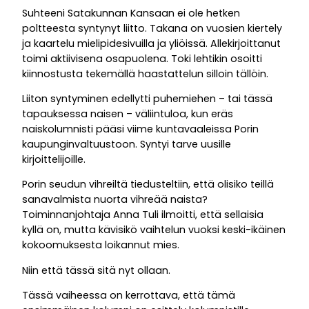
Suhteeni Satakunnan Kansaan ei ole hetken
poltteesta syntynyt liitto. Takana on vuosien kiertely
ja kaartelu mielipidesivuilla ja yliöissä. Allekirjoittanut
toimi aktiivisena osapuolena. Toki lehtikin osoitti
kiinnostusta tekemällä haastattelun silloin tällöin.
Liiton syntyminen edellytti puhemiehen – tai tässä
tapauksessa naisen – väliintuloa, kun eräs
naiskolumnisti pääsi viime kuntavaaleissa Porin
kaupunginvaltuustoon. Syntyi tarve uusille
kirjoittelijoille.
Porin seudun vihreiltä tiedusteltiin, että olisiko teillä
sanavalmista nuorta vihreää naista?
Toiminnanjohtaja Anna Tuli ilmoitti, että sellaisia
kyllä on, mutta kävisikö vaihtelun vuoksi keski-ikäinen
kokoomuksesta loikannut mies.
Niin että tässä sitä nyt ollaan.
Tässä vaiheessa on kerrottava, että tämä