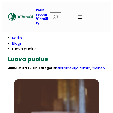
Siirry
sisältöön
Porin
E
seudun
Vihreät
t
ry
s
i
Kotiin
Blogi
Luova puolue
Luova puolue
21.1.2009
Mielipidekirjoituksia
, 
Yleinen
Julkaistu
Kategoria