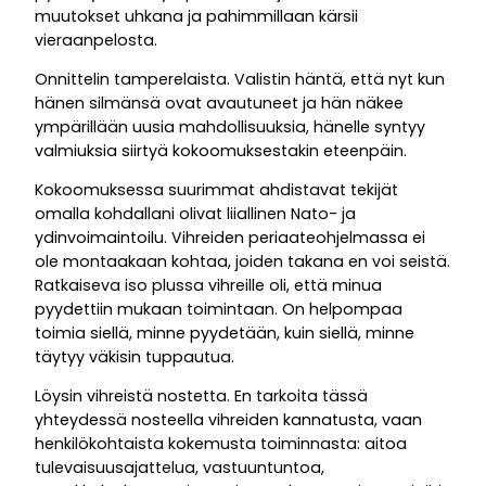
muutokset uhkana ja pahimmillaan kärsii
vieraanpelosta.
Onnittelin tamperelaista. Valistin häntä, että nyt kun
hänen silmänsä ovat avautuneet ja hän näkee
ympärillään uusia mahdollisuuksia, hänelle syntyy
valmiuksia siirtyä kokoomuksestakin eteenpäin.
Kokoomuksessa suurimmat ahdistavat tekijät
omalla kohdallani olivat liiallinen Nato- ja
ydinvoimaintoilu. Vihreiden periaateohjelmassa ei
ole montaakaan kohtaa, joiden takana en voi seistä.
Ratkaiseva iso plussa vihreille oli, että minua
pyydettiin mukaan toimintaan. On helpompaa
toimia siellä, minne pyydetään, kuin siellä, minne
täytyy väkisin tuppautua.
Löysin vihreistä nostetta. En tarkoita tässä
yhteydessä nosteella vihreiden kannatusta, vaan
henkilökohtaista kokemusta toiminnasta: aitoa
tulevaisuusajattelua, vastuuntuntoa,