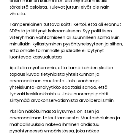
ensimmäinen kolumni on esittely kolumnistille
tärkeistä asioista. Tulevat juttuni eivät ole näin
vihreitä.
Tamperelainen tuttava soitti. Kertoi, että oli eronnut
SDP:stä ja liittynyt kokoomukseen. Syy poliittisen
viiteryhmän vaihtamiseen oli suunnilleen sama kuin
minullakin: kyllästyminen pysähtyneisyyteen ja siihen,
että omalle toiminnalle ja ideoille ei löytynyt
luontevaa kasvualustaa.
Ajattelin myöhemmin, että tämä kahden yksilön
tapaus kuvaa tietynlaista yhteiskunnan ja
arvomaailman muutosta. Joku vanhempi
yhteiskunta-analyytikko saattaisi sanoa, että
työväki keskiluokkaistuu. Joku nuorempi pohtii
siirtymää arvokonservatismista arvoliberalismiin.
Yksilön näkökulmasta kysymys on itsen ja
arvomaailman toteuttamisesta. Muutoshaluinen ja
mahdollisuuksia näkevä ihminen ahdistuu
pysähtyneessä ympäristössä, joka näkee