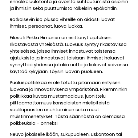
ennakkoluulotonta ja avointa suhtautumista asioihin
ja ihmisiin sekä puuttumista räikeisiin epäkohtiin.
Ratkaisevin iso plussa vihreille on aidosti luovat
ihmiset, persoonat, luova luokka.
Filosofi Pekka Himanen on esittänyt ajatuksen
rikastavasta yhteisöstä. Luovuus syntyy rikastavissa
yhteisöissä, joissa ihmiset innostuvat toistensa
ajatuksista ja innostavat toisiaan. Ihmiset haluavat
synnyttää yhdessä jotakin uutta ja kokevat voivansa
käyttää kykyjään. Löysin luovan puolueen.
Puoluepolitiikkaa ei ole totuttu pitämään erityisen
luovana ja innovatiivisena ympäristönä. Pikemminkin
politiikkaa kuvaa mustamaalaus, juonittelu,
piittaamattomuus kansalaisten mielipiteistä,
vaalilupausten unohtaminen sekä muut
muistinmenetykset. Tästä säännöstä on olemassa
poikkeuksia – onneksi.
Neuvo jokaiselle ikään, sukupuoleen, uskontoon tai