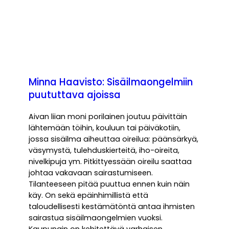
Minna Haavisto: Sisäilmaongelmiin
puututtava ajoissa
Aivan liian moni porilainen joutuu päivittäin
lähtemään töihin, kouluun tai päiväkotiin,
jossa sisäilma aiheuttaa oireilua: päänsärkyä,
väsymystä, tulehduskierteitä, iho-oireita,
nivelkipuja ym. Pitkittyessään oireilu saattaa
johtaa vakavaan sairastumiseen.
Tilanteeseen pitää puuttua ennen kuin näin
käy. On sekä epäinhimillistä että
taloudellisesti kestämätöntä antaa ihmisten
sairastua sisäilmaongelmien vuoksi.
Kaupungin on kehitettävä varhaisen