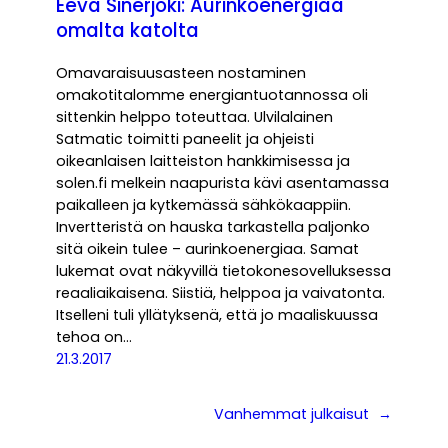
Eeva Sinerjoki: Aurinkoenergiaa
omalta katolta
Omavaraisuusasteen nostaminen
omakotitalomme energiantuotannossa oli
sittenkin helppo toteuttaa. Ulvilalainen
Satmatic toimitti paneelit ja ohjeisti
oikeanlaisen laitteiston hankkimisessa ja
solen.fi melkein naapurista kävi asentamassa
paikalleen ja kytkemässä sähkökaappiin.
Invertteristä on hauska tarkastella paljonko
sitä oikein tulee – aurinkoenergiaa. Samat
lukemat ovat näkyvillä tietokonesovelluksessa
reaaliaikaisena. Siistiä, helppoa ja vaivatonta.
Itselleni tuli yllätyksenä, että jo maaliskuussa
tehoa on…
21.3.2017
Vanhemmat julkaisut
→