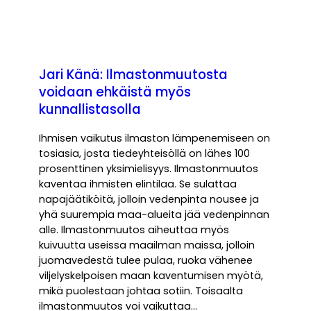
Jari Känä: Ilmastonmuutosta
voidaan ehkäistä myös
kunnallistasolla
Ihmisen vaikutus ilmaston lämpenemiseen on
tosiasia, josta tiedeyhteisöllä on lähes 100
prosenttinen yksimielisyys. Ilmastonmuutos
kaventaa ihmisten elintilaa. Se sulattaa
napajäätiköitä, jolloin vedenpinta nousee ja
yhä suurempia maa-alueita jää vedenpinnan
alle. Ilmastonmuutos aiheuttaa myös
kuivuutta useissa maailman maissa, jolloin
juomavedestä tulee pulaa, ruoka vähenee
viljelyskelpoisen maan kaventumisen myötä,
mikä puolestaan johtaa sotiin. Toisaalta
ilmastonmuutos voi vaikuttaa…