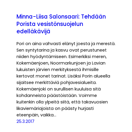
Minna-Liisa Salonsaari: Tehdään
Porista vesistönsuojelun
edelläkävijä
Pori on aina vahvasti elänyt joesta ja merestä.
Sen syntytarina ja kasvu ovat perustuneet
niiden hyödyntämiseen. Esimerkiksi meren,
Kokemäenjoen, Noormarkunjoen ja Lavian
lukuisten järvien merkityksestä ihmisille
kertovat monet tarinat. Lisäksi Porin alueella
sijaitsee merkittäviä pohjavesialueita.
Kokemäenjoki on surullisen kuuluisa sitä
kohdanneista päästöistään. Voimme
kuitenkin olla ylpeitä siitä, että takavuosien
likaviemäriajoista on päästy hurjasti
eteenpäin, vaikka…
25.3.2017