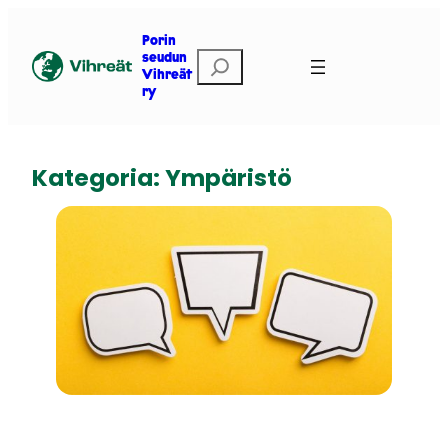
Siirry
sisältöön
Porin
E
seudun
Vihreät
t
ry
s
i
Kategoria:
Ympäristö