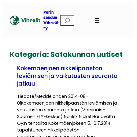
Siirry
sisältöön
Porin
E
seudun
Vihreät
t
ry
s
i
Kategoria:
Satakunnan uutiset
Kokemäenjoen nikkelipäästön
leviämisen ja vaikutusten seuranta
jatkuu
Tiedote/Meddelanden 2014-08-
01Kokemäenjoen nikkelipäästön leviämisen ja
vaikutusten seuranta jatkuu (Varsinais-
Suomen ELY-keskus) Norilsk Nickel Harjavalta
Oy:n tehtailta Kokemäenjokeen 5.-6.7.2014
tapahtuneen nikkelipäästön
vesistövaikutusten seuranta jatkuu.