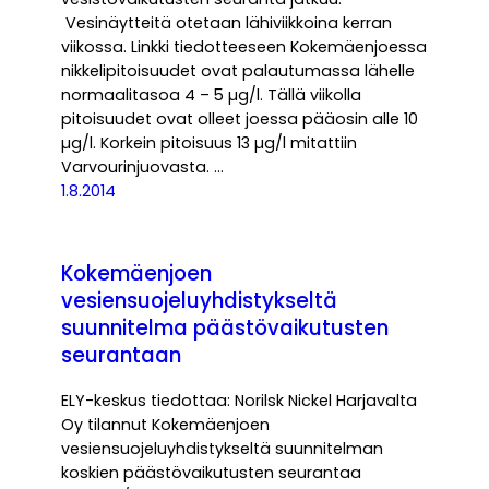
Vesinäytteitä otetaan lähiviikkoina kerran
viikossa. Linkki tiedotteeseen Kokemäenjoessa
nikkelipitoisuudet ovat palautumassa lähelle
normaalitasoa 4 – 5 µg/l. Tällä viikolla
pitoisuudet ovat olleet joessa pääosin alle 10
µg/l. Korkein pitoisuus 13 µg/l mitattiin
Varvourinjuovasta. …
1.8.2014
Kokemäenjoen
vesiensuojeluyhdistykseltä
suunnitelma päästövaikutusten
seurantaan
ELY-keskus tiedottaa: Norilsk Nickel Harjavalta
Oy tilannut Kokemäenjoen
vesiensuojeluyhdistykseltä suunnitelman
koskien päästövaikutusten seurantaa