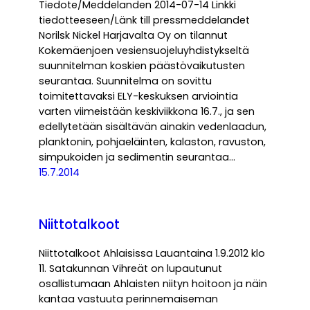
Tiedote/Meddelanden 2014-07-14 Linkki
tiedotteeseen/Länk till pressmeddelandet
Norilsk Nickel Harjavalta Oy on tilannut
Kokemäenjoen vesiensuojeluyhdistykseltä
suunnitelman koskien päästövaikutusten
seurantaa. Suunnitelma on sovittu
toimitettavaksi ELY-keskuksen arviointia
varten viimeistään keskiviikkona 16.7., ja sen
edellytetään sisältävän ainakin vedenlaadun,
planktonin, pohjaeläinten, kalaston, ravuston,
simpukoiden ja sedimentin seurantaa…
15.7.2014
Niittotalkoot
Niittotalkoot Ahlaisissa Lauantaina 1.9.2012 klo
11. Satakunnan Vihreät on lupautunut
osallistumaan Ahlaisten niityn hoitoon ja näin
kantaa vastuuta perinnemaiseman