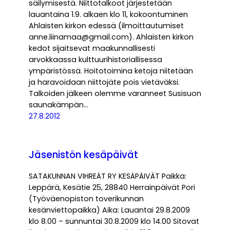
säilymisestä. Niittotalkoot järjestetään
lauantaina 1.9. alkaen klo 11, kokoontuminen
Ahlaisten kirkon edessä (ilmoittautumiset
anne.liinamaa@gmail.com). Ahlaisten kirkon
kedot sijaitsevat maakunnallisesti
arvokkaassa kulttuurihistoriallisessa
ympäristössä. Hoitotoimina ketoja niitetään
ja haravoidaan niittojäte pois vietäväksi.
Talkoiden jälkeen olemme varanneet Susisuon
saunakämpän…
27.8.2012
Jäsenistön kesäpäivät
SATAKUNNAN VIHREÄT RY KESÄPÄIVÄT Paikka:
Leppärä, Kesätie 25, 28840 Herrainpäivät Pori
(Työväenopiston toverikunnan
kesänviettopaikka) Aika: Lauantai 29.8.2009
klo 8.00 – sunnuntai 30.8.2009 klo 14.00 Sitovat