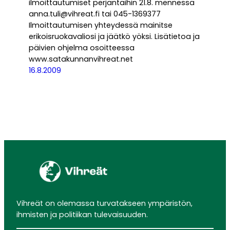
ilmoittautumiset perjantaihin 21.8. mennessä
anna.tuli@vihreat.fi tai 045-1369377
Ilmoittautumisen yhteydessä mainitse
erikoisruokavaliosi ja jäätkö yöksi. Lisätietoa ja
päivien ohjelma osoitteessa
www.satakunnanvihreat.net
16.8.2009
Vihreät on olemassa turvatakseen ympäristön,
ihmisten ja politiikan tulevaisuuden.