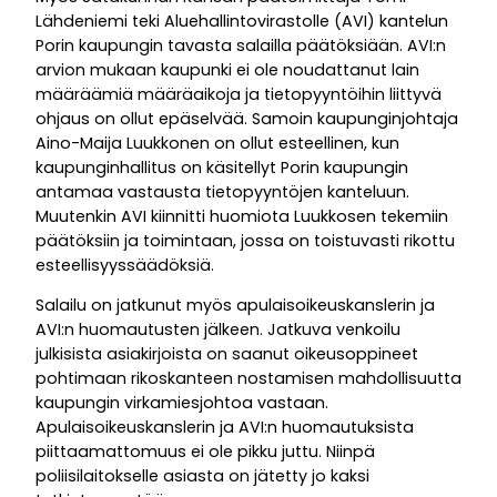
Lähdeniemi teki Aluehallintovirastolle (AVI) kantelun
Porin kaupungin tavasta salailla päätöksiään. AVI:n
arvion mukaan kaupunki ei ole noudattanut lain
määräämiä määräaikoja ja tietopyyntöihin liittyvä
ohjaus on ollut epäselvää. Samoin kaupunginjohtaja
Aino-Maija Luukkonen on ollut esteellinen, kun
kaupunginhallitus on käsitellyt Porin kaupungin
antamaa vastausta tietopyyntöjen kanteluun.
Muutenkin AVI kiinnitti huomiota Luukkosen tekemiin
päätöksiin ja toimintaan, jossa on toistuvasti rikottu
esteellisyyssäädöksiä.
Salailu on jatkunut myös apulaisoikeuskanslerin ja
AVI:n huomautusten jälkeen. Jatkuva venkoilu
julkisista asiakirjoista on saanut oikeusoppineet
pohtimaan rikoskanteen nostamisen mahdollisuutta
kaupungin virkamiesjohtoa vastaan.
Apulaisoikeuskanslerin ja AVI:n huomautuksista
piittaamattomuus ei ole pikku juttu. Niinpä
poliisilaitokselle asiasta on jätetty jo kaksi