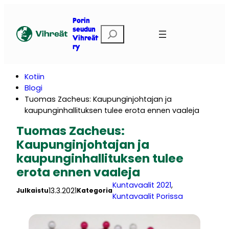
Siirry
sisältöön
Porin
E
seudun
Vihreät
t
ry
s
i
Kotiin
Blogi
Tuomas Zacheus: Kaupunginjohtajan ja
kaupunginhallituksen tulee erota ennen vaaleja
Tuomas Zacheus:
Kaupunginjohtajan ja
kaupunginhallituksen tulee
erota ennen vaaleja
Kuntavaalit 2021
, 
13.3.2021
Julkaistu
Kategoria
Kuntavaalit Porissa