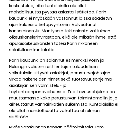
keskustelua, eikä kuntalaisilla ole ollut
mahdollisuutta pyytää asiasta lisätietoa. Porin
kaupunki ei myöskään vastannut laissa säädetyn
ajan kuluessa tietopyyntöihin. Valveutunut
kansalainen Jiri Mäntysalo teki asiasta valituksen
oikeuskanslerinvirastoon, eikä ole mikään ihme, että
apulaisoikeuskansleri totesi Porin rikkoneen
salailullaan kuntalakia.
Porin kaupunki on salannut esimerkiksi Porin ja
Helsingin välisten reittilentojen taloudellisiin
vaikutuksiin liittyvät asiakirjat, perusturvajohtajan
virkaa hakeneiden nimet sekä tuottavuusohjelma-
asiakirjan sen valmistelu- ja
täytäntöönpanovaiheessa. Tuottavuusohjelma on
muuttamassa koko perusturvan toimintamallin ja jo
aiheuttanut vanhainkotien sulkemista. Kuntalaisilla ei
ole ollut mahdollisuutta vaikuttaa ohjelman
sisältöön.
Myös Satakunnan Kansan päätoimittaja Tomi