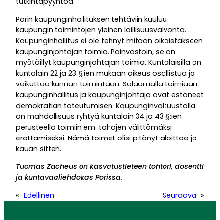
tutkintapyyntöä.
Porin kaupunginhallituksen tehtäviin kuuluu
kaupungin toimintojen yleinen laillisuusvalvonta.
Kaupunginhallitus ei ole tehnyt mitään oikaistakseen
kaupunginjohtajan toimia. Päinvastoin, se on
myötäillyt kaupunginjohtajan toimia. Kuntalaisilla on
kuntalain 22 ja 23 §:ien mukaan oikeus osallistua ja
vaikuttaa kunnan toimintaan. Salaamalla toimiaan
kaupunginhallitus ja kaupunginjohtaja ovat estäneet
demokratian toteutumisen. Kaupunginvaltuustolla
on mahdollisuus ryhtyä kuntalain 34 ja 43 §:ien
perusteella toimiin em. tahojen välittömäksi
erottamiseksi. Nämä toimet olisi pitänyt aloittaa jo
kauan sitten.
Tuomas Zacheus on kasvatustieteen tohtori, dosentti
ja kuntavaaliehdokas Porissa.
«
Edellinen
Seuraava
»