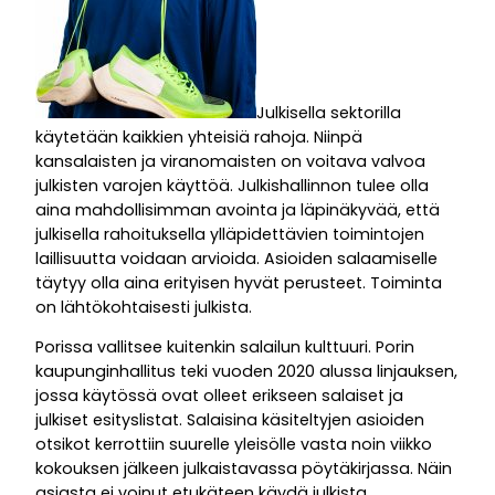
Julkisella sektorilla
käytetään kaikkien yhteisiä rahoja. Niinpä
kansalaisten ja viranomaisten on voitava valvoa
julkisten varojen käyttöä. Julkishallinnon tulee olla
aina mahdollisimman avointa ja läpinäkyvää, että
julkisella rahoituksella ylläpidettävien toimintojen
laillisuutta voidaan arvioida. Asioiden salaamiselle
täytyy olla aina erityisen hyvät perusteet. Toiminta
on lähtökohtaisesti julkista.
Porissa vallitsee kuitenkin salailun kulttuuri. Porin
kaupunginhallitus teki vuoden 2020 alussa linjauksen,
jossa käytössä ovat olleet erikseen salaiset ja
julkiset esityslistat. Salaisina käsiteltyjen asioiden
otsikot kerrottiin suurelle yleisölle vasta noin viikko
kokouksen jälkeen julkaistavassa pöytäkirjassa. Näin
asiasta ei voinut etukäteen käydä julkista