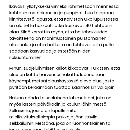
Ikäväksi yllätykseksi viimeksi lähimetsään mennessä
kohtasin metsäkoneen ja puupinot. Luin tolppaan
kiinnitetystä lapusta, että Koiviston ulkoilupuistossa
on aloitettu hakkuut, jotka koskevat 40 hehtaarin
alaa. Siinä kerrottiin myös, että hoitohakkuiden
tavoitteena on monimuotoinen puistomainen
ulkoilualue ja että hakkuita on tehtävä, jotta puille
saadaan kasvutilaa ja estetään niiden
riukuuntuminen.
Minun, suojeluihmisen kellot kilkkaavat. Tulkitsen, että
alue on kohta harvennushakattu, luonnoltaan
köyhempi, metsätalouskäytössä oleva alue, josta
pyritään keräämään tuottoa säännöllisin väliajoin.
Haluan nähdä toisenlaisena lähimetsäni, joka on
myös lasteni päiväkodin ja koulun lähin metsä.
Sellaisena, jossa on lapsille mitä
mielikuvituksellisimpia paikkoja jännittäviin
seikkailuihin. Metsänä, joka on luonnontilainen tai
jonka annetaan kehittyä sellaiseksi.