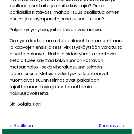
kuullaan asukkaita ja muita käyttäjiä? Onko
porilaisilla riittävästi mahdollisuus osallistua omien
asuin- ja elinympäristöjensä suunnitteluun?
Paljon kysymyksiä, joihin toivon vastauksia.
On syytä kartoittaa mitä porilaiset kuntametsiltään
ja kaavojen ensisijaisesti virkistyskäyttöön varatuilta
alueilta haluavat. Näitä ja sidosryhmiltä saatavia
tietoja tulee käyttää koko kunnan kattavan
metsänhoito- sekä viheraluesuunnitelman
laatimisessa. Metsien virkistys- ja luontoarvot
huomioivat suunnitelmat ovat paikallaan
rajoittamaan kovia ja kestämättömiä
hakkuutavoitteita.
Sini Solala, Pori
«
Edellinen
Seuraava
»