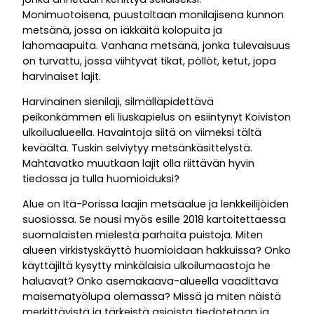
Monimuotoisena, puustoltaan monilajisena kunnon
metsänä, jossa on iäkkäitä kolopuita ja
lahomaapuita. Vanhana metsänä, jonka tulevaisuus
on turvattu, jossa viihtyvät tikat, pöllöt, ketut, jopa
harvinaiset lajit.
Harvinainen sienilaji, silmälläpidettävä
peikonkämmen eli liuskapielus on esiintynyt Koiviston
ulkoilualueella. Havaintoja siitä on viimeksi tältä
keväältä. Tuskin selviytyy metsänkäsittelystä.
Mahtavatko muutkaan lajit olla riittävän hyvin
tiedossa ja tulla huomioiduksi?
Alue on Itä-Porissa laajin metsäalue ja lenkkeilijöiden
suosiossa. Se nousi myös esille 2018 kartoitettaessa
suomalaisten mielestä parhaita puistoja. Miten
alueen virkistyskäyttö huomioidaan hakkuissa? Onko
käyttäjiltä kysytty minkälaisia ulkoilumaastoja he
haluavat? Onko asemakaava-alueella vaadittava
maisematyölupa olemassa? Missä ja miten näistä
merkittävistä ja tärkeistä asioista tiedotetaan ja