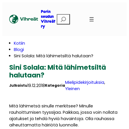
Siirry
sisältöön
Porin
E
seudun
Vihreät
t
ry
s
i
Kotiin
Blogi
Sini Solala: Mitä lähimetsiltä halutaan?
Sini Solala: Mitä lähimetsiltä
halutaan?
Mielipidekirjoituksia
, 
19.12.2018
Julkaistu
Kategoria
Yleinen
Mitä lähimetsä sinulle merkitsee? Minulle
rauhoittumisen tyyssijaa. Paikkaa, jossa voin nollata
ajatukset ja tehdä hyviä havaintoja. Olla rauhassa
aiheuttamatta häiriötä luonnolle.