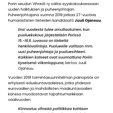
Porin seudun Vihreät ry valitsi syyskokouksessaan
uuden hallituksen ja puheenjohtajan.
Puheenjohtajana vuonna 2019 jatkaa 27-vuotias
humanististen tieteiden kandidaatti
Juuli Ojansuu
.
Ensi vuodesta tulee ainutlaatuinen, kun
puoluekokous järjestetään Porissa
15.-16.6. Luvassa on tärkeitä
henkilövalintoja. Puolueelle valitaan mm.
uusi puheenjohtaja ja puoluesihteeri.
Kaikkien katseet ovat suunnattuna Poriin
kyseisenä viikonloppuna,
kertoo Juuli
Ojansuu.
Vuoden 2019 toimintasuunnitelman painopiste on
erityisesti eduskuntavaaleissa, jotka yhdessä
eurovaalien ja mahdollisten maakuntavaalien
kanssa muodostavat tapahtumarikkaan
vaalivuoden.
Kiinnostus vihreää politiikkaa kohtaan