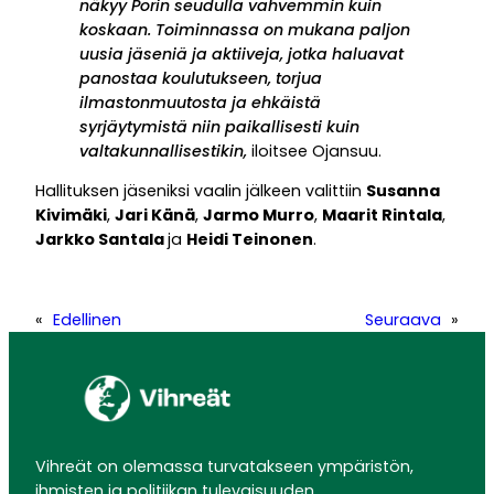
näkyy Porin seudulla vahvemmin kuin
koskaan. Toiminnassa on mukana paljon
uusia jäseniä ja aktiiveja, jotka haluavat
panostaa koulutukseen, torjua
ilmastonmuutosta ja ehkäistä
syrjäytymistä niin paikallisesti kuin
valtakunnallisestikin,
iloitsee Ojansuu.
Hallituksen jäseniksi vaalin jälkeen valittiin
Susanna
Kivimäki
,
Jari Känä
,
Jarmo Murro
,
Maarit Rintala
,
Jarkko
Santala
ja
Heidi Teinonen
.
«
Edellinen
Seuraava
»
Vihreät on olemassa turvatakseen ympäristön,
ihmisten ja politiikan tulevaisuuden.