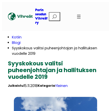
Siirry
sisältöön
Porin
E
seudun
Vihreät
t
ry
s
i
Kotiin
Blogi
Syyskokous valitsi puheenjohtajan ja hallituksen
vuodelle 2019
Syyskokous valitsi
puheenjohtajan ja hallituksen
vuodelle 2019
15.11.2018
Yleinen
Julkaistu
Kategoria