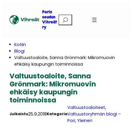
Siirry
sisältöön
Porin
E
seudun
Vihreät
t
ry
s
i
Kotiin
Blogi
Valtuustoaloite, Sanna Grönmark: Mikromuovin
ehkäisy kaupungin toiminnoissa
Valtuustoaloite, Sanna
Grönmark: Mikromuovin
ehkäisy kaupungin
toiminnoissa
Valtuustoaloiteet
, 
25.9.2018
Valtuustoryhmän blogi –
Julkaistu
Kategoria
Pori
, 
Yleinen