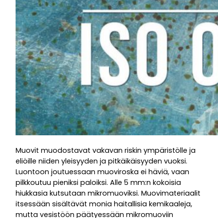
Muovit muodostavat vakavan riskin ympäristölle ja
eliöille niiden yleisyyden ja pitkäikäisyyden vuoksi.
Luontoon joutuessaan muoviroska ei häviä, vaan
pilkkoutuu pieniksi paloiksi. Alle 5 mm:n kokoisia
hiukkasia kutsutaan mikromuoviksi. Muovimateriaalit
itsessään sisältävät monia haitallisia kemikaaleja,
mutta vesistöön päätyessään mikromuoviin