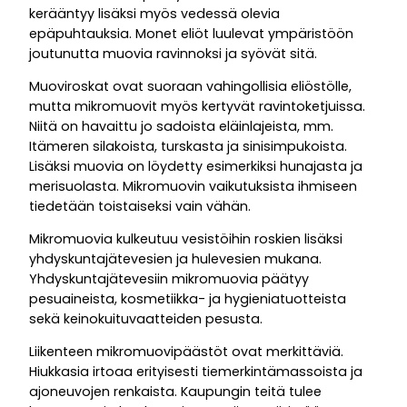
kerääntyy lisäksi myös vedessä olevia
epäpuhtauksia. Monet eliöt luulevat ympäristöön
joutunutta muovia ravinnoksi ja syövät sitä.
Muoviroskat ovat suoraan vahingollisia eliöstölle,
mutta mikromuovit myös kertyvät ravintoketjuissa.
Niitä on havaittu jo sadoista eläinlajeista, mm.
Itämeren silakoista, turskasta ja sinisimpukoista.
Lisäksi muovia on löydetty esimerkiksi hunajasta ja
merisuolasta. Mikromuovin vaikutuksista ihmiseen
tiedetään toistaiseksi vain vähän.
Mikromuovia kulkeutuu vesistöihin roskien lisäksi
yhdyskuntajätevesien ja hulevesien mukana.
Yhdyskuntajätevesiin mikromuovia päätyy
pesuaineista, kosmetiikka- ja hygieniatuotteista
sekä keinokuituvaatteiden pesusta.
Liikenteen mikromuovipäästöt ovat merkittäviä.
Hiukkasia irtoaa erityisesti tiemerkintämassoista ja
ajoneuvojen renkaista. Kaupungin teitä tulee