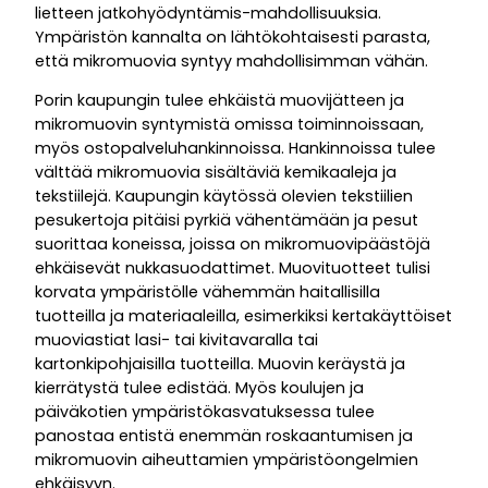
lietteen jatkohyödyntämis-mahdollisuuksia.
Ympäristön kannalta on lähtökohtaisesti parasta,
että mikromuovia syntyy mahdollisimman vähän.
Porin kaupungin tulee ehkäistä muovijätteen ja
mikromuovin syntymistä omissa toiminnoissaan,
myös ostopalveluhankinnoissa. Hankinnoissa tulee
välttää mikromuovia sisältäviä kemikaaleja ja
tekstiilejä. Kaupungin käytössä olevien tekstiilien
pesukertoja pitäisi pyrkiä vähentämään ja pesut
suorittaa koneissa, joissa on mikromuovipäästöjä
ehkäisevät nukkasuodattimet. Muovituotteet tulisi
korvata ympäristölle vähemmän haitallisilla
tuotteilla ja materiaaleilla, esimerkiksi kertakäyttöiset
muoviastiat lasi- tai kivitavaralla tai
kartonkipohjaisilla tuotteilla. Muovin keräystä ja
kierrätystä tulee edistää. Myös koulujen ja
päiväkotien ympäristökasvatuksessa tulee
panostaa entistä enemmän roskaantumisen ja
mikromuovin aiheuttamien ympäristöongelmien
ehkäisyyn.