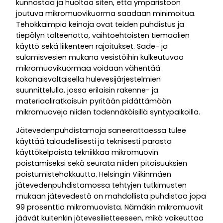
kunnostaa ja huoltaa siten, että ympäristöön
joutuva mikromuovikuorma saadaan minimoitua.
Tehokkaimpia keinoja ovat teiden puhdistus ja
tiepölyn talteenotto, vaihtoehtoisten tiemaalien
käyttö sekä liikenteen rajoitukset. Sade- ja
sulamisvesien mukana vesistöihin kulkeutuvaa
mikromuovikuormaa voidaan vähentää
kokonaisvaltaisella hulevesijärjestelmien
suunnittelulla, jossa erilaisin rakenne- ja
materiaaliratkaisuin pyritään pidättämään
mikromuoveja niiden todennäköisillä syntypaikoilla.
Jätevedenpuhdistamoja saneerattaessa tulee
käyttää taloudellisesti ja teknisesti parasta
käyttökelpoista tekniikkaa mikromuovin
poistamiseksi sekä seurata niiden pitoisuuksien
poistumistehokkuutta. Helsingin Viikinmäen
jätevedenpuhdistamossa tehtyjen tutkimusten
mukaan jätevedestä on mahdollista puhdistaa jopa
99 prosenttia mikromuovista. Nämäkin mikromuovit
jäävät kuitenkin jätevesilietteeseen, mikä vaikeuttaa