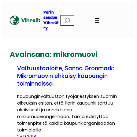
Siirry
sisältöön
Porin
E
seudun
Vihreät
t
ry
s
i
Avainsana:
mikromuovi
Valtuustoaloite, Sanna Grönmark:
Mikromuovin ehkäisy kaupungin
toiminnoissa
Kaupunginvaltuuston työjärjestyksen suomin
oikeuksin esitän, että Porin kaupunki tarttuu
aktiivisesti ja ennakoiden
mikromuoviongelmaan. Tämä edellyttää
toimenpiteitä kaikilla kaupunkiorganisaation
toimialoilla.
25.9.2018