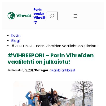
Siirry
sisältöön
Porin
E
seudun
Vihreät
t
ry
s
i
Kotiin
Blogi
#VIHREEPORI – Porin Vihreiden vaalilehti on julkaistu!
#VIHREEPORI – Porin Vihreiden
vaalilehti on julkaistu!
5.3.2017
Kaikki artikkelit
Julkaistu
Kategoria