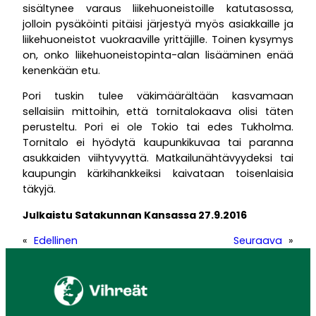
sisältynee varaus liikehuoneistoille katutasossa,
jolloin pysäköinti pitäisi järjestyä myös asiakkaille ja
liikehuoneistot vuokraaville yrittäjille. Toinen kysymys
on, onko liikehuoneistopinta-alan lisääminen enää
kenenkään etu.
Pori tuskin tulee väkimäärältään kasvamaan
sellaisiin mittoihin, että tornitalokaava olisi täten
perusteltu. Pori ei ole Tokio tai edes Tukholma.
Tornitalo ei hyödytä kaupunkikuvaa tai paranna
asukkaiden viihtyvyyttä. Matkailunähtävyydeksi tai
kaupungin kärkihankkeiksi kaivataan toisenlaisia
täkyjä.
Julkaistu Satakunnan Kansassa 27.9.2016
«
Edellinen
Seuraava
»