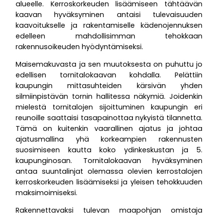
alueelle. Kerroskorkeuden lisäämiseen tähtäävän
kaavan hyväksyminen antaisi tulevaisuuden
kaavoitukselle ja rakentamiselle kädenojennuksen
edelleen mahdollisimman tehokkaan
rakennusoikeuden hyödyntämiseksi.
Maisemakuvasta ja sen muutoksesta on puhuttu jo
edellisen tornitalokaavan kohdalla. Pelättiin
kaupungin mittasuhteiden kärsivän yhden
silmiinpistävän tornin hallitessa näkymiä. Joidenkin
mielestä tornitalojen sijoittuminen kaupungin eri
reunoille saattaisi tasapainottaa nykyistä tilannetta.
Tämä on kuitenkin vaarallinen ajatus ja johtaa
ajatusmallina yhä korkeampien rakennusten
suosimiseen kautta koko ydinkeskustan ja 5.
kaupunginosan. Tornitalokaavan hyväksyminen
antaa suuntalinjat olemassa olevien kerrostalojen
kerroskorkeuden lisäämiseksi ja yleisen tehokkuuden
maksimoimiseksi.
Rakennettavaksi tulevan maapohjan omistaja