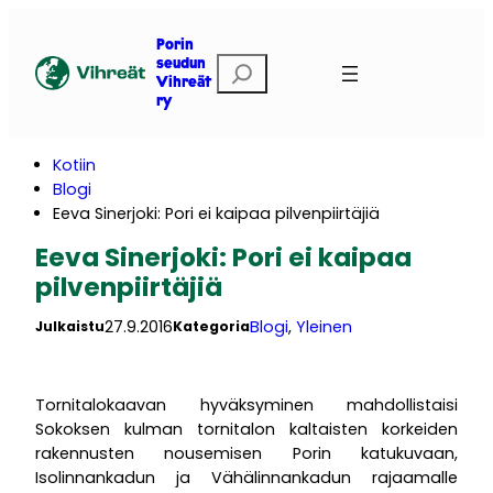
Siirry
sisältöön
Porin
E
seudun
Vihreät
t
ry
s
i
Kotiin
Blogi
Eeva Sinerjoki: Pori ei kaipaa pilvenpiirtäjiä
Eeva Sinerjoki: Pori ei kaipaa
pilvenpiirtäjiä
27.9.2016
Blogi
, 
Yleinen
Julkaistu
Kategoria
Tornitalokaavan hyväksyminen mahdollistaisi
Sokoksen kulman tornitalon kaltaisten korkeiden
rakennusten nousemisen Porin katukuvaan,
Isolinnankadun ja Vähälinnankadun rajaamalle