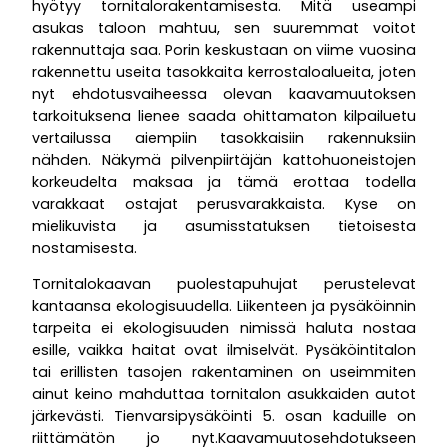
hyötyy tornitalorakentamisesta. Mitä useampi
asukas taloon mahtuu, sen suuremmat voitot
rakennuttaja saa. Porin keskustaan on viime vuosina
rakennettu useita tasokkaita kerrostaloalueita, joten
nyt ehdotusvaiheessa olevan kaavamuutoksen
tarkoituksena lienee saada ohittamaton kilpailuetu
vertailussa aiempiin tasokkaisiin rakennuksiin
nähden. Näkymä pilvenpiirtäjän kattohuoneistojen
korkeudelta maksaa ja tämä erottaa todella
varakkaat ostajat perusvarakkaista. Kyse on
mielikuvista ja asumisstatuksen tietoisesta
nostamisesta.
Tornitalokaavan puolestapuhujat perustelevat
kantaansa ekologisuudella. Liikenteen ja pysäköinnin
tarpeita ei ekologisuuden nimissä haluta nostaa
esille, vaikka haitat ovat ilmiselvät. Pysäköintitalon
tai erillisten tasojen rakentaminen on useimmiten
ainut keino mahduttaa tornitalon asukkaiden autot
järkevästi. Tienvarsipysäköinti 5. osan kaduille on
riittämätön jo nyt.Kaavamuutosehdotukseen