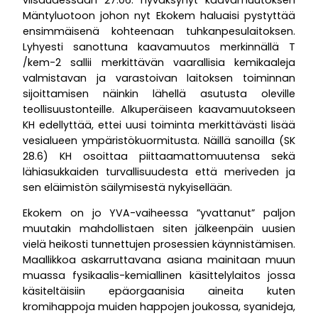
Mäntyluotoon johon nyt Ekokem haluaisi pystyttää
ensimmäisenä kohteenaan tuhkanpesulaitoksen.
Lyhyesti sanottuna kaavamuutos merkinnällä T
/kem-2 sallii merkittävän vaarallisia kemikaaleja
valmistavan ja varastoivan laitoksen toiminnan
sijoittamisen näinkin lähellä asutusta oleville
teollisuustonteille. Alkuperäiseen kaavamuutokseen
KH edellyttää, ettei uusi toiminta merkittävästi lisää
vesialueen ympäristökuormitusta. Näillä sanoilla (SK
28.6) KH osoittaa piittaamattomuutensa sekä
lähiasukkaiden turvallisuudesta että meriveden ja
sen eläimistön säilymisestä nykyisellään.
Ekokem on jo YVA-vaiheessa ”yvattanut” paljon
muutakin mahdollistaen siten jälkeenpäin uusien
vielä heikosti tunnettujen prosessien käynnistämisen.
Maallikkoa askarruttavana asiana mainitaan muun
muassa fysikaalis-kemiallinen käsittelylaitos jossa
käsiteltäisiin epäorgaanisia aineita kuten
kromihappoja muiden happojen joukossa, syanideja,