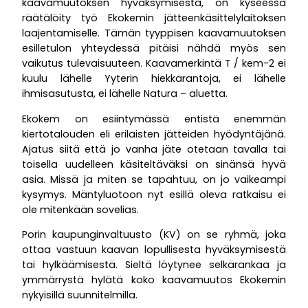
kaavamuutoksen hyväksymisestä, on kyseessä
räätälöity työ Ekokemin jätteenkäsittelylaitoksen
laajentamiselle. Tämän tyyppisen kaavamuutoksen
esilletulon yhteydessä pitäisi nähdä myös sen
vaikutus tulevaisuuteen. Kaavamerkintä T / kem-2 ei
kuulu lähelle Yyterin hiekkarantoja, ei lähelle
ihmisasutusta, ei lähelle Natura – aluetta.
Ekokem on esiintymässä entistä enemmän
kiertotalouden eli erilaisten jätteiden hyödyntäjänä.
Ajatus siitä että jo vanha jäte otetaan tavalla tai
toisella uudelleen käsiteltäväksi on sinänsä hyvä
asia. Missä ja miten se tapahtuu, on jo vaikeampi
kysymys. Mäntyluotoon nyt esillä oleva ratkaisu ei
ole mitenkään sovelias.
Porin kaupunginvaltuusto (KV) on se ryhmä, joka
ottaa vastuun kaavan lopullisesta hyväksymisestä
tai hylkäämisestä. Sieltä löytynee selkärankaa ja
ymmärrystä hylätä koko kaavamuutos Ekokemin
nykyisillä suunnitelmilla.