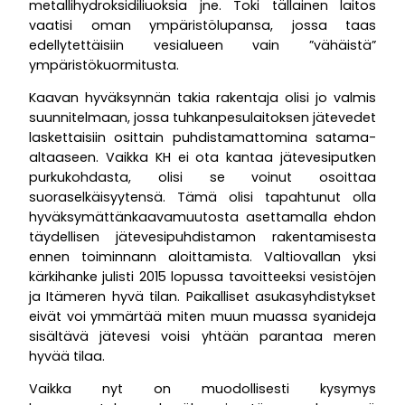
metallihydroksidiliuoksia jne. Toki tällainen laitos
vaatisi oman ympäristölupansa, jossa taas
edellytettäisiin vesialueen vain ”vähäistä”
ympäristökuormitusta.
Kaavan hyväksynnän takia rakentaja olisi jo valmis
suunnitelmaan, jossa tuhkanpesulaitoksen jätevedet
laskettaisiin osittain puhdistamattomina satama-
altaaseen. Vaikka KH ei ota kantaa jätevesiputken
purkukohdasta, olisi se voinut osoittaa
suoraselkäisyytensä. Tämä olisi tapahtunut olla
hyväksymättänkaavamuutosta asettamalla ehdon
täydellisen jätevesipuhdistamon rakentamisesta
ennen toiminnann aloittamista. Valtiovallan yksi
kärkihanke julisti 2015 lopussa tavoitteeksi vesistöjen
ja Itämeren hyvä tilan. Paikalliset asukasyhdistykset
eivät voi ymmärtää miten muun muassa syanideja
sisältävä jätevesi voisi yhtään parantaa meren
hyvää tilaa.
Vaikka nyt on muodollisesti kysymys