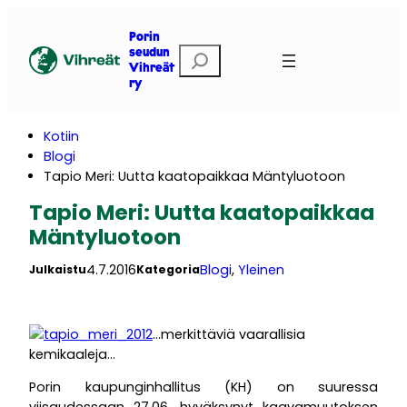
Siirry
sisältöön
Porin
E
seudun
Vihreät
t
ry
s
i
Kotiin
Blogi
Tapio Meri: Uutta kaatopaikkaa Mäntyluotoon
Tapio Meri: Uutta kaatopaikkaa
Mäntyluotoon
4.7.2016
Blogi
, 
Yleinen
Julkaistu
Kategoria
…merkittäviä vaarallisia
kemikaaleja…
Porin kaupunginhallitus (KH) on suuressa
viisaudessaan 27.06. hyväksynyt kaavamuutoksen