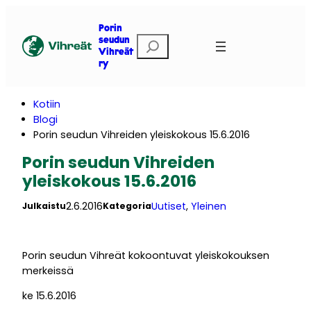
Siirry
sisältöön
Porin
E
seudun
Vihreät
t
ry
s
i
Kotiin
Blogi
Porin seudun Vihreiden yleiskokous 15.6.2016
Porin seudun Vihreiden
yleiskokous 15.6.2016
2.6.2016
Uutiset
, 
Yleinen
Julkaistu
Kategoria
Porin seudun Vihreät kokoontuvat yleiskokouksen
merkeissä
ke 15.6.2016