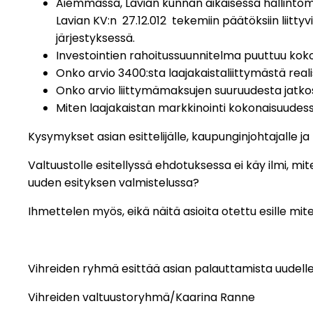
Aiemmassa, Lavian kunnan aikaisessa hallinto
Lavian KV:n 27.12.012 tekemiin päätöksiin liitt
järjestyksessä.
Investointien rahoitussuunnitelma puuttuu kok
Onko arvio 3400:sta laajakaistaliittymästä real
Onko arvio liittymämaksujen suuruudesta jatkos
Miten laajakaistan markkinointi kokonaisuude
Kysymykset asian esittelijälle, kaupunginjohtajalle j
Valtuustolle esitellyssä ehdotuksessa ei käy ilmi, 
uuden esityksen valmistelussa?
Ihmettelen myös, eikä näitä asioita otettu esille mi
Vihreiden ryhmä esittää asian palauttamista uudelle
Vihreiden valtuustoryhmä/Kaarina Ranne