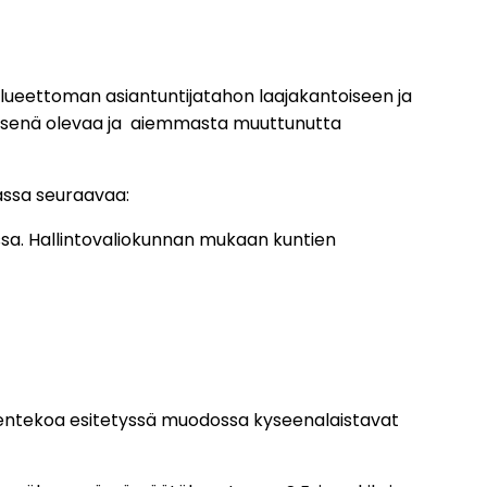
lueettoman asiantuntijatahon laajakantoiseen ja
tyksenä olevaa ja aiemmasta muuttunutta
uassa seuraavaa:
ssa. Hallintovaliokunnan mukaan kuntien
sentekoa esitetyssä muodossa kyseenalaistavat