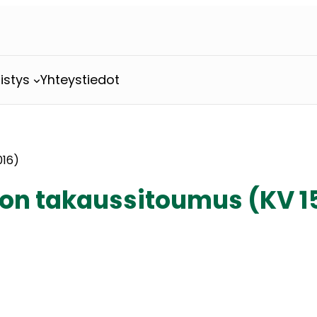
istys
Yhteystiedot
016)
on takaussitoumus (KV 15