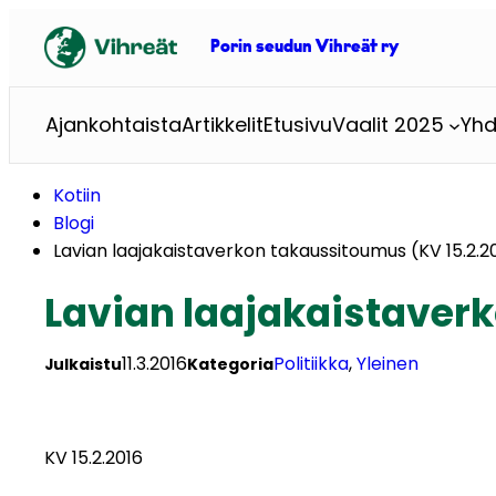
Siirry
sisältöön
Porin seudun Vihreät ry
Ajankohtaista
Artikkelit
Etusivu
Vaalit 2025
Yhd
Kotiin
Blogi
Lavian laajakaistaverkon takaussitoumus (KV 15.2.2
Lavian laajakaistaverk
11.3.2016
Politiikka
, 
Yleinen
Julkaistu
Kategoria
KV 15.2.2016