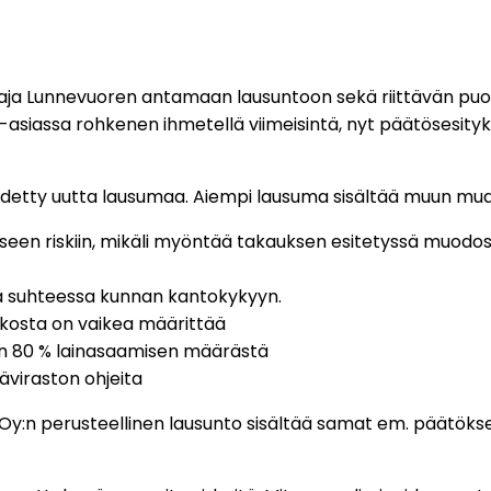
taja Lunnevuoren antamaan lausuntoon sekä riittävän puo
o-asiassa rohkenen ihmetellä viimeisintä, nyt päätösesi
 pyydetty uutta lausumaa. Aiempi lausuma sisältää muun m
iseen riskiin, mikäli myöntää takauksen esitetyssä muodo
ssä suhteessa kunnan kantokykyyn.
rkosta on vaikea määrittää
in 80 % lainasaamisen määrästä
viraston ohjeita
 Oy:n perusteellinen lausunto sisältää samat em. päätök