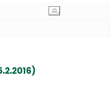
E
t
s
i
.2.2016)