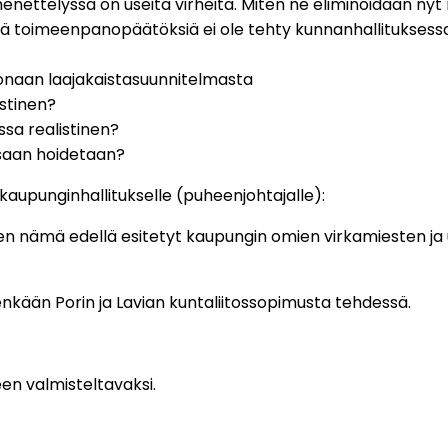
menettelyssä on useita virheitä. Miten ne eliminoidaan 
yviä toimeenpanopäätöksiä ei ole tehty kunnanhallituksessa
onaan laajakaistasuunnitelmasta
istinen?
sa realistinen?
ssaan hoidetaan?
a kaupunginhallitukselle (puheenjohtajalle):
miten nämä edellä esitetyt kaupungin omien virkamiesten 
tenkään Porin ja Lavian kuntaliitossopimusta tehdessä.
en valmisteltavaksi.