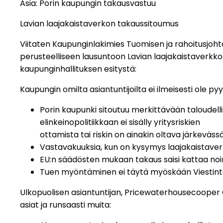
Asia: Porin kaupungin takausvastuu
Lavian laajakaistaverkon takaussitoumus
Viitaten Kaupunginlakimies Tuomisen ja rahoitusjoh
perusteelliseen lausuntoon Lavian laajakaistaverkk
kaupunginhallituksen esitystä:
Kaupungin omilta asiantuntijoilta ei ilmeisesti ole
Porin kaupunki sitoutuu merkittävään taloudell
elinkeinopolitiikkaan ei sisälly yritysriskien
ottamista tai riskin on ainakin oltava järkevä
Vastavakuuksia, kun on kysymys laajakaistave
EU:n säädösten mukaan takaus saisi kattaa no
Tuen myöntäminen ei täytä myöskään Viestintä
Ulkopuolisen asiantuntijan, Pricewaterhousecooper
asiat ja runsaasti muita: