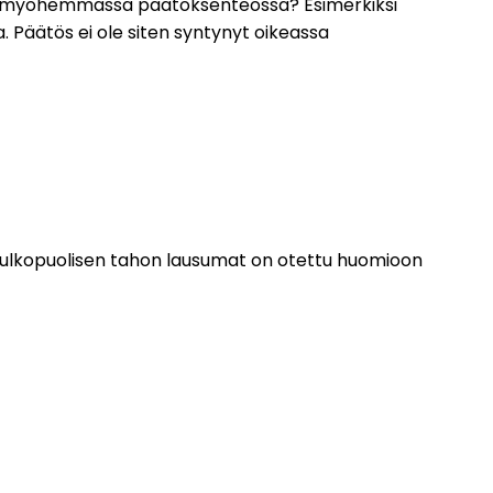
nyt myöhemmässä päätöksenteossa? Esimerkiksi
. Päätös ei ole siten syntynyt oikeassa
ja ulkopuolisen tahon lausumat on otettu huomioon