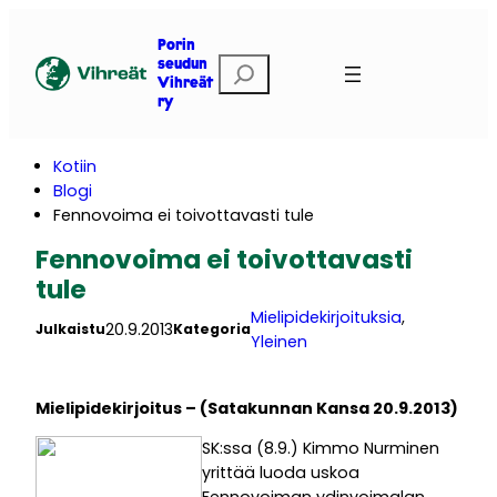
Siirry
sisältöön
Porin
E
seudun
Vihreät
t
ry
s
i
Kotiin
Blogi
Fennovoima ei toivottavasti tule
Fennovoima ei toivottavasti
tule
Mielipidekirjoituksia
, 
20.9.2013
Julkaistu
Kategoria
Yleinen
Mielipidekirjoitus – (Satakunnan Kansa 20.9.2013)
SK:ssa (8.9.) Kimmo Nurminen
yrittää luoda uskoa