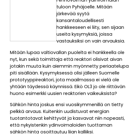
Fennovoiman ydinvoimalan
tuloon Pyhäjoelle. Mitään
järkevää syytä
kansantaloudellisesti
hankkeeseen ei liity, sen sijaan
useita kysymyksiä, joissa
vastauksiksi on vain arvauksia.
Mitään lupaa valtiovallan puolelta ei hankkeella ole
nyt, kun sekä toimittaja että reaktori olisivat aivan
jotakin muuta kuin aiemmin myönnetty periaatelupa
piti sisällään. Kysymyksessä olisi jälleen Suomelle
prototyyppireaktori, jota maailmassa ei vielä ole
yhtään täydessä käynnissä. Eikö OL3 jo ole riittävän
huono esimerkki uusien reaktorien vaikeuksista?
Sähkön hinta joskus ensi vuosikymmenillä on tietty
pelkkä arvaus. Kuitenkin uudistuvat energian
tuotantotavat kehittyvät ja kasvavat niin nopeasti,
että nykyistenkin ydinvoimaloiden tuottaman
sähkön hinta osoittautuu liian kalliiksi.