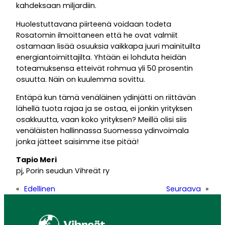
kahdeksaan miljardiin.
Huolestuttavana piirteenä voidaan todeta
Rosatomin ilmoittaneen että he ovat valmiit
ostamaan lisää osuuksia vaikkapa juuri mainituilta
energiantoimittajilta. Yhtään ei lohduta heidän
toteamuksensa etteivät rohmua yli 50 prosentin
osuutta. Näin on kuulemma sovittu.
Entäpä kun tämä venäläinen ydinjätti on riittävän
lähellä tuota rajaa ja se ostaa, ei jonkin yrityksen
osakkuutta, vaan koko yrityksen? Meillä olisi siis
venäläisten hallinnassa Suomessa ydinvoimala
jonka jätteet saisimme itse pitää!
Tapio Meri
pj, Porin seudun Vihreät ry
«
Edellinen
Seuraava
»