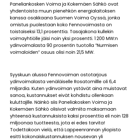
Paneliankosken Voima ja Kokemäen Sähkö ovat
yhdentoista muun pienehkön energialaitoksen
kanssa osakkaana Suomen Voima Oy:ssä, jonka
omistus puolestaan koko Fennovoimasta on
toistaiseksi 13,1 prosenttia. Tasajakona kullekin
voimayhtiölle jäisi noin yksi prosentti. 1 200 MW:n
ydinvoimalasta 90 prosentin tuotolla ”Nurmisen
voimaloiden” osuus olisi noin 21,5 MW.
Syyskuun alussa Fennovoiman ostotarjous
ydinvoimalasta venäläiselle Rosatomillle oli 6,4
miljardia. Kuten ydinvoiman ystävät aina muistavat
sanoa, kustannukset eivät kohdistu ollenkaan
kuluttajille. Näinkö siis Paneliakosken Voima ja
Kokemäen Sähkö olisivat valmiita maksamaan
yhteensä kustannuksista kaksi prosenttia eli noin 128
miljoonaa tuotteesta, jota ei edes tarvita!
Todettakoon vielä, että Lappeenrannan yliopisto
esitti kokonaiskustannuksen nousevan yli