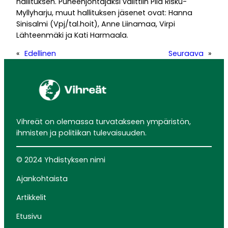
hallituksen. Puheenjohtajaksi valittiin Piia Risku-
Myllyharju, muut hallituksen jäsenet ovat: Hanna
Sinisalmi (Vpj/tal.hoit), Anne Liinamaa, Virpi
Lähteenmäki ja Kati Harmaala.
«
Edellinen
Seuraava
»
Vihreät on olemassa turvatakseen ympäristön,
ihmisten ja politiikan tulevaisuuden.
© 2024 Yhdistyksen nimi
Ajankohtaista
Artikkelit
Etusivu