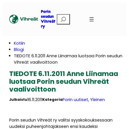
Siirry
sisältöön
Porin
E
seudun
Vihreät
t
ry
s
i
Kotiin
Blogi
TIEDOTE 6.11.2011 Anne Liinamaa luotsaa Porin seudun
Vihreät vaalivoittoon
TIEDOTE 6.11.2011 Anne Liinamaa
luotsaa Porin seudun Vihreät
vaalivoittoon
16.11.2011
Porin uutiset
, 
Yleinen
Julkaistu
Kategoria
Porin seudun Vihreät ry valitsi syyskokouksessaan
uudeksi puheenjohtajakseen ensi kaudeksi