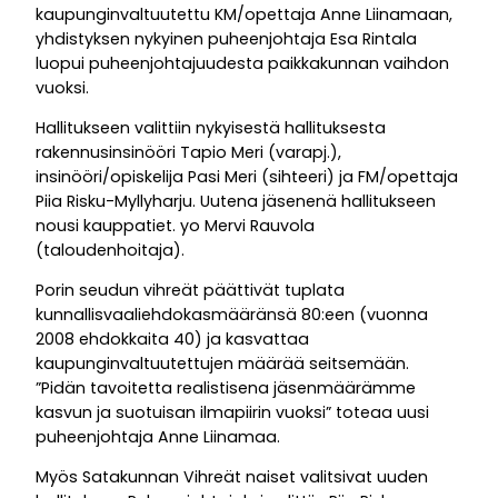
kaupunginvaltuutettu KM/opettaja Anne Liinamaan,
yhdistyksen nykyinen puheenjohtaja Esa Rintala
luopui puheenjohtajuudesta paikkakunnan vaihdon
vuoksi.
Hallitukseen valittiin nykyisestä hallituksesta
rakennusinsinööri Tapio Meri (varapj.),
insinööri/opiskelija Pasi Meri (sihteeri) ja FM/opettaja
Piia Risku-Myllyharju. Uutena jäsenenä hallitukseen
nousi kauppatiet. yo Mervi Rauvola
(taloudenhoitaja).
Porin seudun vihreät päättivät tuplata
kunnallisvaaliehdokasmääränsä 80:een (vuonna
2008 ehdokkaita 40) ja kasvattaa
kaupunginvaltuutettujen määrää seitsemään.
”Pidän tavoitetta realistisena jäsenmäärämme
kasvun ja suotuisan ilmapiirin vuoksi” toteaa uusi
puheenjohtaja Anne Liinamaa.
Myös Satakunnan Vihreät naiset valitsivat uuden