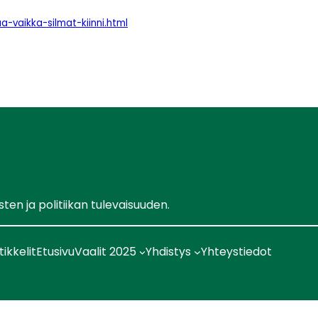
a-vaikka-silmat-kiinni.html
en ja politiikan tulevaisuuden.
tikkelit
Etusivu
Vaalit 2025
Yhdistys
Yhteystiedot