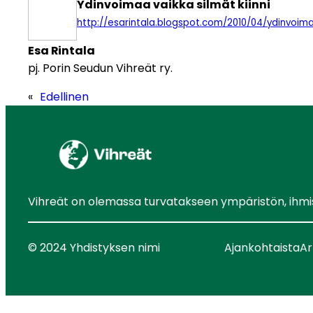
Ydinvoimaa vaikka silmät kiinni
http://esarintala.blogspot.com/2010/04/ydinvoima
Esa Rintala
pj. Porin Seudun Vihreät ry.
«
Edellinen
Vihreät on olemassa turvatakseen ympäristön, ihmist
© 2024 Yhdistyksen nimi
Ajankohtaista
Ar