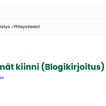
istys
Yhteystiedot
t kiinni (Blogikirjoitus)
nen