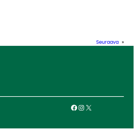
Seuraava
»
Facebook
Instagram
X