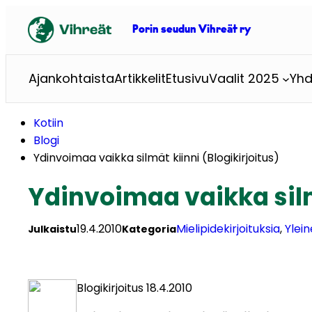
Siirry
sisältöön
Porin seudun Vihreät ry
Ajankohtaista
Artikkelit
Etusivu
Vaalit 2025
Yhd
Kotiin
Blogi
Ydinvoimaa vaikka silmät kiinni (Blogikirjoitus)
Ydinvoimaa vaikka silmä
19.4.2010
Mielipidekirjoituksia
, 
Ylei
Julkaistu
Kategoria
Blogikirjoitus 18.4.2010