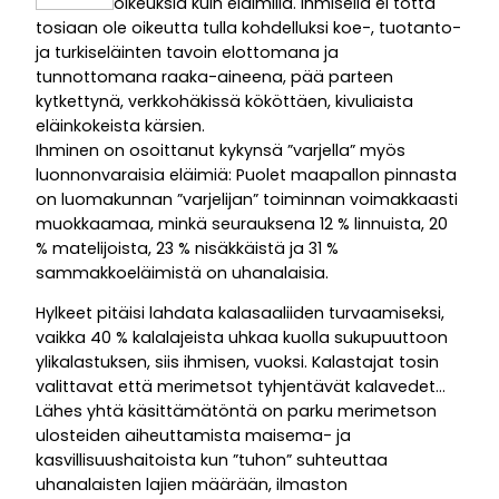
oikeuksia kuin eläimillä. Ihmisellä ei totta
tosiaan ole oikeutta tulla kohdelluksi koe-, tuotanto-
ja turkiseläinten tavoin elottomana ja
tunnottomana raaka-aineena, pää parteen
kytkettynä, verkkohäkissä kököttäen, kivuliaista
eläinkokeista kärsien.
Ihminen on osoittanut kykynsä ”varjella” myös
luonnonvaraisia eläimiä: Puolet maapallon pinnasta
on luomakunnan ”varjelijan” toiminnan voimakkaasti
muokkaamaa, minkä seurauksena 12 % linnuista, 20
% matelijoista, 23 % nisäkkäistä ja 31 %
sammakkoeläimistä on uhanalaisia.
Hylkeet pitäisi lahdata kalasaaliiden turvaamiseksi,
vaikka 40 % kalalajeista uhkaa kuolla sukupuuttoon
ylikalastuksen, siis ihmisen, vuoksi. Kalastajat tosin
valittavat että merimetsot tyhjentävät kalavedet…
Lähes yhtä käsittämätöntä on parku merimetson
ulosteiden aiheuttamista maisema- ja
kasvillisuushaitoista kun ”tuhon” suhteuttaa
uhanalaisten lajien määrään, ilmaston