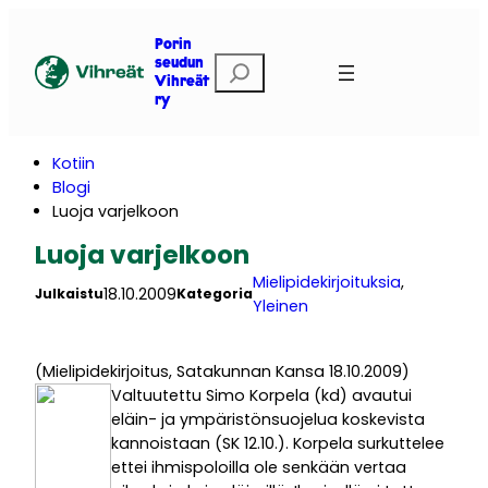
Siirry
sisältöön
Porin
E
seudun
Vihreät
t
ry
s
i
Kotiin
Blogi
Luoja varjelkoon
Luoja varjelkoon
Mielipidekirjoituksia
, 
18.10.2009
Julkaistu
Kategoria
Yleinen
(Mielipidekirjoitus, Satakunnan Kansa 18.10.2009)
Valtuutettu Simo Korpela (kd) avautui
eläin- ja ympäristönsuojelua koskevista
kannoistaan (SK 12.10.). Korpela surkuttelee
ettei ihmispoloilla ole senkään vertaa