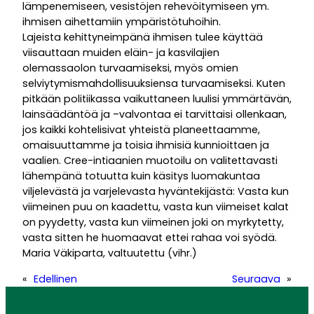
lämpenemiseen, vesistöjen rehevöitymiseen ym.
ihmisen aihettamiin ympäristötuhoihin.
Lajeista kehittyneimpänä ihmisen tulee käyttää
viisauttaan muiden eläin- ja kasvilajien
olemassaolon turvaamiseksi, myös omien
selviytymismahdollisuuksiensa turvaamiseksi. Kuten
pitkään politiikassa vaikuttaneen luulisi ymmärtävän,
lainsäädäntöä ja –valvontaa ei tarvittaisi ollenkaan,
jos kaikki kohtelisivat yhteistä planeettaamme,
omaisuuttamme ja toisia ihmisiä kunnioittaen ja
vaalien. Cree-intiaanien muotoilu on valitettavasti
lähempänä totuutta kuin käsitys luomakuntaa
viljelevästä ja varjelevasta hyväntekijästä: Vasta kun
viimeinen puu on kaadettu, vasta kun viimeiset kalat
on pyydetty, vasta kun viimeinen joki on myrkytetty,
vasta sitten he huomaavat ettei rahaa voi syödä.
Maria Väkiparta, valtuutettu (vihr.)
«
Edellinen
Seuraava
»