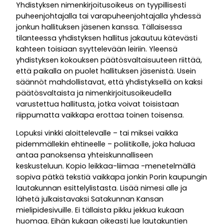
Yhdistyksen nimenkirjoitusoikeus on tyypillisesti
puheenjohtajalla tai varapuheenjohtajalla yhdessä
jonkun hallituksen jäsenen kanssa. Tällaisessa
tilanteessa yhdistyksen hallitus jakautuu kätevästi
kahteen toisiaan syyttelevään leiriin. Yleensä
yhdistyksen kokouksen päätösvaltaisuuteen riittää,
että paikalla on puolet hallituksen jäsenistä. Usein
säännöt mahdollistavat, että yhdistyksellä on kaksi
päätösvaltaista ja nimenkirjoitusoikeudella
varustettua hallitusta, jotka voivat toisistaan
riippumatta vaikkapa erottaa toinen toisensa.
Lopuksi vinkki aloittelevalle – tai miksei vaikka
pidemmällekin ehtineelle – poliitikolle, joka haluaa
antaa panoksensa yhteiskunnalliseen
keskusteluun. Kopio leikkaa-liimaa -menetelmällä
sopiva pätkä tekstiä vaikkapa jonkin Porin kaupungin
lautakunnan esittelylistasta. Lisää nimesi alle ja
lähetä julkaistavaksi Satakunnan Kansan
mielipidesivuille. Ei tällaista pikku jekkua kukaan
huomaa. Eihän kukaan oikeasti lue lautakuntien