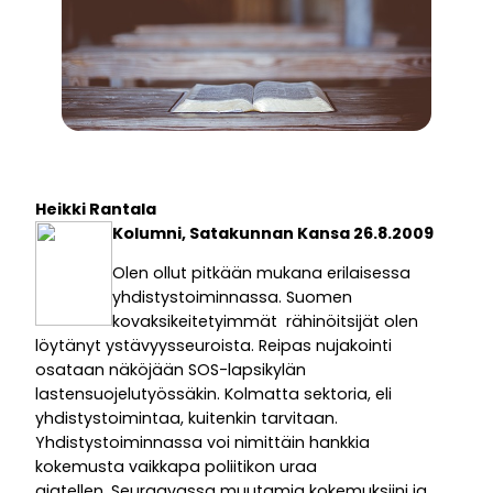
Heikki Rantala
Kolumni, Satakunnan Kansa 26.8.2009
Olen ollut pitkään mukana erilaisessa
yhdistystoiminnassa. Suomen
kovaksikeitetyimmät rähinöitsijät olen
löytänyt ystävyysseuroista. Reipas nujakointi
osataan näköjään SOS-lapsikylän
lastensuojelutyössäkin. Kolmatta sektoria, eli
yhdistystoimintaa, kuitenkin tarvitaan.
Yhdistystoiminnassa voi nimittäin hankkia
kokemusta vaikkapa poliitikon uraa
ajatellen. Seuraavassa muutamia kokemuksiini ja