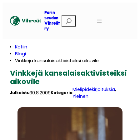
Siirry
sisältöön
Porin
E
seudun
Vihreät
t
ry
s
i
Kotiin
Blogi
Vinkkejä kansalaisaktivisteiksi aikovile
Vinkkejä kansalaisaktivisteiksi
aikovile
Mielipidekirjoituksia
, 
30.8.2009
Julkaistu
Kategoria
Yleinen