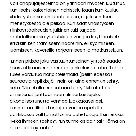
Valtionapujärjestelmä on ytimiään myöten luutunut.
Kun lisäksi kaikenlainen nahistelu ikään kuin kuuluu
yhdistystoiminnan luonteeseen, ei julkisen tuen
menetyksestä ole pelkoa. Kun saat yhdistyksen
tilinkäyttöoikeuden, julkinen tuki tarjoaa
mahdollisuuksia yhdistyksen varojen käyttämiseksi
erilaisiin kehittämisseminaareihin, eli syömiseen,
juomiseen, kavereille tarjoamiseen ja matkusteluun.
Ennen pitkää joku vastuuntuntoinen yrittää saada
hunsvottimaiseen menoon jonkinlaista rotia. Tähän
tulee varautua harjoittelemalla (peilin edessä)
seuraavia repliikkejä: ”Näin on aina ennenkin tehty.”
sekä ”Niin ei olla ennenkään tehty.” Mikäli et ole
onnistunut junttaamaan tilintarkastajaksi
alkoholisoitunutta vanhaa luokkakaveriasi,
kannattaa tilintarkastajaa varten opetella
politiikassa välttämättömiä puhetaitoja. Esimerkiksi:
”Mikä ihmeen tosite?”, ”En tunne asiaa.” tai ”Tämä on
normaali käytäntö.”