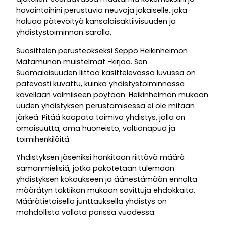
havaintoihini perustuvia neuvoja jokaiselle, joka
haluaa pätevöityä kansalaisaktiivisuuden ja
yhdistystoiminnan saralla.
Suosittelen perusteokseksi Seppo Heikinheimon
Mätämunan muistelmat -kirjaa. Sen
Suomalaisuuden liittoa käsittelevässä luvussa on
pätevästi kuvattu, kuinka yhdistystoiminnassa
kävellään valmiiseen pöytään. Heikinheimon mukaan
uuden yhdistyksen perustamisessa ei ole mitään
järkeä. Pitää kaapata toimiva yhdistys, jolla on
omaisuutta, oma huoneisto, valtionapua ja
toimihenkilöitä.
Yhdistyksen jäseniksi hankitaan riittävä määrä
samanmielisiä, jotka pakotetaan tulemaan
yhdistyksen kokoukseen ja äänestämään ennalta
määrätyn taktiikan mukaan sovittuja ehdokkaita.
Määrätietoisella junttauksella yhdistys on
mahdollista vallata parissa vuodessa.