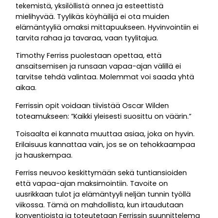
tekemistä, yksilöllistä onnea ja esteettistä
mielihyvää. Tyylikäs köyhäilijä ei ota muiden
elämäntyyliä omaksi mittapuukseen. Hyvinvointiin ei
tarvita rahaa ja tavaraa, vaan tyylitajua.
Timothy Ferriss puolestaan opettaa, että
ansaitsemisen ja runsaan vapaa-ajan välillä ei
tarvitse tehdä valintaa. Molemmat voi saada yhtä
aikaa.
Ferrissin opit voidaan tiivistää Oscar Wilden
toteamukseen: ”Kaikki yleisesti suosittu on väärin.”
Toisaalta ei kannata muuttaa asiaa, joka on hyvin.
Erilaisuus kannattaa vain, jos se on tehokkaampaa
ja hauskempaa.
Ferriss neuvoo keskittymään sekä tuntiansioiden
että vapaa-ajan maksimointiin. Tavoite on
uusrikkaan tulot ja elämäntyyli neljän tunnin työllä
viikossa. Tämä on mahdollista, kun irtaudutaan
konventioista ja toteutetaan Ferrissin suunnittelema