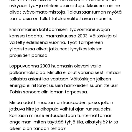
nykyään työ- ja elinkeinotoimistoja. Aikaisemmin ne
olivat työvoimatoimistoja. Taloustaantuman myötä
tämä asia on tullut tutuksi valitettavan monelle.
Ensimmäinen kohtaamiseni työvoimaneuvojan
kanssa tapahtui marraskuussa 2003. Väitöskirja oli
väitelty edellisenä vuonna. Työt Tampereen
yliopistossa olivat jatkuneet lyhytkestoisten
projektien parissa.
Loppuvuonna 2003 huomasin olevani vailla
palkanmaksajaa. Minulla ei ollut varsinaisesti mitään
tällaista asiantilaa vastaan. Väitöskirjan jälkeen
energia ei riittänyt uusien hankkeiden suunnitteluun.
Toisin sanoen: olin loman tarpeessa.
Minua odotti muutaman kuukauden jakso, jolloin
jatkuva kiire ja aikapula vaihtui ajan runsaudeksi.
Kohtasin minulle entuudestaan tuntemattoman
ongelman: miten täyttää tyhjä tila, aikatyhjiö? Mitä
oikein aion tänään tehdä?