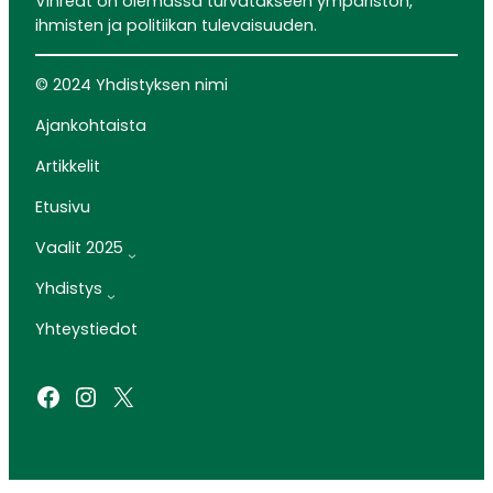
Vihreät on olemassa turvatakseen ympäristön,
ihmisten ja politiikan tulevaisuuden.
© 2024 Yhdistyksen nimi
Ajankohtaista
Artikkelit
Etusivu
Vaalit 2025
Yhdistys
Yhteystiedot
Facebook
Instagram
X