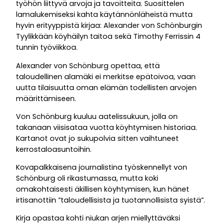
työhön liittyvä arvoja ja tavoitteita. Suosittelen
lamalukemiseksi kahta käytännönläheistä mutta
hyvin erityyppistä kirjaa: Alexander von Schönburgin
Tyylikkään köyhäilyn taitoa sekä Timothy Ferrissin 4
tunnin työviikkoa.
Alexander von Schönburg opettaa, että
taloudellinen alamäki ei merkitse epätoivoa, vaan
uutta tilaisuutta oman elämän todellisten arvojen
määrittämiseen.
Von Schönburg kuuluu aatelissukuun, jolla on
takanaan viisisataa vuotta köyhtymisen historiaa.
Kartanot ovat jo sukupolvia sitten vaihtuneet
kerrostaloasuntoihin.
Kovapalkkaisena journalistina työskennellyt von
Schönburg oli rikastumassa, mutta koki
omakohtaisesti äkillisen köyhtymisen, kun hänet
irtisanottiin ”taloudellisista ja tuotannollisista syistä”.
Kirja opastaa kohti niukan arjen miellyttäväksi