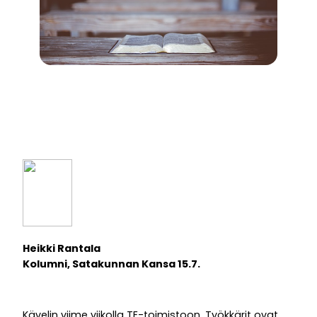
Heikki Rantala
Kolumni, Satakunnan Kansa 15.7.
Kävelin viime viikolla TE-toimistoon. Työkkärit ovat