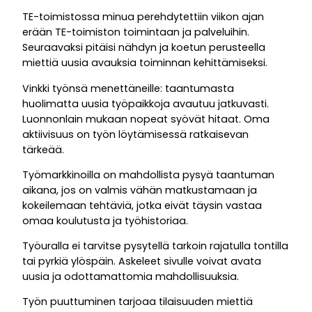
TE-toimistossa minua perehdytettiin viikon ajan
erään TE-toimiston toimintaan ja palveluihin.
Seuraavaksi pitäisi nähdyn ja koetun perusteella
miettiä uusia avauksia toiminnan kehittämiseksi.
Vinkki työnsä menettäneille: taantumasta
huolimatta uusia työpaikkoja avautuu jatkuvasti.
Luonnonlain mukaan nopeat syövät hitaat. Oma
aktiivisuus on työn löytämisessä ratkaisevan
tärkeää.
Työmarkkinoilla on mahdollista pysyä taantuman
aikana, jos on valmis vähän matkustamaan ja
kokeilemaan tehtäviä, jotka eivät täysin vastaa
omaa koulutusta ja työhistoriaa.
Työuralla ei tarvitse pysytellä tarkoin rajatulla tontilla
tai pyrkiä ylöspäin. Askeleet sivulle voivat avata
uusia ja odottamattomia mahdollisuuksia.
Työn puuttuminen tarjoaa tilaisuuden miettiä