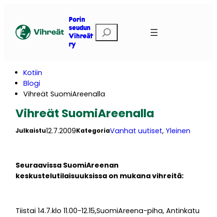
Siirry
sisältöön
Porin
E
seudun
Vihreät
t
ry
s
i
Kotiin
Blogi
Vihreät SuomiAreenalla
Vihreät SuomiAreenalla
12.7.2009
Vanhat uutiset
, 
Yleinen
Julkaistu
Kategoria
Seuraavissa SuomiAreenan
keskustelutilaisuuksissa on mukana vihreitä:
Tiistai 14.7.klo 11.00-12.15,SuomiAreena-piha, Antinkatu