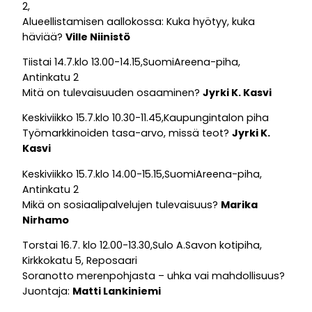
2,
Alueellistamisen aallokossa: Kuka hyötyy, kuka
häviää?
Ville Niinistö
Tiistai 14.7.klo 13.00-14.15,SuomiAreena-piha,
Antinkatu 2
Mitä on tulevaisuuden osaaminen?
Jyrki K. Kasvi
Keskiviikko 15.7.klo 10.30-11.45,Kaupungintalon piha
Työmarkkinoiden tasa-arvo, missä teot?
Jyrki K.
Kasvi
Keskiviikko 15.7.klo 14.00-15.15,SuomiAreena-piha,
Antinkatu 2
Mikä on sosiaalipalvelujen tulevaisuus?
Marika
Nirhamo
Torstai 16.7. klo 12.00-13.30,Sulo A.Savon kotipiha,
Kirkkokatu 5, Reposaari
Soranotto merenpohjasta – uhka vai mahdollisuus?
Juontaja:
Matti Lankiniemi