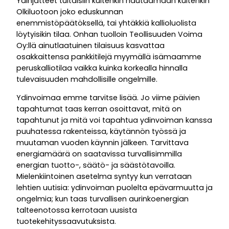
Ydinjätteet tultaisiin kuitenkin hautaamaan kuitenkin
Olkiluotoon joko eduskunnan
enemmistöpäätöksellä, tai yhtäkkiä kallioluolista
löytyisikin tilaa. Onhan tuolloin Teollisuuden Voima
Oy:llä ainutlaatuinen tilaisuus kasvattaa
osakkaittensa pankkitilejä myymällä isämaamme
peruskalliotilaa vaikka kuinka korkealla hinnalla
tulevaisuuden mahdollisille ongelmille.
Ydinvoimaa emme tarvitse lisää. Jo viime päivien
tapahtumat taas kerran osoittavat, mitä on
tapahtunut ja mitä voi tapahtua ydinvoiman kanssa
puuhatessa rakenteissa, käytännön työssä ja
muutaman vuoden käynnin jälkeen. Tarvittava
energiamäärä on saatavissa turvallisimmilla
energian tuotto-, säätö- ja säästötavoilla.
Mielenkiintoinen asetelma syntyy kun verrataan
lehtien uutisia: ydinvoiman puolelta epävarmuutta ja
ongelmia; kun taas turvallisen aurinkoenergian
talteenotossa kerrotaan uusista
tuotekehityssaavutuksista.