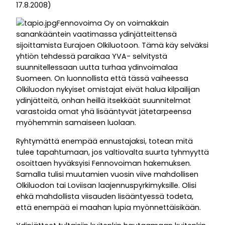
17.8.2008)
Fennovoima Oy on voimakkain
sanankääntein vaatimassa ydinjätteittensä
sijoittamista Eurajoen Olkiluotoon. Tämä käy selväksi
yhtiön tehdessä paraikaa YVA- selvitystä
suunnitellessaan uutta turhaa ydinvoimalaa
Suomeen. On luonnollista että tässä vaiheessa
Olkiluodon nykyiset omistajat eivät halua kilpailijan
ydinjätteitä, onhan heillä itsekkäät suunnitelmat
varastoida omat yhä lisääntyvät jätetarpeensa
myöhemmin samaiseen luolaan.
Ryhtymättä enempää ennustajaksi, totean mitä
tulee tapahtumaan, jos valtiovalta suurta tyhmyyttä
osoittaen hyväksyisi Fennovoiman hakemuksen.
Samalla tulisi muutamien vuosin viive mahdollisen
Olkiluodon tai Loviisan laajennuspyrkimyksille. Olisi
ehkä mahdollista viisauden lisääntyessä todeta,
että enempää ei maahan lupia myönnettäisikään.