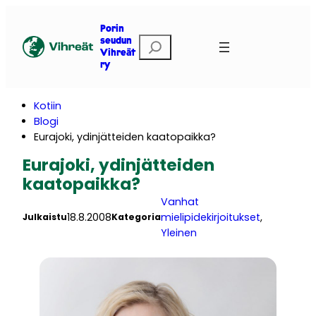
Siirry
sisältöön
Porin
E
seudun
Vihreät
t
ry
s
i
Kotiin
Blogi
Eurajoki, ydinjätteiden kaatopaikka?
Eurajoki, ydinjätteiden
kaatopaikka?
Vanhat
18.8.2008
mielipidekirjoitukset
, 
Julkaistu
Kategoria
Yleinen