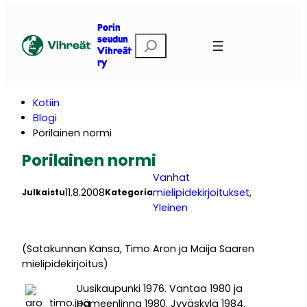
Siirry
sisältöön
Porin
E
seudun
Vihreät
t
ry
s
i
Kotiin
Blogi
Porilainen normi
Porilainen normi
Vanhat
11.8.2008
mielipidekirjoitukset
, 
Julkaistu
Kategoria
Yleinen
(Satakunnan Kansa, Timo Aron ja Maija Saaren
mielipidekirjoitus)
Uusikaupunki 1976. Vantaa 1980 ja
Hämeenlinna 1980. Jyväskylä 1984.