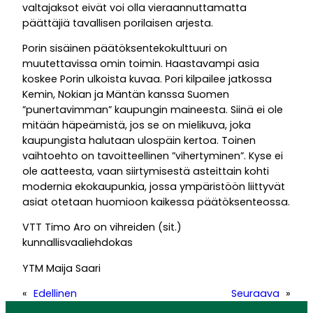
valtajaksot eivät voi olla vieraannuttamatta
päättäjiä tavallisen porilaisen arjesta.
Porin sisäinen päätöksentekokulttuuri on
muutettavissa omin toimin. Haastavampi asia
koskee Porin ulkoista kuvaa. Pori kilpailee jatkossa
Kemin, Nokian ja Mäntän kanssa Suomen
”punertavimman” kaupungin maineesta. Siinä ei ole
mitään häpeämistä, jos se on mielikuva, joka
kaupungista halutaan ulospäin kertoa. Toinen
vaihtoehto on tavoitteellinen ”vihertyminen”. Kyse ei
ole aatteesta, vaan siirtymisestä asteittain kohti
modernia ekokaupunkia, jossa ympäristöön liittyvät
asiat otetaan huomioon kaikessa päätöksenteossa.
VTT Timo Aro on vihreiden (sit.)
kunnallisvaaliehdokas
YTM Maija Saari
«
Edellinen
Seuraava
»