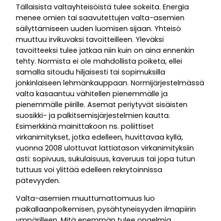
Tällaisista valtayhteisöistä tulee sokeita. Energia
menee omien tai saavutettujen valta-asemien
säilyttämiseen uuden luomisen sijaan. Yhteisö
muuttuu irvikuvaksi tavoitteilleen. Yleväksi
tavoitteeksi tulee jatkaa niin kuin on aina ennenkin
tehty. Normista ei ole mahdollista poiketa, ellei
samalla sitoudu hiljaisesti tai sopimuksilla
jonkinlaiseen lehmänkauppaan. Normijärjestelmässä
valta kasaantuu vähitellen pienemmälle ja
pienemmälle piirille. Asemat periytyvät sisäisten
suosikki- ja palkitsemisjärjestelmien kautta.
Esimerkkinä mainittakoon ns. poliittiset
virkanimitykset, jotka edelleen, huvittavaa kyllä,
vuonna 2008 ulottuvat lattiatason virkanimityksiin
asti: sopivuus, sukulaisuus, kaveruus tai jopa tutun
tuttuus voi ylittää edelleen rekrytoinnissa
pätevyyden.
Valta-asemien muuttumattomuus luo
paikallaanpolkemisen, pysähtyneisyyden ilmapiirin
ympärilleen. Mitä enemmän tulee ongelmia