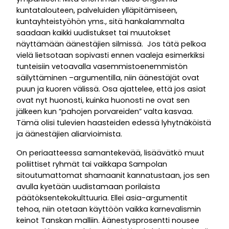
kuntatalouteen, palveluiden ylläpitämiseen,
kuntayhteistyöhön yms., sitä hankalammalta
saadaan kaikki uudistukset tai muutokset
näyttämään äänestäjien silmissä. Jos tätä pelkoa
vielä lietsotaan sopivasti ennen vaaleja esimerkiksi
tunteisiin vetoavalla vasemmistoenemmistön
säilyttäminen –argumentilla, niin äänestäjät ovat
puun ja kuoren välissä. Osa ajattelee, että jos asiat
ovat nyt huonosti, kuinka huonosti ne ovat sen
jälkeen kun ”pahojen porvareiden” valta kasvaa.
Tämä olisi tulevien haasteiden edessä lyhytnäköistä
ja äänestäjien aliarvioimista.
On periaatteessa samantekevää, lisäävätkö muut
poliittiset ryhmät tai vaikkapa Sampolan
sitoutumattomat shamaanit kannatustaan, jos sen
avulla kyetään uudistamaan porilaista
päätöksentekokulttuuria. Ellei asia-argumentit
tehoa, niin otetaan käyttöön vaikka karnevalismin
keinot Tanskan malliin. Äänestysprosentti nousee