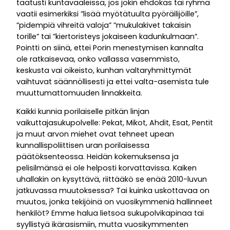
taatusti kuntavaaleissa, jos jokin ehdokas tai ryhmä
vaatii esimerkiksi ”lisää myötätuulta pyöräilijöille”,
”pidempiä vihreitä valoja” ”mukulakivet takaisin
torille” tai ”kiertoristeys jokaiseen kadunkulmaan”.
Pointti on siinä, ettei Porin menestymisen kannalta
ole ratkaisevaa, onko vallassa vasemmisto,
keskusta vai oikeisto, kunhan valtaryhmittymät
vaihtuvat säännöllisesti ja ettei valta-asemista tule
muuttumattomuuden linnakkeita.
Kaikki kunnia porilaiselle pitkän linjan
vaikuttajasukupolvelle: Pekat, Mikot, Ahdit, Esat, Pentit
ja muut arvon miehet ovat tehneet upean
kunnallispoliittisen uran porilaisessa
päätöksenteossa. Heidän kokemuksensa ja
pelisilmänsä ei ole helposti korvattavissa. Kaiken
uhallakin on kysyttävä, riittääkö se enää 2010-luvun
jatkuvassa muutoksessa? Tai kuinka uskottavaa on
muutos, jonka tekijöinä on vuosikymmeniä hallinneet
henkilöt? Emme halua lietsoa sukupolvikapinaa tai
syyllistyä ikärasismiin, mutta vuosikymmenten