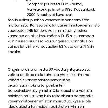
Tampere ja Forssa 1992. Rauma,
Valkeakoski ja Imatra 1996. Kuusankoski
2000. Vuosiluvut kuvaavat
teollisuuskaupunkien vasemmistoenemmistön
murtumista. Porissa on ollut vasemmistoenemmistö
vuodesta 1945 lähtien. Vasemmiston yhteinen
kannatus on ollut keskimäärin 10-15 % suurempaa
kuin muissa suurissa kaupungeissa. Kannatus on
vaihdellut viime kuntavaalien 53 %:sta aina 71 %:iin
saakka.
Ongelma oli ja on, että 60 vuotta yhtäjaksoista
valtaa on liikaa mille tahansa yhteisölle. Emme
vähättele vasemmistoenemmistön
aikaansaannoksia tai porilaisten
äänestyskäyttäytymistä. Olisi lapsellista väittää
asioiden muuttuvan kuin taikaiskusta paremmiksi
vasemmistoenemmistön murruttua. Kyse ei ole
ideologiasta tai muiden poliittisten ryhmien