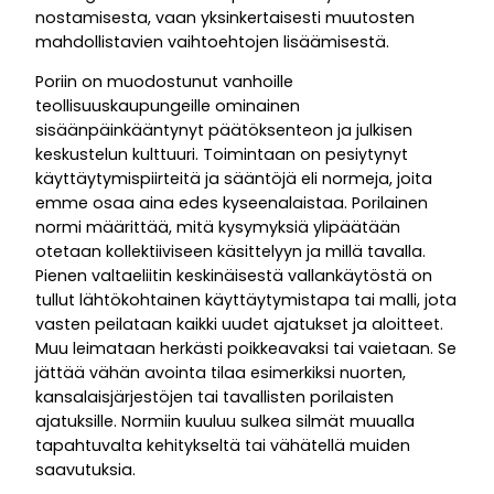
nostamisesta, vaan yksinkertaisesti muutosten
mahdollistavien vaihtoehtojen lisäämisestä.
Poriin on muodostunut vanhoille
teollisuuskaupungeille ominainen
sisäänpäinkääntynyt päätöksenteon ja julkisen
keskustelun kulttuuri. Toimintaan on pesiytynyt
käyttäytymispiirteitä ja sääntöjä eli normeja, joita
emme osaa aina edes kyseenalaistaa. Porilainen
normi määrittää, mitä kysymyksiä ylipäätään
otetaan kollektiiviseen käsittelyyn ja millä tavalla.
Pienen valtaeliitin keskinäisestä vallankäytöstä on
tullut lähtökohtainen käyttäytymistapa tai malli, jota
vasten peilataan kaikki uudet ajatukset ja aloitteet.
Muu leimataan herkästi poikkeavaksi tai vaietaan. Se
jättää vähän avointa tilaa esimerkiksi nuorten,
kansalaisjärjestöjen tai tavallisten porilaisten
ajatuksille. Normiin kuuluu sulkea silmät muualla
tapahtuvalta kehitykseltä tai vähätellä muiden
saavutuksia.