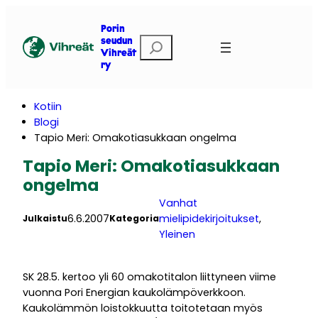
Siirry
sisältöön
Porin
E
seudun
Vihreät
t
ry
s
i
Kotiin
Blogi
Tapio Meri: Omakotiasukkaan ongelma
Tapio Meri: Omakotiasukkaan
ongelma
Vanhat
6.6.2007
mielipidekirjoitukset
, 
Julkaistu
Kategoria
Yleinen
SK 28.5. kertoo yli 60 omakotitalon liittyneen viime
vuonna Pori Energian kaukolämpöverkkoon.
Kaukolämmön loistokkuutta toitotetaan myös