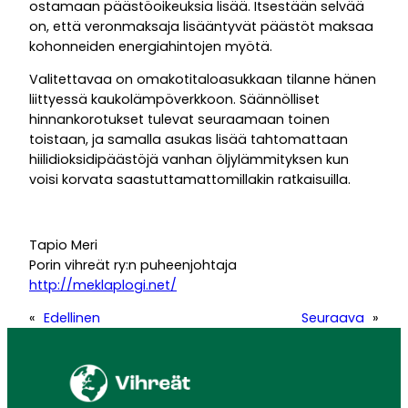
ostamaan päästöoikeuksia lisää. Itsestään selvää
on, että veronmaksaja lisääntyvät päästöt maksaa
kohonneiden energiahintojen myötä.
Valitettavaa on omakotitaloasukkaan tilanne hänen
liittyessä kaukolämpöverkkoon. Säännölliset
hinnankorotukset tulevat seuraamaan toinen
toistaan, ja samalla asukas lisää tahtomattaan
hiilidioksidipäästöjä vanhan öljylämmityksen kun
voisi korvata saastuttamattomillakin ratkaisuilla.
Tapio Meri
Porin vihreät ry:n puheenjohtaja
http://meklaplogi.net/
«
Edellinen
Seuraava
»