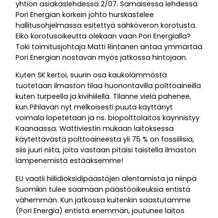
yhtiön asiakaslehdessä 2/07. Samaisessa lehdessä
Pori Energian korkein johto hurskastelee
hallitusohjelmassa esitettyä sähköveron korotusta.
Eikö korotusoikeutta olekaan vaan Pori Energialla?
Toki toimitusjohtaja Matti Rintanen antaa ymmärtää
Pori Energian nostavan myös jatkossa hintojaan.
Kuten SK kertoi, suurin osa kaukolämmöstä
tuotetaan ilmaston tilaa huonontavilla polttoaineilla
kuten turpeella ja kivihiilellä. Tilanne vielä pahenee,
kun Pihlavan nyt melkoisesti puuta käyttänyt
voimala lopetetaan ja ns. biopolttolaitos käynnistyy
Kaanaassa. Wattiviestin mukaan laitoksessa
käytettävästä polttoaineesta yli 75 % on fossiilisia,
siis juuri niitä, joita vastaan pitäisi taistella ilmaston
lämpenemistä estääksemme!
EU vaatii hiilidioksidipäästöjen alentamista ja niinpä
Suomikin tulee saamaan päästöoikeuksia entistä
vähemmän. Kun jatkossa kuitenkin saastutamme
(Pori Energia) entistä enemmän, joutunee laitos