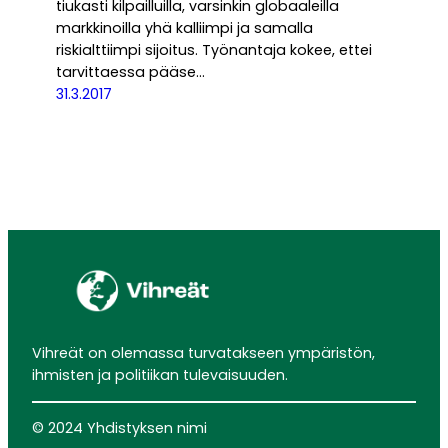
tiukasti kilpailluilla, varsinkin globaaleilla
markkinoilla yhä kalliimpi ja samalla
riskialttiimpi sijoitus. Työnantaja kokee, ettei
tarvittaessa pääse…
31.3.2017
Vihreät on olemassa turvatakseen ympäristön,
ihmisten ja politiikan tulevaisuuden.
© 2024 Yhdistyksen nimi