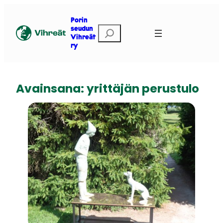
Siirry
sisältöön
Porin
E
seudun
Vihreät
t
ry
s
i
Avainsana:
yrittäjän perustulo