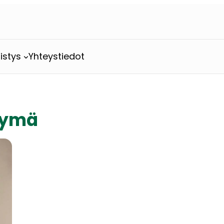
istys
Yhteystiedot
rtymä