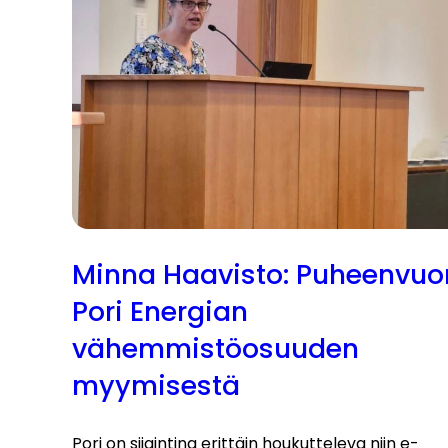
Minna Haavisto: Puheenvuo
Pori Energian
vähemmistöosuuden
myymisestä
Pori on sijaintina erittäin houkutteleva niin e-