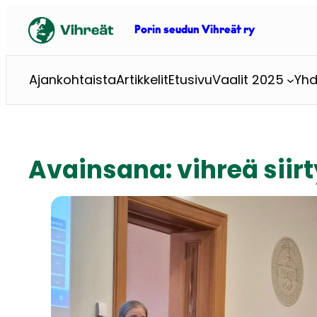
Siirry
sisältöön
Porin seudun Vihreät ry
Ajankohtaista
Artikkelit
Etusivu
Vaalit 2025
Yhd
Avainsana:
vihreä sii