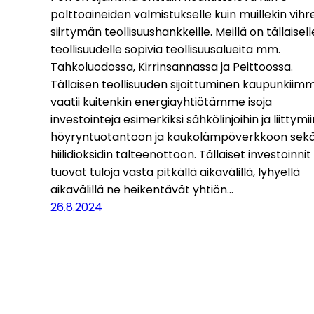
polttoaineiden valmistukselle kuin muillekin vih
siirtymän teollisuushankkeille. Meillä on tällaisell
teollisuudelle sopivia teollisuusalueita mm.
Tahkoluodossa, Kirrinsannassa ja Peittoossa.
Tällaisen teollisuuden sijoittuminen kaupunkiim
vaatii kuitenkin energiayhtiötämme isoja
investointeja esimerkiksi sähkölinjoihin ja liittymii
höyryntuotantoon ja kaukolämpöverkkoon sek
hiilidioksidin talteenottoon. Tällaiset investoinnit
tuovat tuloja vasta pitkällä aikavälillä, lyhyellä
aikavälillä ne heikentävät yhtiön…
26.8.2024