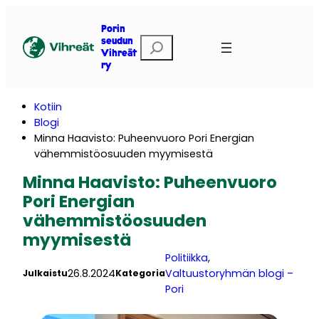
Siirry
sisältöön
Porin
E
seudun
Vihreät
t
ry
s
i
Kotiin
Blogi
Minna Haavisto: Puheenvuoro Pori Energian
vähemmistöosuuden myymisestä
Minna Haavisto: Puheenvuoro
Pori Energian
vähemmistöosuuden
myymisestä
Politiikka
, 
26.8.2024
Valtuustoryhmän blogi –
Julkaistu
Kategoria
Pori