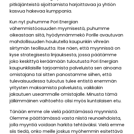
pitkäjänteistä sijoittamista harjoittavaa ja yhtiön
kasvua hakevaa kumppania.
Kun nyt puhumme Pori Energian
vähemmistöosuuden myymisestä, puhumme
oikeastaan siitä, hyödynnämmekö Porille avautuvan
mahdollisuuden houkutella kaupunkiin vihreän
siirtymän teollisuutta. Itse näen, että myynnissä on
kyse strategisesta linjauksesta, jossa päätämme
joko keskittyä keräämään tuloutusta Pori Energian
kaupunkilaisille tarjoamista palveluista sen ainoana
omistajana tai sitten panostamme siihen, että
tulevaisuudessa tuloutus tulee entistä enemmän
yritysten maksamista palveluista, vaikkakin
jakautuen useammalle omistajalle. Minusta tämä
jälkimmäinen vaihtoehto olisi myös kuntalaisen etu.
Tänään emme ole vielä päättämässä myynnistä.
Olemme päättämässä vasta niistä reunaehdoista,
jolla myyntiä voidaan harkita tehtäväksi. Vielä emme
siis tiedä, onko meille joskus myöhemmin esitettävä