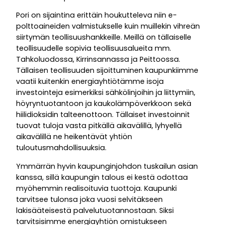
Pori on sijaintina erittäin houkutteleva niin e-
polttoaineiden valmistukselle kuin muillekin vihreän
siirtymän teollisuushankkeille. Meillä on tällaiselle
teollisuudelle sopivia teollisuusalueita mm.
Tahkoluodossa, Kirrinsannassa ja Peittoossa.
Tällaisen teollisuuden sijoittuminen kaupunkiimme
vaatii kuitenkin energiayhtiötämme isoja
investointeja esimerkiksi sähkölinjoihin ja liittymiin,
höyryntuotantoon ja kaukolämpöverkkoon sekä
hiilidioksidin talteenottoon. Tällaiset investoinnit
tuovat tuloja vasta pitkällä aikavälillä, lyhyellä
aikavälillä ne heikentävät yhtiön
tuloutusmahdollisuuksia.
Ymmärrän hyvin kaupunginjohdon tuskailun asian
kanssa, sillä kaupungin talous ei kestä odottaa
myöhemmin realisoituvia tuottoja. Kaupunki
tarvitsee tulonsa joka vuosi selvitäkseen
lakisääteisestä palvelutuotannostaan. Siksi
tarvitsisimme energiayhtiön omistukseen