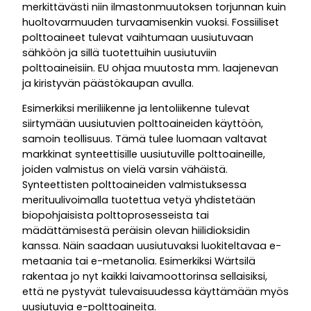
merkittävästi niin ilmastonmuutoksen torjunnan kuin
huoltovarmuuden turvaamisenkin vuoksi. Fossiiliset
polttoaineet tulevat vaihtumaan uusiutuvaan
sähköön ja sillä tuotettuihin uusiutuviin
polttoaineisiin. EU ohjaa muutosta mm. laajenevan
ja kiristyvän päästökaupan avulla.
Esimerkiksi meriliikenne ja lentoliikenne tulevat
siirtymään uusiutuvien polttoaineiden käyttöön,
samoin teollisuus. Tämä tulee luomaan valtavat
markkinat synteettisille uusiutuville polttoaineille,
joiden valmistus on vielä varsin vähäistä.
Synteettisten polttoaineiden valmistuksessa
merituulivoimalla tuotettua vetyä yhdistetään
biopohjaisista polttoprosesseista tai
mädättämisestä peräisin olevan hiilidioksidin
kanssa. Näin saadaan uusiutuvaksi luokiteltavaa e-
metaania tai e-metanolia. Esimerkiksi Wärtsilä
rakentaa jo nyt kaikki laivamoottorinsa sellaisiksi,
että ne pystyvät tulevaisuudessa käyttämään myös
uusiutuvia e-polttoaineita.