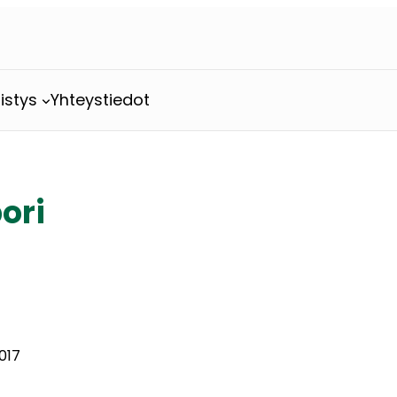
istys
Yhteystiedot
pori
2017