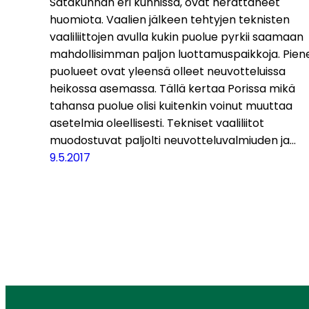
Satakunnan eri kunnissa, ovat herättäneet
huomiota. Vaalien jälkeen tehtyjen teknisten
vaaliliittojen avulla kukin puolue pyrkii saamaan
mahdollisimman paljon luottamuspaikkoja. Pien
puolueet ovat yleensä olleet neuvotteluissa
heikossa asemassa. Tällä kertaa Porissa mikä
tahansa puolue olisi kuitenkin voinut muuttaa
asetelmia oleellisesti. Tekniset vaaliliitot
muodostuvat paljolti neuvotteluvalmiuden ja…
9.5.2017