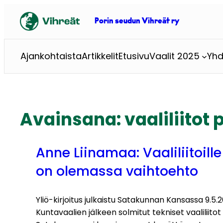
Siirry
sisältöön
Porin seudun Vihreät ry
Ajankohtaista
Artikkelit
Etusivu
Vaalit 2025
Yhd
Avainsana:
vaaliliitot 
Anne Liinamaa: Vaaliliitoille
on olemassa vaihtoehto
Yliö-kirjoitus julkaistu Satakunnan Kansassa 9.5.
Kuntavaalien jälkeen solmitut tekniset vaaliliitot