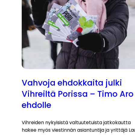
Vahvoja ehdokkaita julki
Vihreiltä Porissa – Timo Aro
ehdolle
Vihreiden nykyisistä valtuutetuista jatkokautta
hakee myös viestinnän asiantuntija ja yrittäjä La