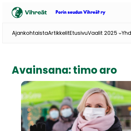
Siirry
sisältöön
Porin seudun Vihreät ry
Ajankohtaista
Artikkelit
Etusivu
Vaalit 2025
Yhd
Avainsana:
timo aro