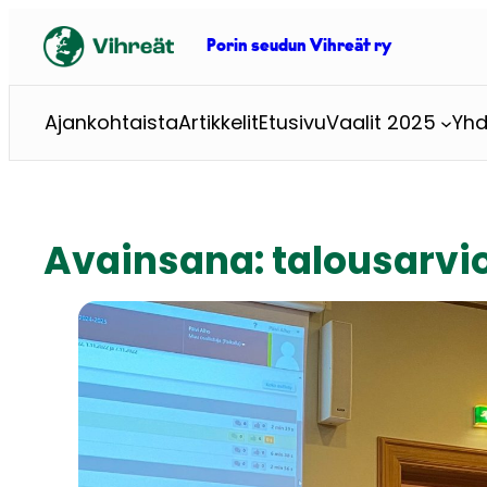
Siirry
sisältöön
Porin seudun Vihreät ry
Ajankohtaista
Artikkelit
Etusivu
Vaalit 2025
Yhd
Avainsana:
talousarvio