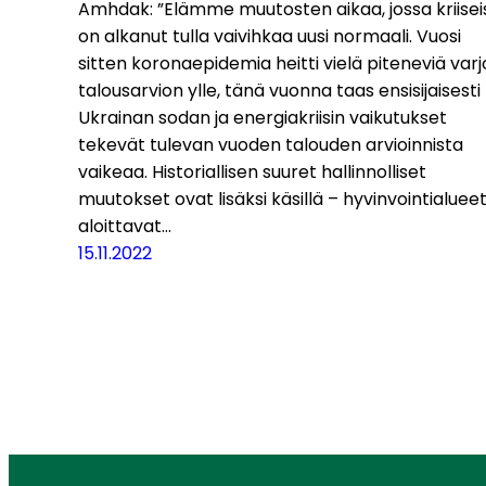
Amhdak: ”Elämme muutosten aikaa, jossa kriisei
on alkanut tulla vaivihkaa uusi normaali. Vuosi
sitten koronaepidemia heitti vielä piteneviä varj
talousarvion ylle, tänä vuonna taas ensisijaisesti
Ukrainan sodan ja energiakriisin vaikutukset
tekevät tulevan vuoden talouden arvioinnista
vaikeaa. Historiallisen suuret hallinnolliset
muutokset ovat lisäksi käsillä – hyvinvointialuee
aloittavat…
15.11.2022