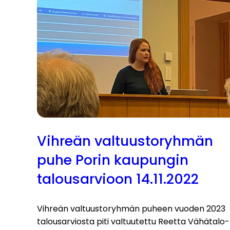
Vihreän valtuustoryhmän
puhe Porin kaupungin
talousarvioon 14.11.2022
Vihreän valtuustoryhmän puheen vuoden 2023
talousarviosta piti valtuutettu Reetta Vähätalo-