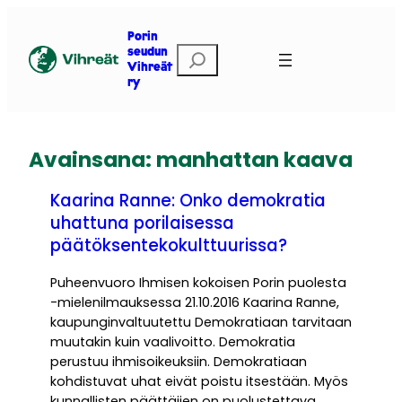
Siirry
sisältöön
Porin
E
seudun
Vihreät
t
ry
s
i
Avainsana:
manhattan kaava
Kaarina Ranne: Onko demokratia
uhattuna porilaisessa
päätöksentekokulttuurissa?
Puheenvuoro Ihmisen kokoisen Porin puolesta
-mielenilmauksessa 21.10.2016 Kaarina Ranne,
kaupunginvaltuutettu Demokratiaan tarvitaan
muutakin kuin vaalivoitto. Demokratia
perustuu ihmisoikeuksiin. Demokratiaan
kohdistuvat uhat eivät poistu itsestään. Myös
kunnallisten päättäjien on puolustettava